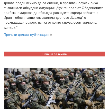
трябва преди всичко да са евтини, в противен случай биха
възникнали абсурдни ситуации: „Чух генерал от Обединените
арабски емирства да обсъжда разходите заради войната с
Иран - обясняваше как сваляли дронове „Шахед" с
прехващащи ракети, всяка от които струва осем милиона
долара."
Прочети цялата публикация
Новини по темата