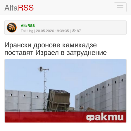
Alfa
RSS
Toggl
navig
AlfaRSS
Fakti.bg
| 20.05.2026 19:39:35 |
87
Ирански дронове камикадзе
поставят Израел в затруднение