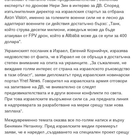
експертът по дронове Нери Зин в интервю за ДВ. Според
изпълнителния директор на израелския стартъп за отбрана
Axon Vision, именно за големите военни сили не е лесно да
адаптират военните си действия достатъчно бързо: „Танк,
който струва десетки милиони, изведнъж може да бъде
атакуван от FPV дрон, който в Alibaba може да се купи за 400
долара".
Украинският посланик в Израел, Евгений Корнийчук, изразява
недоволство от факта, че в Израел не се обръща в достатъчна
степен внимание на опита на украинците. „За съжаление, не
виждаме голям интерес от страна на израелското ръководство
в тази област“, заяви дипломатът пред израелския новинарски
портал Ynet News. Говорител на израелската армия отговори
на запитване на ДВ, че внимателно се следят
предизвикателствата и в други военни конфликти по света.
При това израелските въоръжени сили са „на предната линия
в надпреварата за разработване на мерки срещу тази нова
заплаха“.
Междувременно темата оказва все по-голям натиск и върху
Бенямин Нетаняху. Пред израелските медии премиерът
заяви, че е наредил „създаването на специален проект срещу