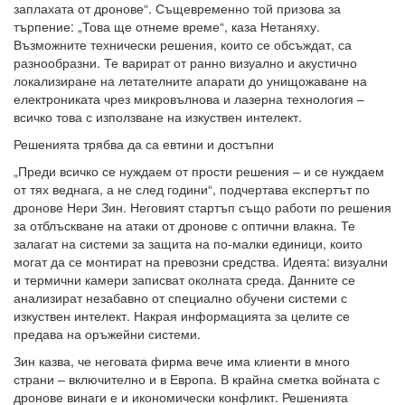
заплахата от дронове“. Същевременно той призова за
търпение: „Това ще отнеме време“, каза Нетаняху.
Възможните технически решения, които се обсъждат, са
разнообразни. Те варират от ранно визуално и акустично
локализиране на летателните апарати до унищожаване на
електрониката чрез микровълнова и лазерна технология –
всичко това с използване на изкуствен интелект.
Решенията трябва да са евтини и достъпни
„Преди всичко се нуждаем от прости решения – и се нуждаем
от тях веднага, а не след години“, подчертава експертът по
дронове Нери Зин. Неговият стартъп също работи по решения
за отблъскване на атаки от дронове с оптични влакна. Те
залагат на системи за защита на по-малки единици, които
могат да се монтират на превозни средства. Идеята: визуални
и термични камери записват околната среда. Данните се
анализират незабавно от специално обучени системи с
изкуствен интелект. Накрая информацията за целите се
предава на оръжейни системи.
Зин казва, че неговата фирма вече има клиенти в много
страни – включително и в Европа. В крайна сметка войната с
дронове винаги е и икономически конфликт. Решенията