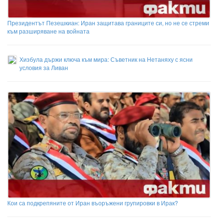
Президентът Пезешкиан: Иран защитава границите си, но не се стреми
към разширяване на войната
Хизбула държи ключа към мира: Съветник на Нетаняху с ясни
условия за Ливан
Кои са подкрепяните от Иран въоръжени групировки в Ирак?