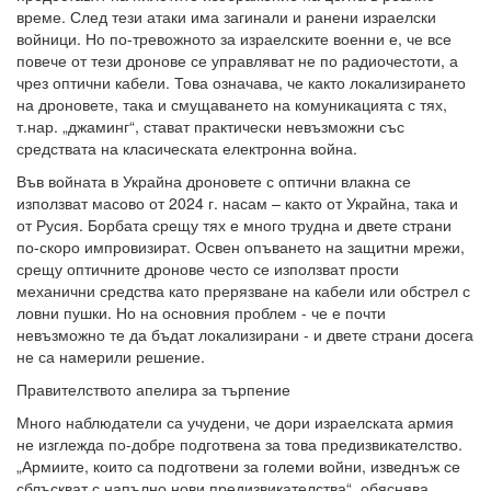
време. След тези атаки има загинали и ранени израелски
войници. Но по-тревожното за израелските военни е, че все
повече от тези дронове се управляват не по радиочестоти, а
чрез оптични кабели. Това означава, че както локализирането
на дроновете, така и смущаването на комуникацията с тях,
т.нар. „джаминг“, стават практически невъзможни със
средствата на класическата електронна война.
Във войната в Украйна дроновете с оптични влакна се
използват масово от 2024 г. насам – както от Украйна, така и
от Русия. Борбата срещу тях е много трудна и двете страни
по-скоро импровизират. Освен опъването на защитни мрежи,
срещу оптичните дронове често се използват прости
механични средства като прерязване на кабели или обстрел с
ловни пушки. Но на основния проблем - че е почти
невъзможно те да бъдат локализирани - и двете страни досега
не са намерили решение.
Правителството апелира за търпение
Много наблюдатели са учудени, че дори израелската армия
не изглежда по-добре подготвена за това предизвикателство.
„Армиите, които са подготвени за големи войни, изведнъж се
сблъскват с напълно нови предизвикателства“, обяснява