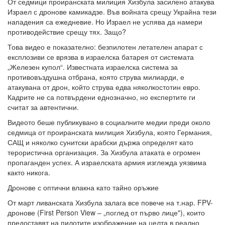
От седмици проиранската милиция Хизбула засилено атакува
Израел с дронове камикадзе. Във войната срещу Украйна тези
нападения са ежедневие. Но Израел не успява да намери
противодействие срещу тях. Защо?
Това видео е показателно: безпилотен летателен апарат с
експлозиви се врязва в израелска батарея от системата
„Железен купол“. Известната израелска система за
противовъздушна отбрана, която струва милиарди, е
атакувана от дрон, който струва едва няколкостотин евро.
Кадрите не са потвърдени еднозначно, но експертите ги
считат за автентични.
Видеото беше публикувано в социалните медии преди около
седмица от проиранската милиция Хизбула, която Германия,
САЩ и няколко сунитски арабски държа определят като
терористична организация. За Хизбула атаката е огромен
пропаганден успех. А израелската армия изглежда уязвима
както никога.
Дронове с оптични влакна като тайно оръжие
От март ливанската Хизбула залага все повече на т.нар. FPV-
дронове (First Person View – „поглед от първо лице"), които
предоставят на пилотите изображение на целта в реално