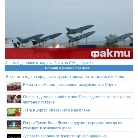
Ирански дронове атакуваха бази на САЩ в Кувейт
Новини в реално времеss
Вече пета година представят руския провал като тактика и победа
Властите в Мароко разследват нахлуването в Сеута
Първият домашен робот у нас: Бизнесдама го взе за охрана,
чистене и готвене
Жега в Бургас, спасението е на плажа
Георги Русев: Дано Левски и другият евроучастник да се
класират в основната фаза
Здравето започва от доброто кръвообращение