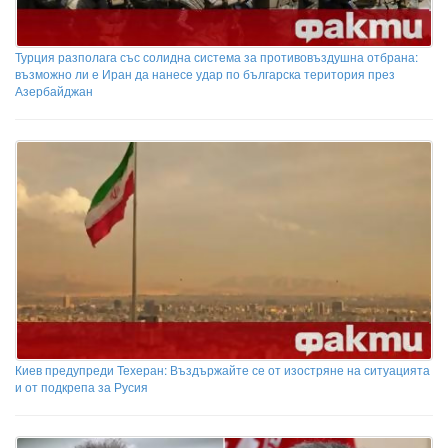
Турция разполага със солидна система за противовъздушна отбрана:
възможно ли е Иран да нанесе удар по българска територия през
Азербайджан
Киев предупреди Техеран: Въздържайте се от изостряне на ситуацията
и от подкрепа за Русия