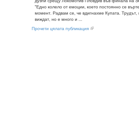
дузпи срещу Локомотив Пловдив във финала на S
"Едно колело от емоции, което постоянно се върт
момент. Радвам се, че вдигнахме Купата. Трудът, 
виждат, но е много и ...
Прочети цялата публикация