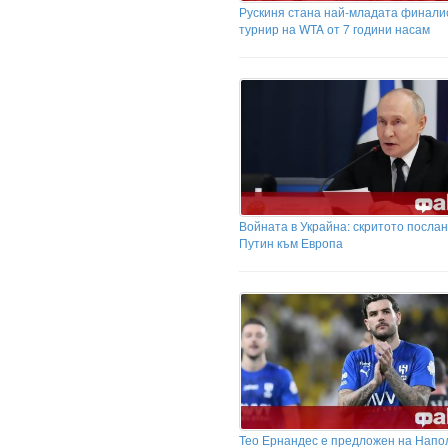
Рускиня стана най-младата финали
турнир на WTA от 7 години насам
Войната в Украйна: скритото посла
Путин към Европа
Тео Ернандес е предложен на Напо