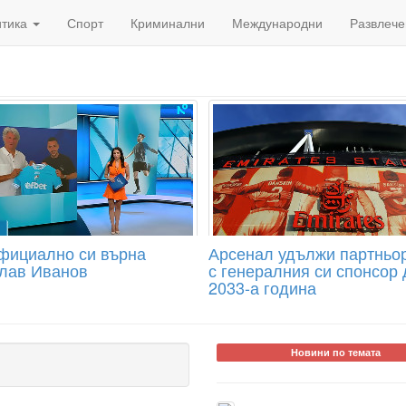
итика
Спорт
Криминални
Международни
Развлече
фициално си върна
Арсенал удължи партньо
лав Иванов
с генералния си спонсор 
2033-а година
Новини по темата