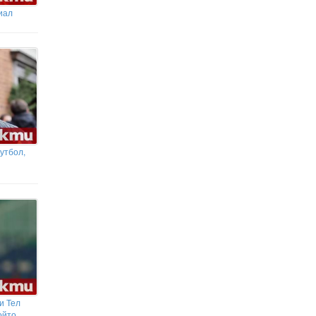
иал
Бившата на Икарди показа
формите си
утбол,
и Тел
ойто