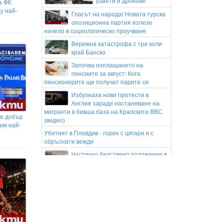
ракети и дронове
а ФК
у най-
Гласът на народа! Новата турска
опозиционна партия излезе
начело в социологическо проучване
Верижна катастрофа с три коли
край Банско
Започва изплащането на
пенсиите за август: Кога
пенсионерите ще получат парите си
Избухнаха нови протести в
Англия заради настаняване на
мигранти в бивша база на Кралските ВВС
 е добър
(видео)
им най-
Убитият в Пловдив - горен с цигари и с
обръснати вежди
Частично бедствено положение в
Перник заради пропаднал път
към газоразпределителна станция
Министър Ивкова: Страхът от
промяната не е излекувал нито
един пациент
Локомотив Пловдив обяви групата си за
гостуването на "Герена"