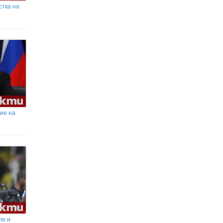
стка на
ние на
ли и