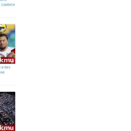
е слабите
 и без
 на