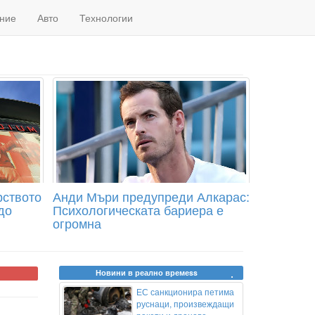
ние
Авто
Технологии
рството
Анди Мъри предупреди Алкарас:
до
Психологическата бариера е
огромна
Новини в реално времеss
ЕС санкционира петима
руснаци, произвеждащи