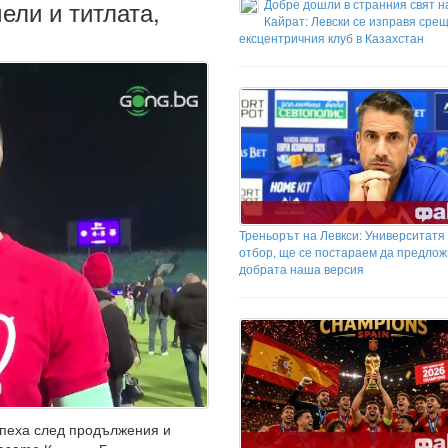
ели и титлата,
Добре дошли в странния свят н
Кайрат: Левски се изправя срещ
ексцентричния клуб в Казахстан
Треньорът на Левкси: Университатя
отбор, ще се постараем да предлож
добрата наша версия
пеха след продължения и