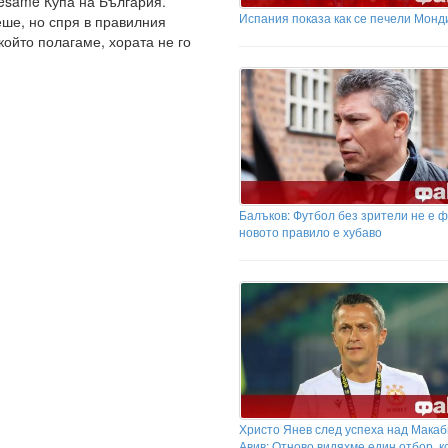
esame Купа на България.
Испания показа как се печели Монд
еше, но спря в правилния
който полагаме, хората не го
Балъков: Футбол без зрители не е ф
новото правило е хубаво
Христо Янев след успеха над Макаб
Авив: Отново видяхме един отбор, к