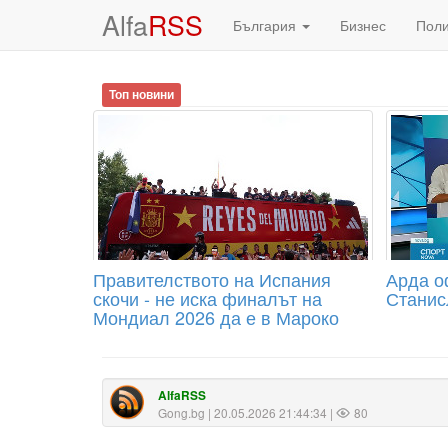
Alfa
RSS
България
Бизнес
Пол
Топ новини
Правителството на Испания
Арда о
скочи - не иска финалът на
Станис
Мондиал 2026 да е в Мароко
AlfaRSS
Gong.bg
| 20.05.2026 21:44:34 |
80