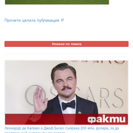
Прочети цялата публикация
Новини по темата
Леонардо ди Каприо и Джеф Безос събраха 200 млн. долара, за да
спасяват най-застрашените видове