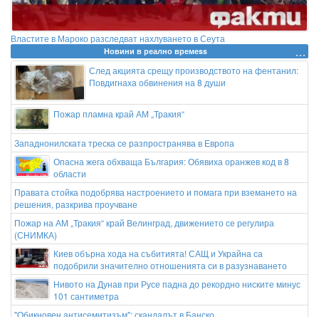
Властите в Мароко разследват нахлуването в Сеута
Новини в реално времеss
След акцията срещу производството на фентанил:
Повдигнаха обвинения на 8 души
Пожар пламна край АМ „Тракия“
Западнонилската треска се разпространява в Европа
Опасна жега обхваща България: Обявиха оранжев код в 8
области
Правата стойка подобрява настроението и помага при вземането на
решения, разкрива проучване
Пожар на АМ „Тракия“ край Велинград, движението се регулира
(СНИМКА)
Киев обърна хода на събитията! САЩ и Украйна са
подобрили значително отношенията си в разузнаването
Нивото на Дунав при Русе падна до рекордно ниските минус
101 сантиметра
"Обикновен антисемитизъм": скандалът в Банско