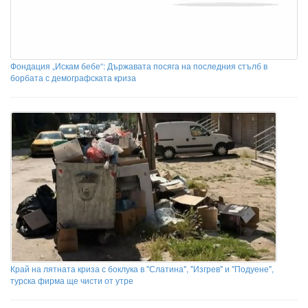
Фондация „Искам бебе“: Държавата посяга на последния стълб в
борбата с демографската криза
Край на лятната криза с боклука в "Слатина", "Изгрев" и "Подуене",
турска фирма ще чисти от утре