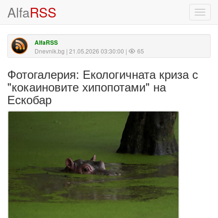
Alfa
RSS
Toggl
navig
AlfaRSS
Dnevnik.bg
| 21.05.2026 03:30:00 |
65
Фотогалерия: Екологичната криза с
"кокаиновите хипопотами" на
Ескобар