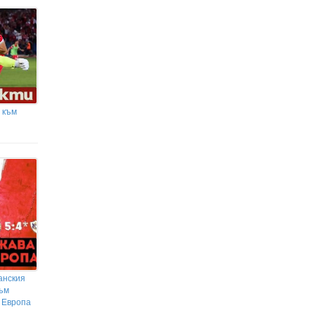
 към
анския
към
а Европа