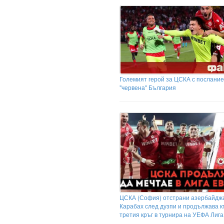
Големият герой за ЦСКА с послание
"червена" България
ЦСКА (София) отстрани азербайдж
Карабах след дузпи и продължава 
третия кръг в турнира на УЕФА Лиг