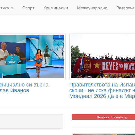
итика
Спорт
Криминални
Международни
Развлече
фициално си върна
Правителството на Испа
лав Иванов
скочи - не иска финалът 
Мондиал 2026 да е в Мар
Новини по темата