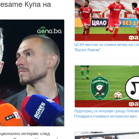
Sesame Купа на
ЦСКА мечтае за славна вечер на ст
"Васил Левски"
Лудогорец се изправя срещу Локом
Пловдив в очаквано интересен мач
оционално интервю след