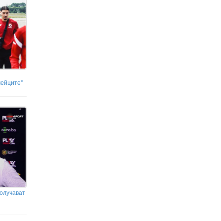
Гонка с полицията в София:
Заловиха Венци „Белия Негър“ с
460 000 евро
мейците"
получават