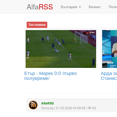
Alfa
RSS
България
Бизнес
Пол
Топ новини
Етър - Марек 0:0 /първо
Арда о
полувреме/
Станис
AlfaRSS
Gong.bg
| 21.05.2026 04:59:06 |
63