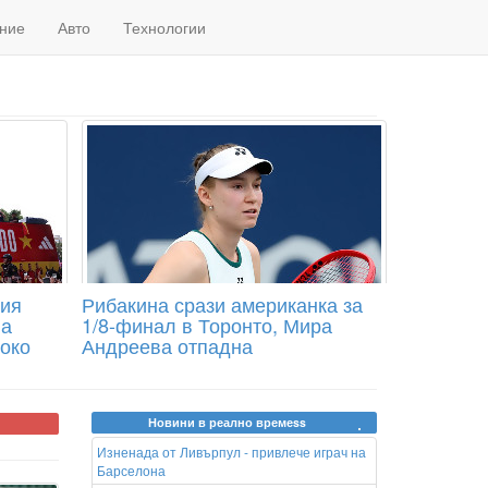
ние
Авто
Технологии
ния
Рибакина срази американка за
на
1/8-финал в Торонто, Мира
око
Андреева отпадна
Новини в реално времеss
Изненада от Ливърпул - привлече играч на
Барселона