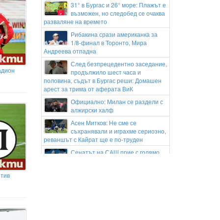
31° в Бургас и 26° море: Плажът е
възможен, но следобед се очаква
разваляне на времето
Рибакина срази американка за
1/8-финал в Торонто, Мира
Андреева отпадна
След безпрецедентно заседание,
адион
продължило шест часа и
половина, съдът в Бургас реши: Домашен
арест за трима от аферата ВиК
Официално: Милан се раздели с
алжирски халф
Асен Митков: Не сме се
съхранявали и играхме сериозно,
реваншът с Кайрат ще е по-труден
Сенатът на САЩ прие с голямо
мнозинство нов пакет санкции
срещу Русия
отив
Пуснаха под домашен арест
бившия шеф на ВиК-Бургас и още
двама служители на дружеството
Подготвя ли Риана нов албум