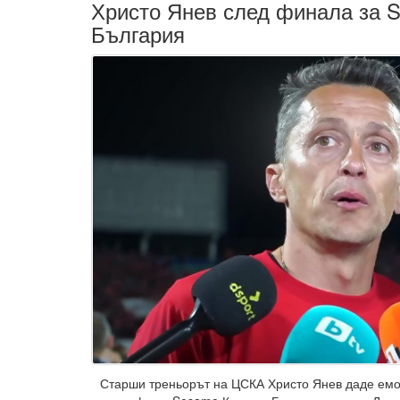
Христо Янев след финала за 
България
Старши треньорът на ЦСКА Христо Янев даде ем