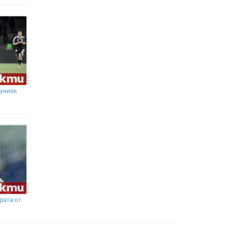
 унизи
рата от