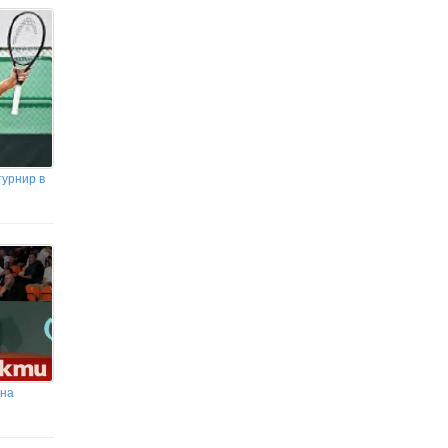
турнир в
 на