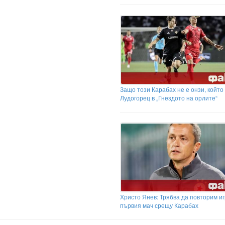
Защо този Карабах не е онзи, който
Лудогорец в „Гнездото на орлите“
Христо Янев: Трябва да повторим иг
първия мач срещу Карабах