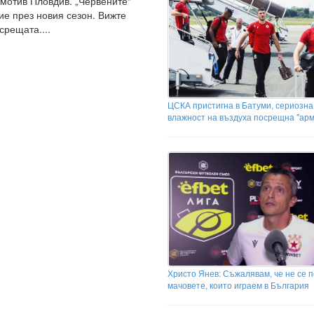
мотив Пловдив. „Червените“
ие през новия сезон. Вижте
срещата....
ЦСКА пристигна в Батуми, сериозна
влажност на въздуха посрещна "ар
Христо Янев: Съжалявам, че не се 
мачовете, които играем в България