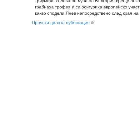
триумфа за Sesame Купа на България срещу Локо
грабнаха трофея и си осигуриха европейско участ
какво сподели Янев непосредствено след края на 
Прочети цялата публикация