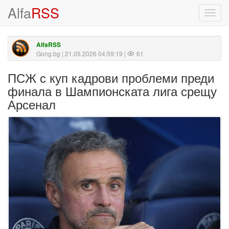
Alfa
RSS
Toggl
navig
AlfaRSS
Gong.bg
| 21.05.2026 04:59:19 |
61
ПСЖ с куп кадрови проблеми преди
финала в Шампионската лига срещу
Арсенал