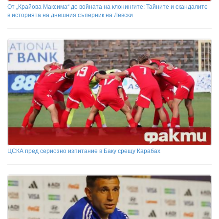
От „Крайова Максима“ до войната на клонингите: Тайните и скандалите
в историята на днешния съперник на Левски
ЦСКА пред сериозно изпитание в Баку срещу Карабах