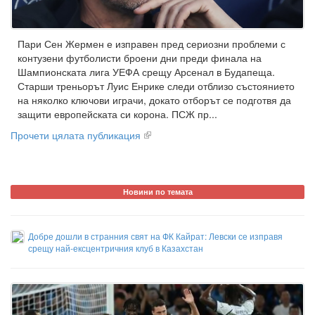
Пари Сен Жермен е изправен пред сериозни проблеми с
контузени футболисти броени дни преди финала на
Шампионската лига УЕФА срещу Арсенал в Будапеща.
Старши треньорът Луис Енрике следи отблизо състоянието
на няколко ключови играчи, докато отборът се подготвя да
защити европейската си корона. ПСЖ пр...
Прочети цялата публикация
Новини по темата
Добре дошли в странния свят на ФК Кайрат: Левски се изправя
срещу най-ексцентричния клуб в Казахстан