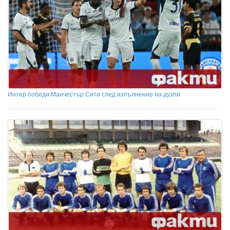
Интер победи Манчестър Сити след изпълнение на дузпи