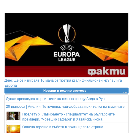
Днес ще се изиграят 10 мача от третия квалификационен кръг в Лига
Европа
Новини в реално времеss
Дунав преследва първи точки за сезона срещу Арда в Русе
20 въпроса | Анелия Петрунова, най-добрата приятелка на мумините
Нюзлетър | Лавирането - специалитет на българските
премиери. "Човешко сафари" и Хавайска икона
Опасно горещо в събота в почти цялата страна