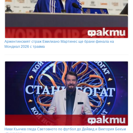
Аржентинският страж Емилиано Мартинес ще брани финала на
Мондиал 2026 с травма
Ники Кънчев гледа Световното по футбол до Дейвид и Виктория Бекъм