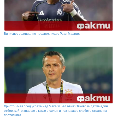
Винисиус официално предподписа с Реал Мадрид
Христо Янев след успеха над Макаби Тел Авив: Отново видяхме един
отбор, който знаеше в какво е силен и познаваше слабите страни на
противника