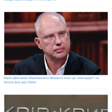
Кирил Дмитриев: Мароканските мигранти искат да „благодарят“ на
Урсула фон дер Лайен