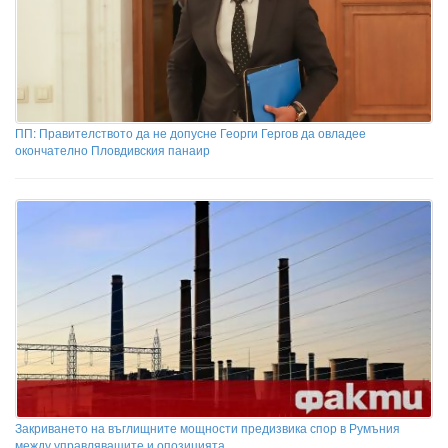
ПП: Правителството да не допусне Георги Гергов да овладее
окончателно Пловдивския панаир
Закриването на въглищните мощности предизвика спор в Румъния
между управляващите и опозицията