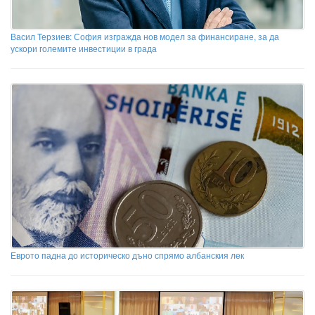
Васил Терзиев: София изгражда нов модел за финансиране, за да
ускори големите инвестиции в града
Еврото падна до историческо дъно спрямо албанския лек