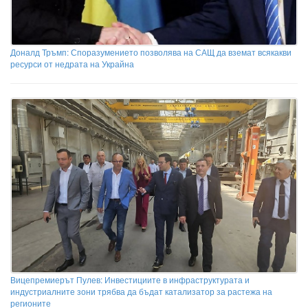
Доналд Тръмп: Споразумението позволява на САЩ да вземат всякакви
ресурси от недрата на Украйна
Вицепремиерът Пулев: Инвестициите в инфраструктурата и
индустриалните зони трябва да бъдат катализатор за растежа на
регионите