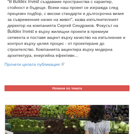
"B Buildex Invest създаваме пространства с характер,
стойност и бъдеще. Всеки наш проект се изгражда след
прецизен подбор, с високи стандарти и дългосрочна визия
за съвременния начин на живот", казва изпълнителният
директор на компанията Сергей Синдраков. Фокусът на
Buildex Invest е върху жилищни проекти в премиум
сегмента и поставя акцент върху качество на изпълнение и
контрол върху целия процес - от проектиране до
строителство. Компанията акцентира върху модерна
архитектура, енергийна ефективн...
Прочети цялата публикация
Новини по темата