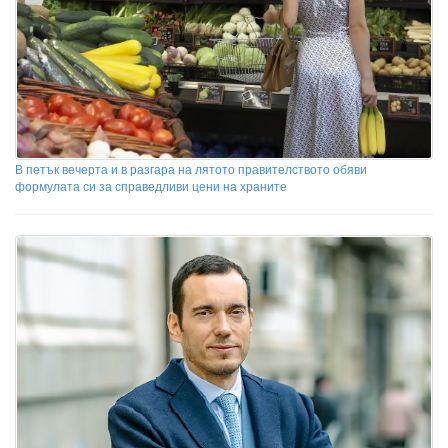
В петък вечерта и в разгара на лятото правителството обяви
формулата си за справедливи цени на храните