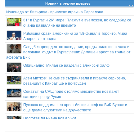
Новини в реално времеss
Изненада от Ливърпул - привлече играч на Барселона
31° в Бургас и 26° море: Плажът е възможен, но следобед се
очаква разваляне на времето
Рибакина срази американка за 1/8-финал в Торонто, Мира
Андреева отпадна
След безпрецедентно заседание, продължило шест часа и
половина, съдът в Бургас реши: Домашен арест за трима от
аферата ВиК
Официално: Милан се раздели с алжирски халф
Асен Митков: Не сме се съхранявали и играхме сериозно,
реваншът с Кайрат ще е по-труден
Сенатът на САЩ прие с голямо мнозинство нов пакет
санкции срещу Русия
Пуснаха под домашен арест бившия шеф на ВиК-Бургас и
още двама служители на дружеството
Подготвя ли Риана нов албум
Гонка с полицията в София: Заловиха Венци „Белия Негър“ с
460 000 евро