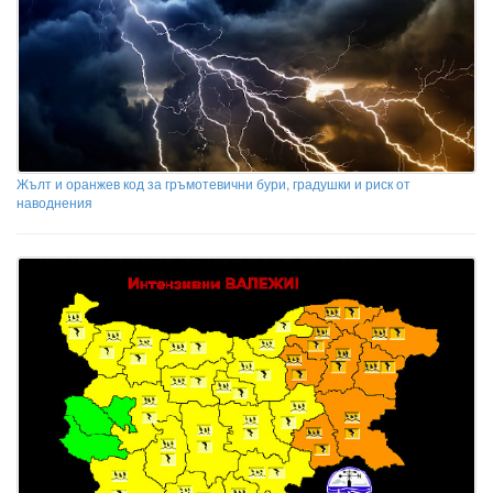
Жълт и оранжев код за гръмотевични бури, градушки и риск от
наводнения