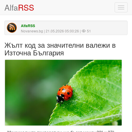
Alfa
RSS
Toggl
navig
AlfaRSS
Novanews.bg
| 21.05.2026 05:00:26 |
51
Жълт код за значителни валежи в
Източна България