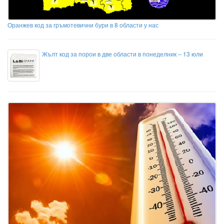
Оранжев код за гръмотевични бури в 8 области у нас
Жълт код за порои в две области в понеделник – 13 юли