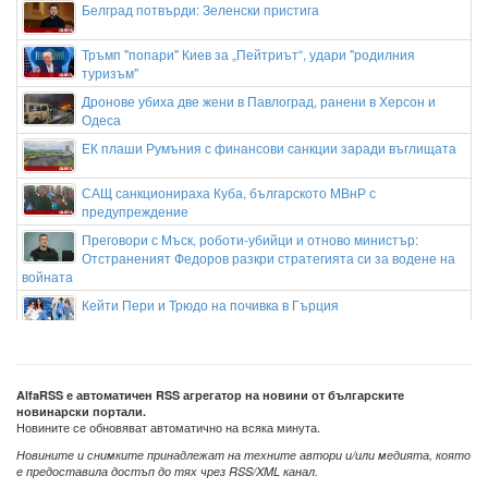
Белград потвърди: Зеленски пристига
Тръмп "попари" Киев за „Пейтриът“, удари "родилния
туризъм"
Дронове убиха две жени в Павлоград, ранени в Херсон и
Одеса
ЕК плаши Румъния с финансови санкции заради въглищата
САЩ санкционираха Куба, българското МВнР с
предупреждение
Преговори с Мъск, роботи-убийци и отново министър:
Отстраненият Федоров разкри стратегията си за водене на
войната
Кейти Пери и Трюдо на почивка в Гърция
Кристиано Роналдо и Джорджина се женят на Мадейра
следващата събота
Зендая и Том Холанд организираха втора сватбена
AlfaRSS е автоматичен RSS агрегатор на новини от българските
новинарски портали.
церемония в Англия
Новините се обновяват автоматично на всяка минута.
Новините и снимките принадлежат на техните автори и/или медията, която
е предоставила достъп до тях чрез RSS/XML канал.