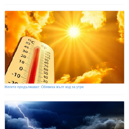
Жегите продължават: Обявиха жълт код за утре