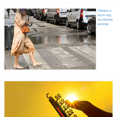
Обявен е
жълт код
за обилни
валежи