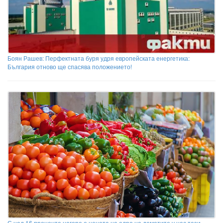
Боян Рашев: Перфектната буря удря европейската енергетика:
България отново ще спасява положението!
С над 16 процента нагоре е цената на едро на доматите у нас тази