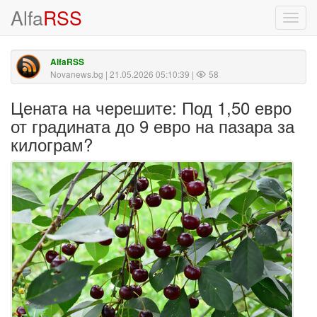
Alfa
RSS
Toggl
navig
AlfaRSS
Novanews.bg
| 21.05.2026 05:10:39 |
58
Цената на черешите: Под 1,50 евро
от градината до 9 евро на пазара за
килограм?