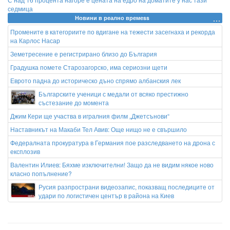
седмица
Новини в реално времеss
Промените в категориите по вдигане на тежести засегнаха и рекорда
на Карлос Насар
Земетресение е регистрирано близо до България
Градушка помете Старозагорско, има сериозни щети
Еврото падна до историческо дъно спрямо албанския лек
Българските ученици с медали от всяко престижно
състезание до момента
Джим Кери ще участва в игралния филм „Джетсънови“
Наставникът на Макаби Тел Авив: Още нищо не е свършило
Федералната прокуратура в Германия пое разследването на дрона с
експлозив
Валентин Илиев: Бяхме изключителни! Защо да не видим някое ново
класно попълнение?
Русия разпространи видеозапис, показващ последиците от
удари по логистичен център в района на Киев