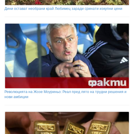
Дини остават необрани край Любимец заради сринати изкупни цени
Революцията на Жозе Моуриньо: Реал пред лято на трудни решения и
нови амбиции