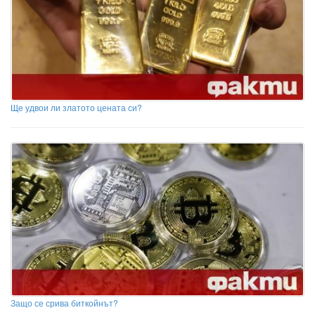
Ще удвои ли златото цената си?
Защо се срива биткойнът?