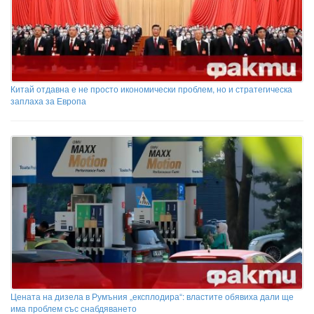
Китай отдавна е не просто икономически проблем, но и стратегическа
заплаха за Европа
Цената на дизела в Румъния „експлодира“: властите обявиха дали ще
има проблем със снабдяването