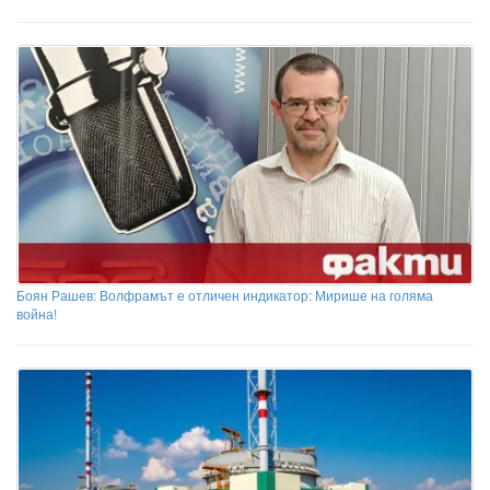
Боян Рашев: Волфрамът е отличен индикатор: Мирише на голяма
война!