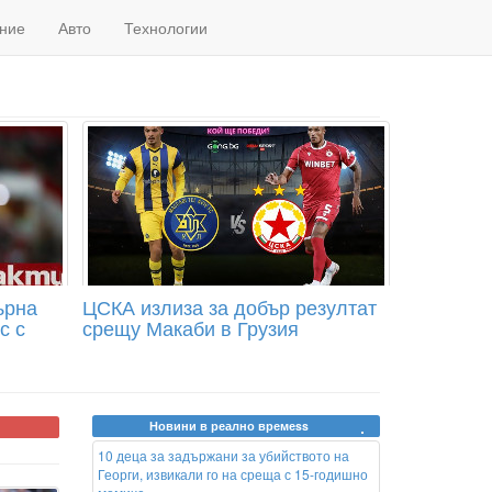
ние
Авто
Технологии
ърна
ЦСКА излиза за добър резултат
с с
срещу Макаби в Грузия
Новини в реално времеss
10 деца за задържани за убийството на
Георги, извикали го на среща с 15-годишно