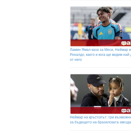
Ламин Ямал каза за Меси, Неймар и
Роналдо, както и кога ще видим най
от него
Неймар на кръстопът: три възможни
за бъдещето на бразилската звезда