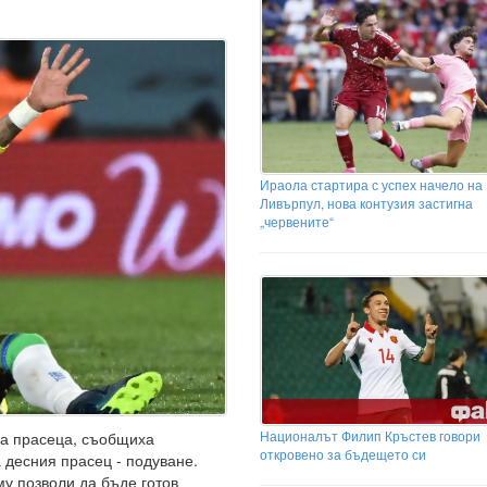
Ираола стартира с успех начело на
Ливърпул, нова контузия застигна
„червените“
Националът Филип Кръстев говори
на прасеца, съобщиха
откровено за бъдещето си
 десния прасец - подуване.
у позволи да бъде готов