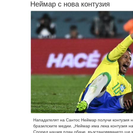
Неймар с нова контузия
Нападателят на Сантос Неймар получи контузия 
бразилските медии. „Неймар има лека контузия на
Според нашия план обаче, възстановяването ще м