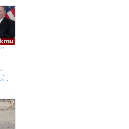
без
а
 на
ри по