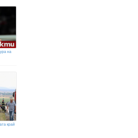
И испански изтребители ще пазят
небето над България
ура на
ата край