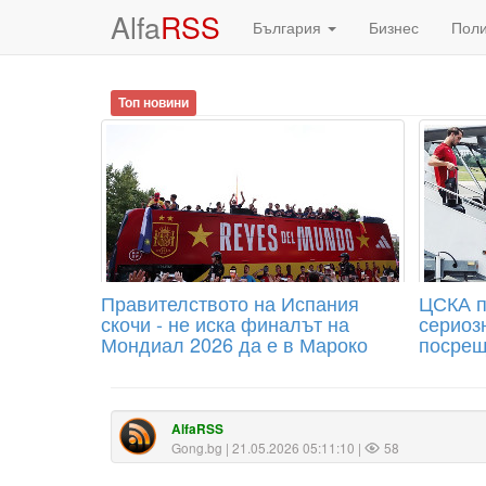
Alfa
RSS
България
Бизнес
Пол
Топ новини
Правителството на Испания
ЦСКА п
скочи - не иска финалът на
сериоз
Мондиал 2026 да е в Мароко
посрещ
AlfaRSS
Gong.bg
| 21.05.2026 05:11:10 |
58