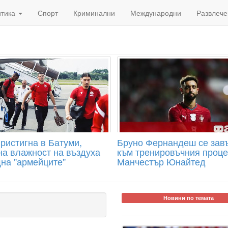
итика
Спорт
Криминални
Международни
Развлече
ристигна в Батуми,
Бруно Фернандеш се зав
на влажност на въздуха
към тренировъчния проце
на "армейците"
Манчестър Юнайтед
Новини по темата