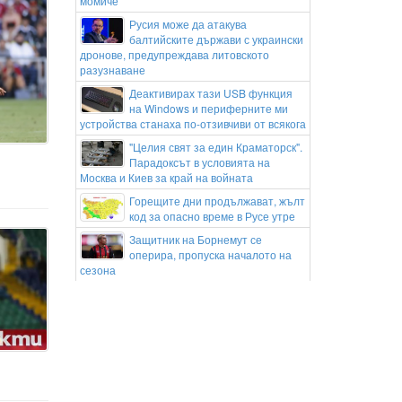
момиче
Русия може да атакува
балтийските държави с украински
дронове, предупреждава литовското
разузнаване
Деактивирах тази USB функция
на Windows и периферните ми
устройства станаха по-отзивчиви от всякога
"Целия свят за един Краматорск".
Парадоксът в условията на
Москва и Киев за край на войната
Горещите дни продължават, жълт
код за опасно време в Русе утре
Защитник на Борнемут се
оперира, пропуска началото на
сезона
Ян Диоманде с първи думи след
рекордния трансфер в Реал
Мадрид
Тревожни новини за Яник Синер
преди Синсинати
Пожар избухна на баржа с
въглища в река Дунав край Русе