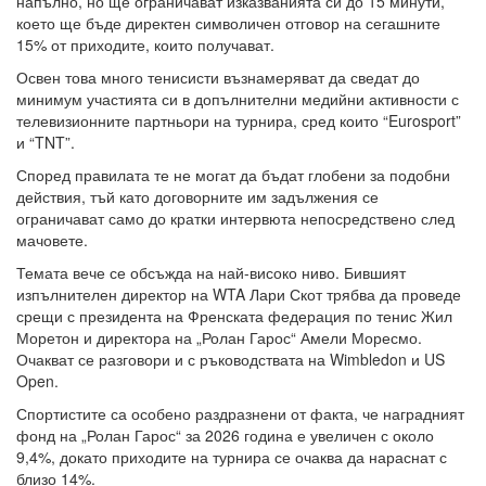
напълно, но ще ограничават изказванията си до 15 минути,
което ще бъде директен символичен отговор на сегашните
15% от приходите, които получават.
Освен това много тенисисти възнамеряват да сведат до
минимум участията си в допълнителни медийни активности с
телевизионните партньори на турнира, сред които “Eurosport”
и “TNT”.
Според правилата те не могат да бъдат глобени за подобни
действия, тъй като договорните им задължения се
ограничават само до кратки интервюта непосредствено след
мачовете.
Темата вече се обсъжда на най-високо ниво. Бившият
изпълнителен директор на WTA Лари Скот трябва да проведе
срещи с президента на Френската федерация по тенис Жил
Моретон и директора на „Ролан Гарос“ Амели Моресмо.
Очакват се разговори и с ръководствата на Wimbledon и US
Open.
Спортистите са особено раздразнени от факта, че наградният
фонд на „Ролан Гарос“ за 2026 година е увеличен с около
9,4%, докато приходите на турнира се очаква да нараснат с
близо 14%.