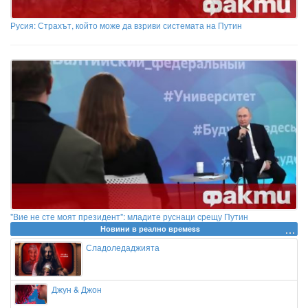
Русия: Страхът, който може да взриви системата на Путин
"Вие не сте моят президент": младите руснаци срещу Путин
Новини в реално времеss
Сладоледаджията
Джун & Джон