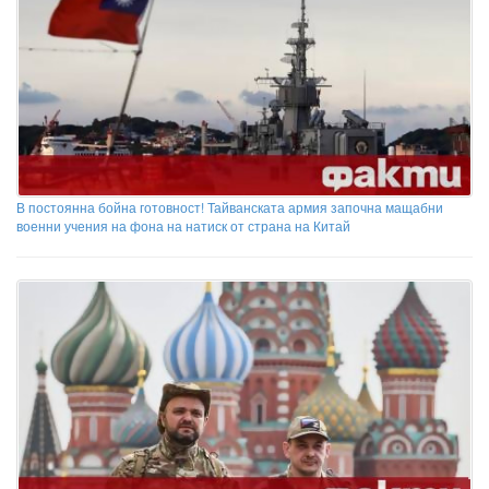
В постоянна бойна готовност! Тайванската армия започна мащабни
военни учения на фона на натиск от страна на Китай