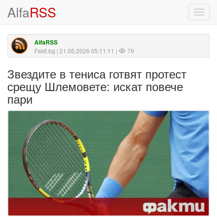
Alfa
RSS
Toggl
navig
AlfaRSS
Fakti.bg
| 21.05.2026 05:11:11 |
79
Звездите в тениса готвят протест
срещу Шлемовете: искат повече
пари