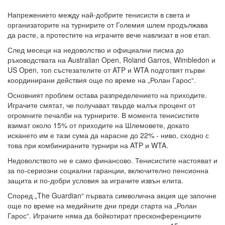
Напрежението между най-добрите тенисисти в света и
организаторите на турнирите от Големия шлем продължава
да расте, а протестите на играчите вече навлизат в нов етап.
След месеци на недоволство и официални писма до
ръководствата на Australian Open, Roland Garros, Wimbledon и
US Open, топ състезателите от ATP и WTA подготвят първи
координирани действия още по време на „Ролан Гарос“.
Основният проблем остава разпределението на приходите.
Играчите смятат, че получават твърде малък процент от
огромните печалби на турнирите. В момента тенисистите
взимат около 15% от приходите на Шлемовете, докато
искането им е тази сума да нарасне до 22% - ниво, сходно с
това при комбинираните турнири на ATP и WTA.
Недоволството не е само финансово. Тенисистите настояват и
за по-сериозни социални гаранции, включително пенсионна
защита и по-добри условия за играчите извън елита.
Според „The Guardian“ първата символична акция ще започне
още по време на медийните дни преди старта на „Ролан
Гарос“. Играчите няма да бойкотират пресконференциите