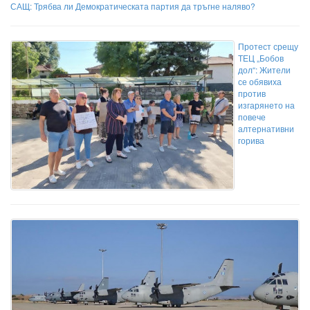
САЩ: Трябва ли Демократическата партия да тръгне наляво?
Протест срещу
ТЕЦ „Бобов
дол“: Жители
се обявиха
против
изгарянето на
повече
алтернативни
горива