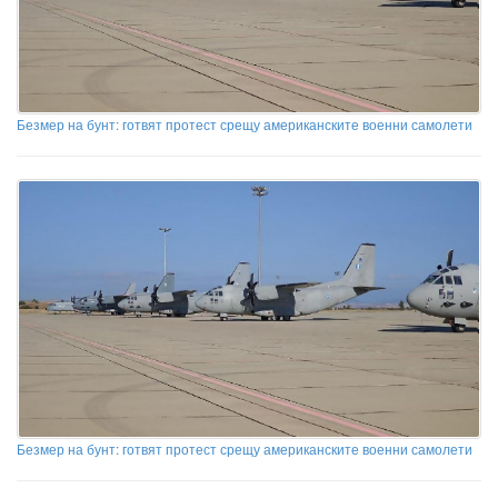
Безмер на бунт: готвят протест срещу американските военни самолети
Безмер на бунт: готвят протест срещу американските военни самолети