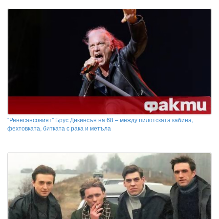
"Ренесансовият" Брус Дикинсън на 68 – между пилотската кабина,
фехтовката, битката с рака и метъла