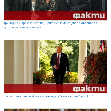
Триумфът и проклятието на „Бригада“: Къде са днес актьорите от
култовата гангстерска сага
Ще се превърне ли Иран в следващата "вечна война" на САЩ?