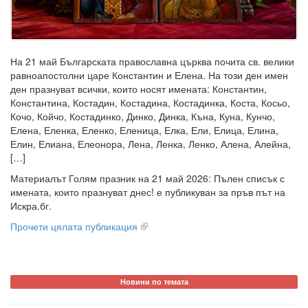
На 21 май Българската православна църква почита св. велики
равноапостолни царе Константин и Елена. На този ден имен
ден празнуват всички, които носят имената: Константин,
Константина, Костадин, Костадина, Костадинка, Коста, Косьо,
Кочо, Койчо, Костадинко, Динко, Динка, Къна, Куна, Кунчо,
Елена, Еленка, Еленко, Еленица, Елка, Ели, Елица, Елина,
Елин, Елиана, Елеонора, Лена, Ленка, Ленко, Алена, Алейна,
[…]
Материалът Голям празник на 21 май 2026: Пълен списък с
имената, които празнуват днес! е публикуван за пръв път на
Искра.бг.
Прочети цялата публикация
Новини по темата