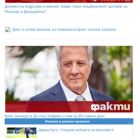
Доживотна издръжка и имение: Какво гласи предбрачният договор на
Роналдо и Джорджина?
Днес е голям празник, но поверията крият опасни забрани
Кино легендата Дъстин Хофман става на 89 години днес
Новини в реално времеss
Давид Кусо: Усещам любовта на феновете