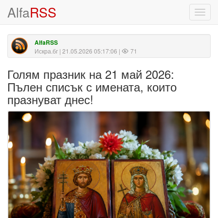
Alfa
RSS
Toggl
navig
AlfaRSS
Искра.бг
| 21.05.2026 05:17:06 |
71
Голям празник на 21 май 2026:
Пълен списък с имената, които
празнуват днес!