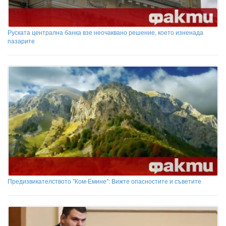
Руската централна банка взе неочаквано решение, което изненада
пазарите
Предизвикателството "Ком-Емине": Вижте опасностите и съветите