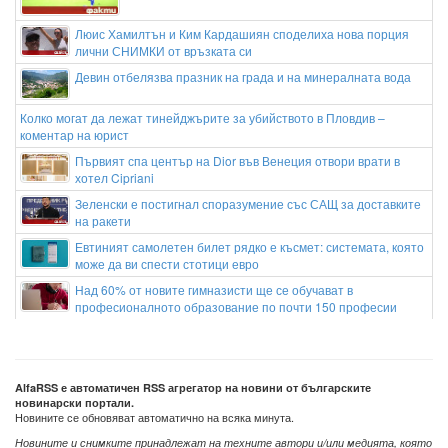
Люис Хамилтън и Ким Кардашиян споделиха нова порция
лични СНИМКИ от връзката си
Девин отбелязва празник на града и на минералната вода
Колко могат да лежат тинейджърите за убийството в Пловдив –
коментар на юрист
Първият спа център на Dior във Венеция отвори врати в
хотел Cipriani
Зеленски е постигнал споразумение със САЩ за доставките
на ракети
Евтиният самолетен билет рядко е късмет: системата, която
може да ви спести стотици евро
Над 60% от новите гимназисти ще се обучават в
професионалното образование по почти 150 професии
Мащабен пожар край езерото Гарда наложи евакуацията на
стотици хора (ВИДЕО)
Вучич обеща подкрепа на Украйна по пътя и към ЕС
AlfaRSS е автоматичен RSS агрегатор на новини от българските
новинарски портали.
Новините се обновяват автоматично на всяка минута.
Новините и снимките принадлежат на техните автори и/или медията, която