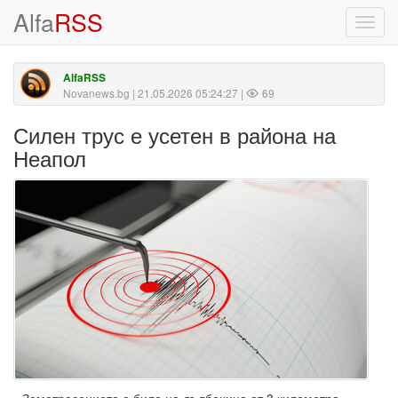
Alfa
RSS
Toggl
navig
AlfaRSS
Novanews.bg
| 21.05.2026 05:24:27 |
69
Силен трус е усетен в района на
Неапол