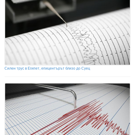
Силен трус в Египет, епицентърът близо до Суец