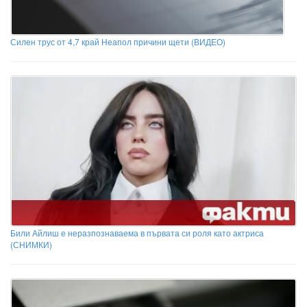
Силен трус от 4,7 край Неапол причини щети (ВИДЕО)
Били Айлиш е неразпознаваема в първата си роля като актриса
(СНИМКИ)