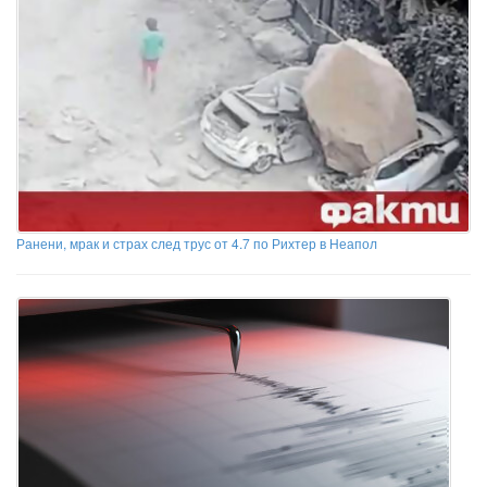
Ранени, мрак и страх след трус от 4.7 по Рихтер в Неапол