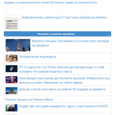
Задава се изключително силен Ел Ниньо: какви са опасностите
Земетресение с магнитуд 4,7 разтърси района на Неапол
Новини в реално времеss
Магията Лондон: Английската столица през погледа
на младите
Хилядолетия под водата
FT: Създателят на TikTok започна да обучава един от най-
големите AI езикови модели в света
Нов скандал разтърсва футболните върхове: Инфантино във
вихъра на нови обвинения за тайна афера
Докъде стигна поръчката за новите 3D радари за армията
Почина бащата на Лионел Меси
Радев: Ще обсъдим инцидента с дрон с партньорите в НАТО