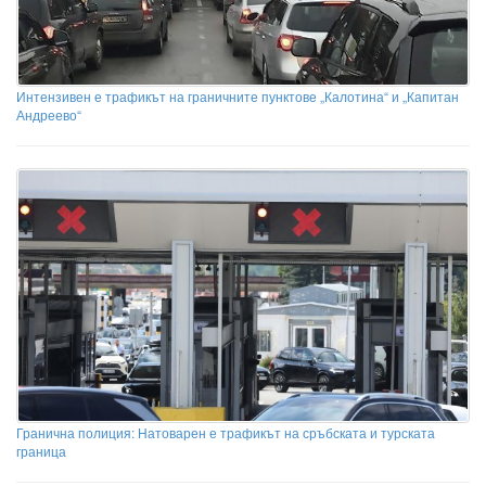
Интензивен е трафикът на граничните пунктове „Калотина“ и „Капитан
Андреево“
Гранична полиция: Натоварен е трафикът на сръбската и турската
граница