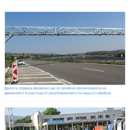
Другата седмица временно ще се променя организацията на
движението в участъци от републиканските пътища в Софийско