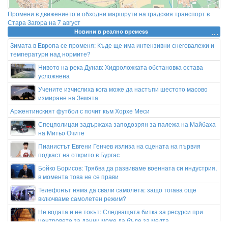
Промени в движението и обходни маршрути на градския транспорт в
Стара Загора на 7 август
Новини в реално времеss
Зимата в Европа се променя: Къде ще има интензивни снеговалежи и
температури над нормите?
Нивото на река Дунав: Хидроложката обстановка остава
усложнена
Учените изчислиха кога може да настъпи шестото масово
измиране на Земята
Аржентинският футбол с почит към Хорхе Меси
Спецполицаи задържаха заподозрян за палежа на Майбаха
на Митьо Очите
Пианистът Евгени Генчев излиза на сцената на първия
подкаст на открито в Бургас
Бойко Борисов: Трябва да развиваме военната си индустрия,
в момента това не се прави
Телефонът няма да свали самолета: защо тогава още
включваме самолетен режим?
Не водата и не токът: Следващата битка за ресурси при
центровете за данни може да бъде за медта