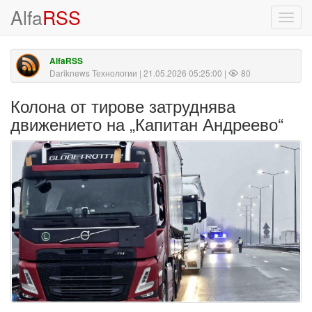
Alfa
RSS
Toggl
navig
AlfaRSS
Dariknews Технологии
| 21.05.2026 05:25:00 |
80
Колона от тирове затруднява
движението на „Капитан Андреево“