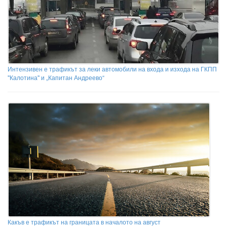
Интензивен е трафикът за леки автомобили на входа и изхода на ГКПП
''Калотина'' и „Капитан Андреево“
Какъв е трафикът на границата в началото на август