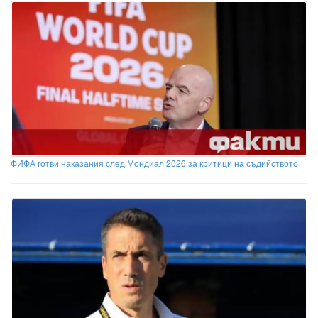
ФИФА готви наказания след Мондиал 2026 за критици на съдийството