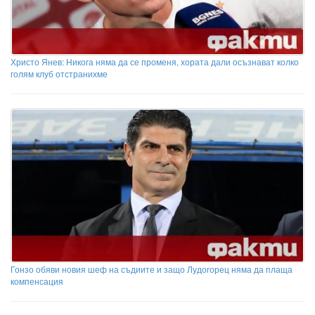
Христо Янев: Никога няма да се променя, хората дали осъзнават колко
голям клуб отстранихме
Гонзо обяви новия шеф на съдиите и защо Лудогорец няма да плаща
компенсация