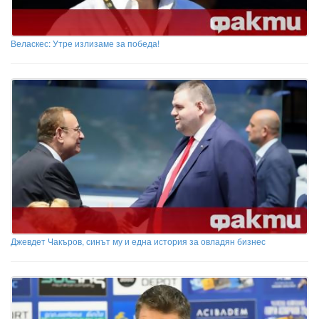
Веласкес: Утре излизаме за победа!
Джевдет Чакъров, синът му и една история за овладян бизнес