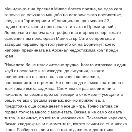
Мениджърът на Арсенал Микел Артета призна, че едва сега
започва да осъзнава мащаба на историческото постижение,
след като "артилеристите" официално прекъснаха 22-
годишното чакане и прегърнаха титлата в Премиър лийг.
Лондончани подпечатаха трофея във вторник вечер, когато
основният им преследвач Манчестър Сити се препъна и
завърши наравно при гостуването си на Борнемут, което
направи преднината на Арсенал недостижима кръг преди
края.
"Началото беше изключително трудно. Когато изграждаш един
клуб от основите и го изведеш до ситуация, в която
единствената стъпка е да започнеш да печелиш,
напрежението е огромно. Не е лесно да излизаш на терена с
този товар всяка седмица. Спомням си разговорите ни в
началото на сезона през септември и октомври – усещането
беше, че ако сгрешим веднъж, всичко приключва, а
предстояха още осем-девет месеца игра. Точно затова се
гордея толкова много с момчетата. Важна е не само самата
титла, а начинът, по който я извоювахме. Показахме характер,
бяхме хладнокръвни в моментите, когато всички се съмняваха
в нас. Разбира се, че и аз се питах дали съм достатъчно