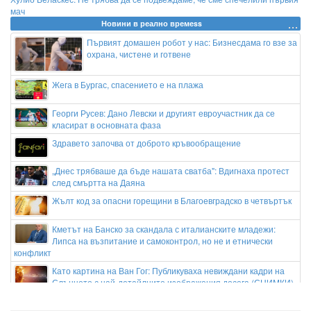
мач
Новини в реално времеss
Първият домашен робот у нас: Бизнесдама го взе за
охрана, чистене и готвене
Жега в Бургас, спасението е на плажа
Георги Русев: Дано Левски и другият евроучастник да се
класират в основната фаза
Здравето започва от доброто кръвообращение
„Днес трябваше да бъде нашата сватба": Вдигнаха протест
след смъртта на Даяна
Жълт код за опасни горещини в Благоевградско в четвъртък
Кметът на Банско за скандала с италианските младежи:
Липса на възпитание и самоконтрол, но не и етнически
конфликт
Като картина на Ван Гог: Публикуваха невиждани кадри на
Слънцето с най-детайлните изображения досега (СНИМКИ)
Убийството в Пловдив: Жертвата е 31-годишен мъж от