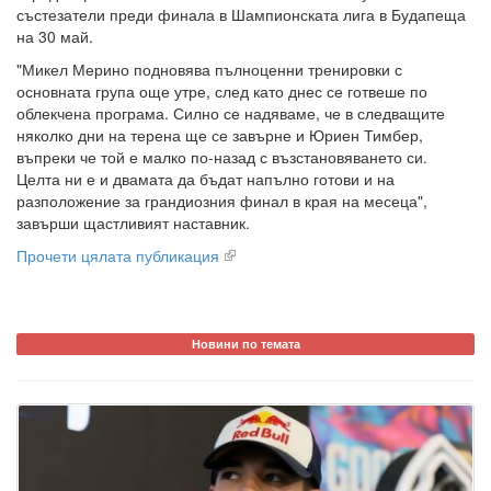
състезатели преди финала в Шампионската лига в Будапеща
на 30 май.
"Микел Мерино подновява пълноценни тренировки с
основната група още утре, след като днес се готвеше по
облекчена програма. Силно се надяваме, че в следващите
няколко дни на терена ще се завърне и Юриен Тимбер,
въпреки че той е малко по-назад с възстановяването си.
Целта ни е и двамата да бъдат напълно готови и на
разположение за грандиозния финал в края на месеца",
завърши щастливият наставник.
Прочети цялата публикация
Новини по темата