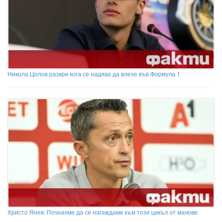
Никола Цолов разкри кога се надява да влезе във Формула 1
Христо Янев: Почнахме да се нагаждаме към този цикъл от мачове