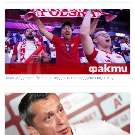
Няма кой да спре Полша: рекордна титла след успех над САЩ