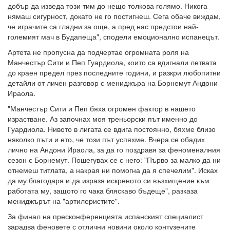
добър да изведа този тим до нещо толкова голямо. Никога
нямаш сигурност, докато не го постигнеш. Сега обаче виждам,
че играчите са гладни за още, а пред нас предстои най-
големият мач в Будапеща", сподели емоционално испанецът.
Артета не пропусна да подчертае огромната роля на
Манчестър Сити и Пеп Гуардиола, които са вдигнали летвата
до краен предел през последните години, и разкри любопитни
детайли от личен разговор с мениджъра на Борнемут Андони
Ираола.
"Манчестър Сити и Пеп бяха огромен фактор в нашето
израстване. Аз започнах моя треньорски път именно до
Гуардиола. Нивото в лигата се вдига постоянно, бяхме близо
няколко пъти и ето, че този път успяхме. Вчера се обадих
лично на Андони Ираола, за да го поздравя за феноменалния
сезон с Борнемут. Пошегувах се с него: "Първо за малко да ни
отнемеш титлата, а накрая ни помогна да я спечелим". Исках
да му благодаря и да изразя искреното си възхищение към
работата му, защото го чака бляскаво бъдеще", разказа
мениджърът на "артилеристите".
За финал на пресконференцията испанският специалист
зарадва феновете с отлични новини около контузените