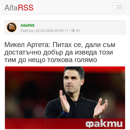
Alfa
RSS
Toggl
navig
AlfaRSS
Fakti.bg
| 22.05.2026 05:29:17 |
81
Микел Артета: Питах се, дали съм
достатъчно добър да изведа този
тим до нещо толкова голямо