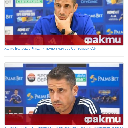
Хулио Веласкес: Чака ни труден мач със Септември Сф
Хулио Веласкес: Не трябва да се подвеждаме, че сме спечелили първия