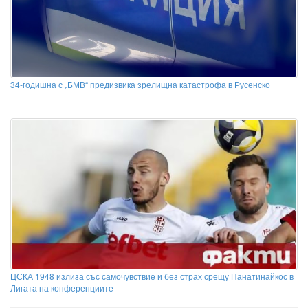
34-годишна с „БМВ“ предизвика зрелищна катастрофа в Русенско
ЦСКА 1948 излиза със самочувствие и без страх срещу Панатинайкос в
Лигата на конференциите