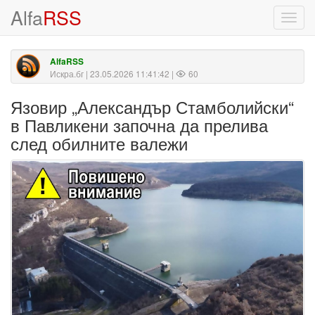
Alfa
RSS
Toggl
navig
AlfaRSS
Искра.бг
| 23.05.2026 11:41:42 |
60
Язовир „Александър Стамболийски“
в Павликени започна да прелива
след обилните валежи