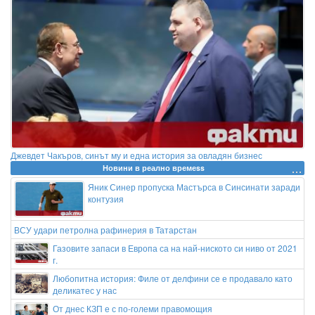
Джевдет Чакъров, синът му и една история за овладян бизнес
Новини в реално времеss
Яник Синер пропуска Мастърса в Синсинати заради
контузия
ВСУ удари петролна рафинерия в Татарстан
Газовите запаси в Европа са на най-ниското си ниво от 2021
г.
Любопитна история: Филе от делфини се е продавало като
деликатес у нас
От днес КЗП е с по-големи правомощия