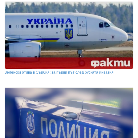
Зеленски отива в Сърбия: за първи път след руската инвазия