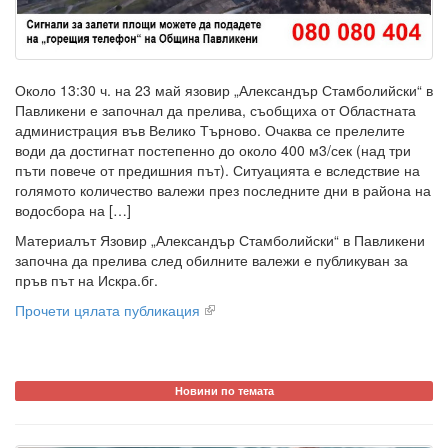
Около 13:30 ч. на 23 май язовир „Александър Стамболийски“ в
Павликени е започнал да прелива, съобщиха от Областната
администрация във Велико Търново. Очаква се прелелите
води да достигнат постепенно до около 400 м3/сек (над три
пъти повече от предишния път). Ситуацията е вследствие на
голямото количество валежи през последните дни в района на
водосбора на […]
Материалът Язовир „Александър Стамболийски“ в Павликени
започна да прелива след обилните валежи е публикуван за
пръв път на Искра.бг.
Прочети цялата публикация
Новини по темата