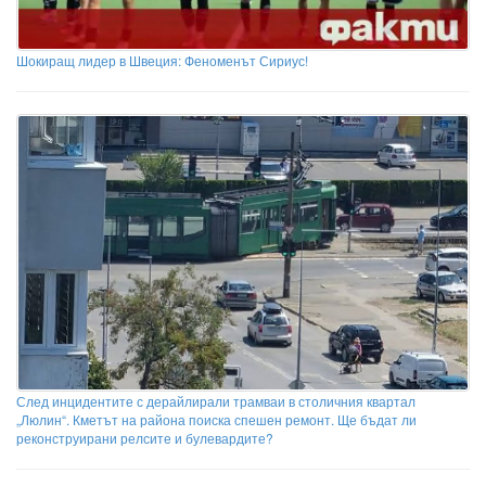
Шокиращ лидер в Швеция: Феноменът Сириус!
След инцидентите с дерайлирали трамваи в столичния квартал
„Люлин“. Кметът на района поиска спешен ремонт. Ще бъдат ли
реконструирани релсите и булевардите?