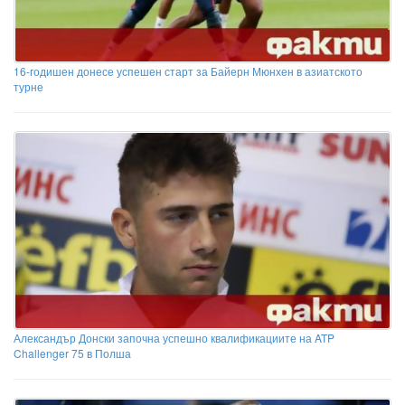
16-годишен донесе успешен старт за Байерн Мюнхен в азиатското
турне
Александър Донски започна успешно квалификациите на ATP
Challenger 75 в Полша