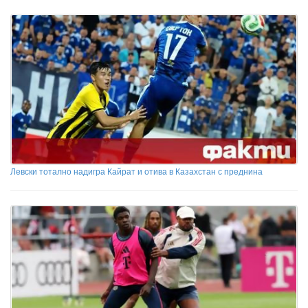
Левски тотално надигра Кайрат и отива в Казахстан с преднина