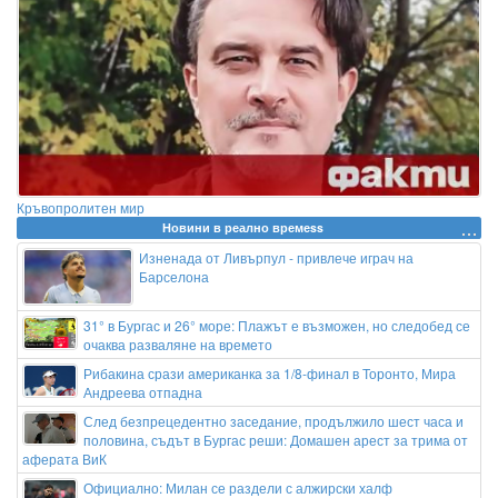
Кръвопролитен мир
Новини в реално времеss
Изненада от Ливърпул - привлече играч на
Барселона
31° в Бургас и 26° море: Плажът е възможен, но следобед се
очаква разваляне на времето
Рибакина срази американка за 1/8-финал в Торонто, Мира
Андреева отпадна
След безпрецедентно заседание, продължило шест часа и
половина, съдът в Бургас реши: Домашен арест за трима от
аферата ВиК
Официално: Милан се раздели с алжирски халф