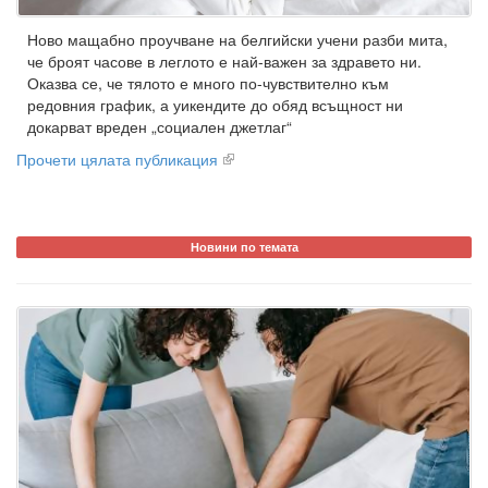
Ново мащабно проучване на белгийски учени разби мита,
че броят часове в леглото е най-важен за здравето ни.
Оказва се, че тялото е много по-чувствително към
редовния график, а уикендите до обяд всъщност ни
докарват вреден „социален джетлаг“
Прочети цялата публикация
Новини по темата