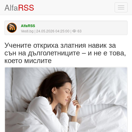
Alfa
RSS
Toggl
navig
AlfaRSS
Vesti.bg
| 24.05.2026 04:25:00 |
63
Учените откриха златния навик за
сън на дълголетниците – и не е това,
което мислите