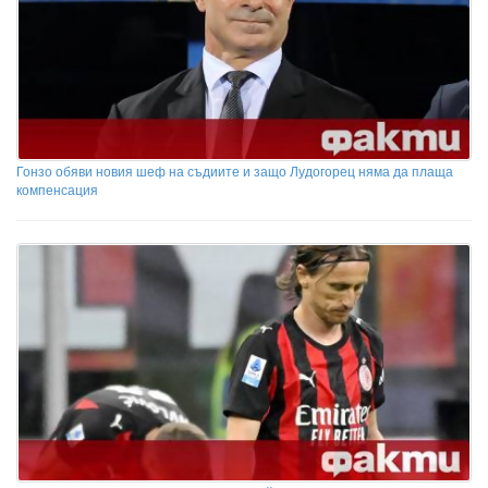
Гонзо обяви новия шеф на съдиите и защо Лудогорец няма да плаща
компенсация