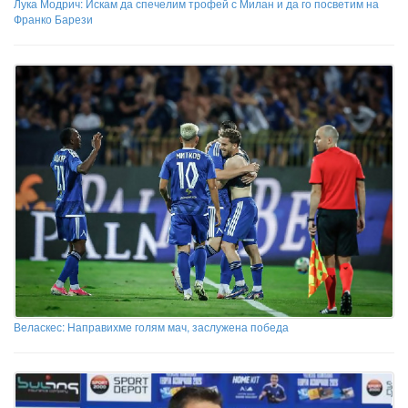
Лука Модрич: Искам да спечелим трофей с Милан и да го посветим на
Франко Барези
Веласкес: Направихме голям мач, заслужена победа