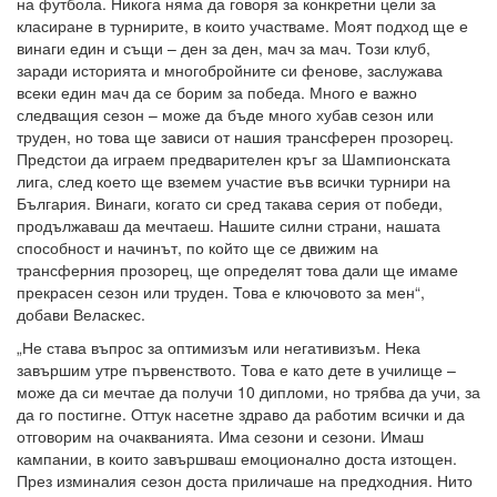
на футбола. Никога няма да говоря за конкретни цели за
класиране в турнирите, в които участваме. Моят подход ще е
винаги един и същи – ден за ден, мач за мач. Този клуб,
заради историята и многобройните си фенове, заслужава
всеки един мач да се борим за победа. Много е важно
следващия сезон – може да бъде много хубав сезон или
труден, но това ще зависи от нашия трансферен прозорец.
Предстои да играем предварителен кръг за Шампионската
лига, след което ще вземем участие във всички турнири на
България. Винаги, когато си сред такава серия от победи,
продължаваш да мечтаеш. Нашите силни страни, нашата
способност и начинът, по който ще се движим на
трансферния прозорец, ще определят това дали ще имаме
прекрасен сезон или труден. Това е ключовото за мен“,
добави Веласкес.
„Не става въпрос за оптимизъм или негативизъм. Нека
завършим утре първенството. Това е като дете в училище –
може да си мечтае да получи 10 дипломи, но трябва да учи, за
да го постигне. Оттук насетне здраво да работим всички и да
отговорим на очакванията. Има сезони и сезони. Имаш
кампании, в които завършваш емоционално доста изтощен.
През изминалия сезон доста приличаше на предходния. Нито