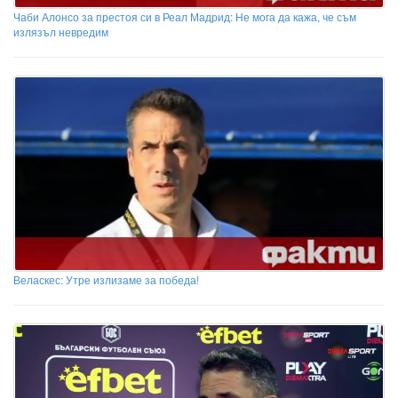
Чаби Алонсо за престоя си в Реал Мадрид: Не мога да кажа, че съм
излязъл невредим
Веласкес: Утре излизаме за победа!