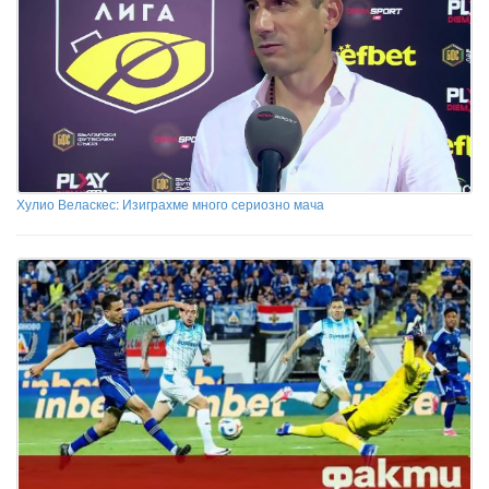
Хулио Веласкес: Изиграхме много сериозно мача