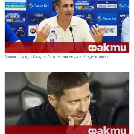
Веласкес след 1:0 над Кайрат: Можехме да победим с повече