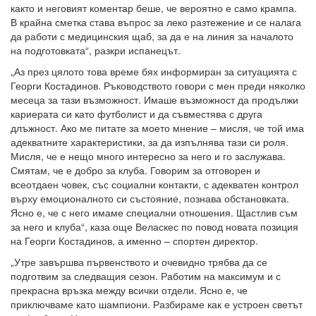
както и неговият коментар беше, че вероятно е само крампа.
В крайна сметка става въпрос за леко разтежение и се налага
да работи с медицинския щаб, за да е на линия за началото
на подготовката“, разкри испанецът.
„Аз през цялото това време бях информиран за ситуацията с
Георги Костадинов. Ръководството говори с мен преди няколко
месеца за тази възможност. Имаше възможност да продължи
кариерата си като футболист и да съвместява с друга
длъжност. Ако ме питате за моето мнение – мисля, че той има
адекватните характеристики, за да изпълнява тази си роля.
Мисля, че е нещо много интересно за него и го заслужава.
Смятам, че е добро за клуба. Говорим за отговорен и
всеотдаен човек, със социални контакти, с адекватен контрол
върху емоционалното си състояние, познава обстановката.
Ясно е, че с него имаме специални отношения. Щастлив съм
за него и клуба“, каза още Веласкес по повод новата позиция
на Георги Костадинов, а именно – спортен директор.
„Утре завършва първенството и очевидно трябва да се
подготвим за следващия сезон. Работим на максимум и с
прекрасна връзка между всички отдели. Ясно е, че
приключваме като шампиони. Разбираме как е устроен светът