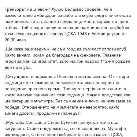
Треньорът на „Левски“ Хулио Веласкес сподели, че е
изключително амбициран за работа в клуба след спечелената
шампионска титла, защото вижда още много хоризонти пред
отбора. Той говори преди последния шампионатен двубой за
този сезон за „сините“ срещу ЦСКА 1948 в Бистрица утре от
20,30 часа.
„Ще кажа още веднъж, че съм горд да съм част от този клуб.
Както винаги, искам да благодаря на феновете. Главните
герои за мен са играчите“, започна той навръх 112-ия рожден
ден на клуба.
„Ситуацията е нормална. Последен мач за сезона. От четири
седмици сме шампиони, но момчетата имат невероятно
поведение през това време. Тренират перфектно в дните, в
които имахме занимания тази седмица. Нямам представа как
ще завърши мачът утре. Без съмнение е ясно, че излизаме за
победа. Отношението на момчетата е невероятно, както
винаги досега“, продължи испанецът.
„Мустафа Сангаре и Стипе Вуликич пропускат мача със
сигурност. Стипе продължава да се възстановява. Мустафа
изглеждаше, че не е нищо кой знае какво в в мача с ЦСКА,