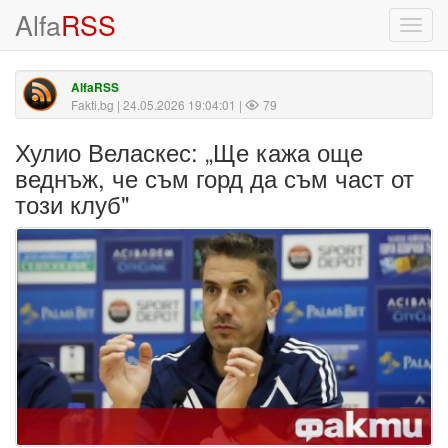
Alfa
RSS
Toggl
navig
AlfaRSS
Fakti.bg
| 24.05.2026 19:04:01 |
79
Хулио Веласкес: „Ще кажа още
веднъж, че съм горд да съм част от
този клуб"