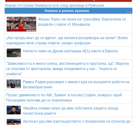
Левски отстрани Университатя след зрелище в Румъния
Новини в реално времеss
Феран Торес на прага на трансфер: Барселона се
разделя с героя от Мондиала
„Ако продължат да се вдигат, ще капем в резервоара на капки": Всяко
зареждане вече струва повече, казват шофьори
Ниското ниво на Дунав заплашва АЕЦ-овете в Европа
"Зависимостта е много силна, абстиненцията е брутална, ад": Мартин
се спасява от фентанила, вижда епидемията у нас - "хората са
зомбита"
Румен Радев разговаря с министъра на външните работи на
Великобритания
Пускат движението по АМ „Тракия“ в посока София, пожарът край
Пазарджик започва да се локализира
Украйна очаква скоро да има собствена защита срещу
балистични ракети
Арсенал удължи партньорството с генералния си спонсор до
2033-а година
Макаби Тел Авив - ЦСКА /състави/