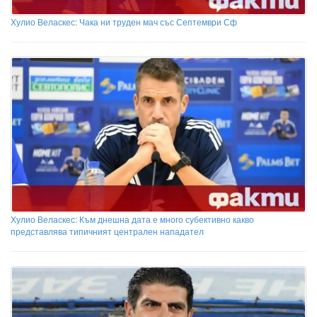
Хулио Веласкес: Чака ни труден мач със Септември Сф
Хулио Веласкес: Към днешна дата е много субективно какво
представлява типичният централен нападател