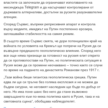
властите са започнали да ограничават използването на
месинджъра Telegram и да насърчават контролирани от
държавата алтернативи, достъпни за руските разузнавателни
агенции.
Според Сървис, въпреки репресивния апарат и контрола
върху медиите, имиджът на Путин постепенно ерозира,
заплашвайки стабилността на самия режим.
В същото време Сървис смята, че дори потенциален край на
войната по условията на Кремъл ще попречи на Русия да си
възвърне предишното геополитическо влияние. Според него
все още няма признаци за готовност на руския елит открито
да се противопостави на Путин, но политическата ситуация в
Русия може да се промени неочаквано – точно както се случи
по време на падането на династията Романови през 1917 г.
„Тази война беше гигантска геополитическа грешка. Путин
едва ли ще си тръгне без голяма експлозия и не можем да
бъдем сигурни, че неговият наследник ще бъде по-добър от
него. Но има поне шанс без него да стане възможно
завръщането към по-мека политика както в Русия, така и на
световната сцена“, обобщава наблюдателят.