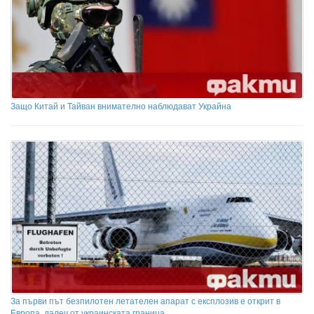
Защо Китай и Тайван внимателно наблюдават Украйна
За първи път безпилотен летателен апарат с експлозив е открит в
Европа, далеч от украинската граница