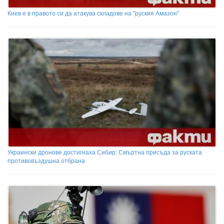
Киев е в правото си да атакува складове на "руския Амазон"
Украински дронове достигнаха Сибир: Смъртна присъда за руската
противовъздушна отбрана