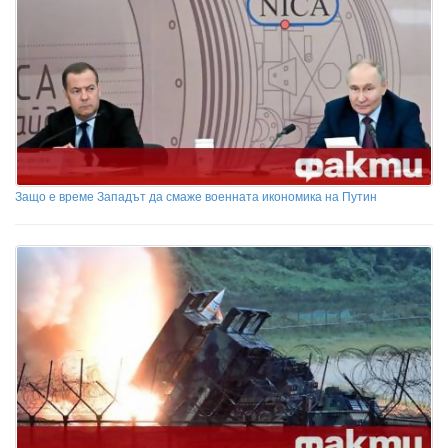
Защо е време Западът да смаже военната икономика на Путин