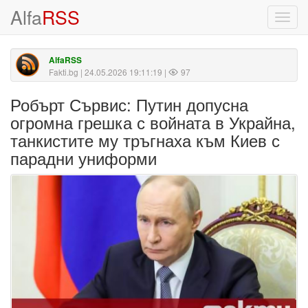
Alfa
RSS
Toggl
navig
AlfaRSS
Fakti.bg
| 24.05.2026 19:11:19 |
97
Робърт Сървис: Путин допусна
огромна грешка с войната в Украйна,
танкистите му тръгнаха към Киев с
парадни униформи