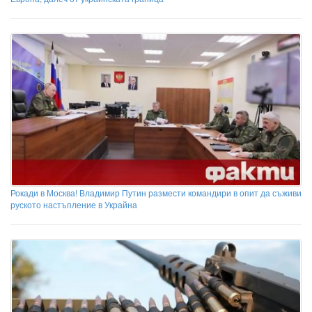
Рокади в Москва! Владимир Путин размести командири в опит да съживи
руското настъпление в Украйна