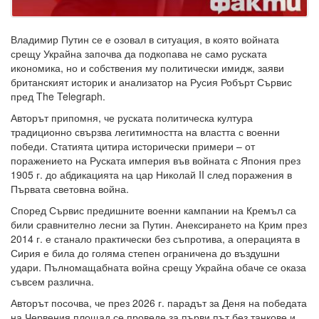
Владимир Путин се е озовал в ситуация, в която войната
срещу Украйна започва да подкопава не само руската
икономика, но и собствения му политически имидж, заяви
британският историк и анализатор на Русия Робърт Сървис
пред The Telegraph.
Авторът припомня, че руската политическа култура
традиционно свързва легитимността на властта с военни
победи. Статията цитира исторически примери – от
поражението на Руската империя във войната с Япония през
1905 г. до абдикацията на цар Николай II след поражения в
Първата световна война.
Според Сървис предишните военни кампании на Кремъл са
били сравнително лесни за Путин. Анексирането на Крим през
2014 г. е станало практически без съпротива, а операцията в
Сирия е била до голяма степен ограничена до въздушни
удари. Пълномащабната война срещу Украйна обаче се оказа
съвсем различна.
Авторът посочва, че през 2026 г. парадът за Деня на победата
на Червения площад се проведе за първи път без танкове и