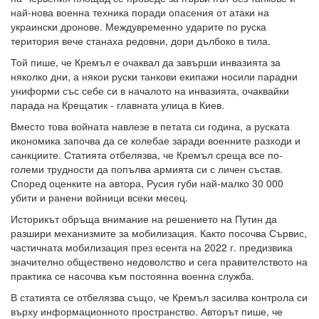
най-нова военна техника поради опасения от атаки на
украински дронове. Междувременно ударите по руска
територия вече станаха редовни, дори дълбоко в тила.
Той пише, че Кремъл е очаквал да завърши инвазията за
няколко дни, а някои руски танкови екипажи носили парадни
униформи със себе си в началото на инвазията, очаквайки
парада на Крещатик - главната улица в Киев.
Вместо това войната навлезе в петата си година, а руската
икономика започва да се колебае заради военните разходи и
санкциите. Статията отбелязва, че Кремъл среща все по-
големи трудности да попълва армията си с личен състав.
Според оценките на автора, Русия губи най-малко 30 000
убити и ранени войници всеки месец.
Историкът обръща внимание на решението на Путин да
разшири механизмите за мобилизация. Както посочва Сървис,
частичната мобилизация през есента на 2022 г. предизвика
значително обществено недоволство и сега правителството на
практика се насочва към постоянна военна служба.
В статията се отбелязва също, че Кремъл засилва контрола си
върху информационното пространство. Авторът пише, че