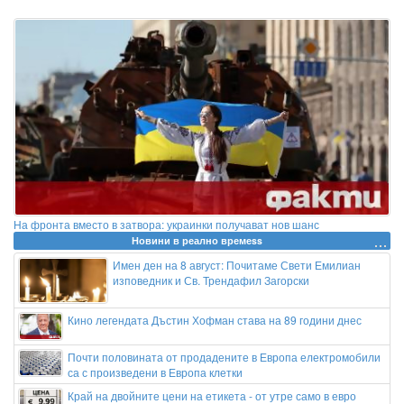
На фронта вместо в затвора: украинки получават нов шанс
Новини в реално времеss
Имен ден на 8 август: Почитаме Свети Емилиан
изповедник и Св. Трендафил Загорски
Кино легендата Дъстин Хофман става на 89 години днес
Почти половината от продадените в Европа електромобили
са с произведени в Европа клетки
Край на двойните цени на етикета - от утре само в евро