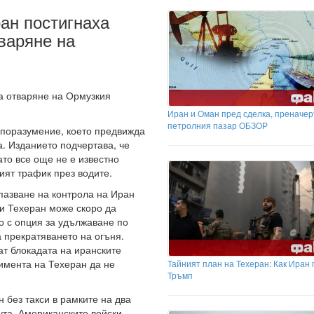
ан постигнаха
варяне на
а отваряне на Ормузкия
Иран и Оман пред сделка, преначер
петролния пазар ОБЗОР
споразумение, което предвижда
а. Изданието подчертава, че
ато все още не е известно
ият трафик през водите.
пазване на контрола на Иран
 и Техеран може скоро да
 с опция за удължаване по
 прекратяването на огъня.
т блокадата на иранските
имента на Техеран да не
Тайният план на Техеран: Как Иран
Тръмп
 без такси в рамките на два
та. Американските войски,