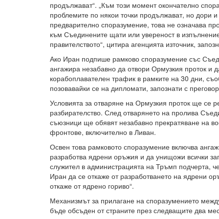
продължават“. „Към този момент окончателно спора
проблемите по някои точки продължават, но дори и
предварително споразумение, това не означава пр
към Съединените щати или увереност в изпълнени
правителството“, цитира агенцията източник, запозн
Ако Иран подпише рамково споразумение със Съед
ангажира незабавно да отвори Ормузкия проток и 
корабоплавателен трафик в рамките на 30 дни, съо
позовавайки се на дипломати, запознати с преговор
Условията за отваряне на Ормузкия проток ще се р
разбирателство. След отварянето на пролива Съед
съюзници ще обявят незабавно прекратяване на во
фронтове, включително в Ливан.
Освен това рамковото споразумение включва ангаж
разработва ядрени оръжия и да унищожи всички зап
служител в администрацията на Тръмп подчерта, ч
Иран да се откаже от разработването на ядрени ор
откаже от ядрено гориво“.
Механизмът за прилагане на споразумението межд
бъде обсъден от страните през следващите два ме