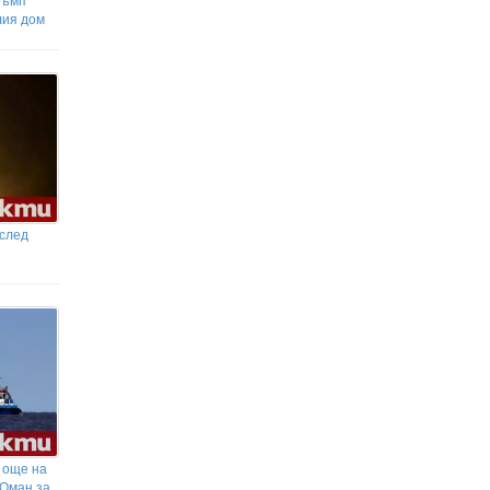
лия дом
след
 още на
 Оман за