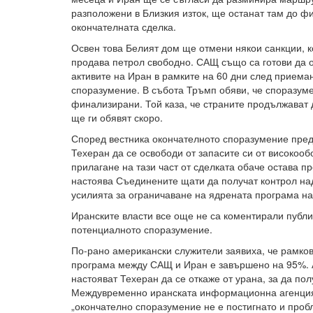
разположени в Близкия изток, ще останат там до ф
окончателната сделка.
Освен това Белият дом ще отмени някои санкции, к
продава петрол свободно. САЩ също са готови да 
активите на Иран в рамките на 60 дни след приема
споразумение. В събота Тръмп обяви, че споразум
финализирани. Той каза, че страните продължават
ще ги обявят скоро.
Според вестника окончателното споразумение пре
Техеран да се освободи от запасите си от високооб
прилагане на тази част от сделката обаче остава п
настоява Съединените щати да получат контрол над
усилията за ограничаване на ядрената програма на
Иранските власти все още не са коментирали публ
потенциалното споразумение.
По-рано американски служители заявиха, че рамко
програма между САЩ и Иран е завършено на 95%.
настояват Техеран да се откаже от урана, за да пол
Междувременно иранската информационна агенция
„окончателно споразумение не е постигнато и проб