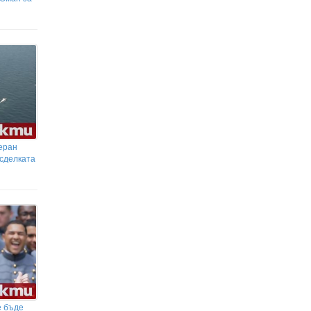
еран
 сделката
е бъде