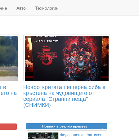
ние
Авто
Технологии
а в
Новооткритата пещерна риба е
ето на
кръстена на чудовището от
сериала "Странни неща"
(СНИМКИ)
Новини в реално времеss
Федерален апелативен