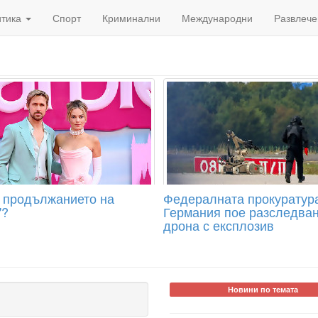
итика
Спорт
Криминални
Международни
Развлече
 продължанието на
Федералната прокуратур
"?
Германия пое разследван
дрона с експлозив
Новини по темата