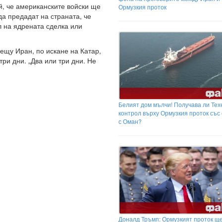
й, че американските войски ще
Ормузкия проток
да предадат на страната, че
л на ядрената сделка или
ещу Иран, по искане на Катар,
три дни. „Два или три дни. Не
Белият дом мълчи! Получава ли Тех
контрол върху Ормузкия проток със
с Оман?
Доналд Тръмп: Ормузкият проток щ