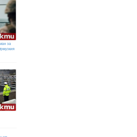
Нови влакове до Бургас и Варна:
Първите електрически
композиции вече са у нас
Германският талант Ноа Атуболу
може да облече екипа на Ювентус
ман за
Ормузкия
ръмп