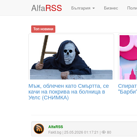
Alfa
RSS
България
Бизнес
Пол
Топ новини
Мъж, облечен като Смъртта, се
Спират
качи на покрива на болница в
"Барби
Уелс (СНИМКА)
AlfaRSS
Fakti.bg
| 25.05.2026 01:17:21 |
80