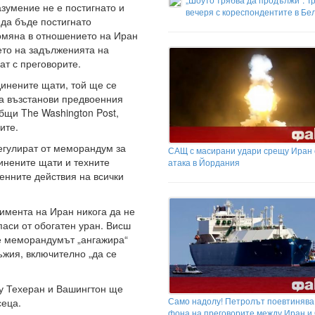
зумение не е постигнато и
вечеря с кореспондентите в Бе
 да бъде постигнато
омяна в отношението на Иран
ето на задълженията на
ат с преговорите.
инените щати, той ще се
да възстанови предвоенния
бщи The Washington Post,
ите.
егулират от меморандум за
САЩ с масирани удари срещу Иран 
инените щати и техните
атака в Йордания
енните действия на всички
имента на Иран никога да не
аси от обогатен уран. Висш
е меморандумът „ангажира“
ъжия, включително „да се
у Техеран и Вашингтон ще
Само надолу! Петролът поевтинява
сеца.
фона на преговорите между Иран и