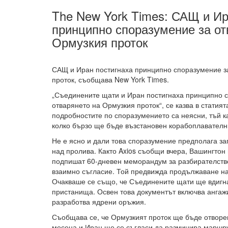
The New York Times: САЩ и Ир
принципно споразумение за от
Ормузкия проток
САЩ и Иран постигнаха принципно споразумение з
проток, съобщава New York Times.
„Съединените щати и Иран постигнаха принципно 
отварянето на Ормузкия проток“, се казва в статият
подробностите по споразумението са неясни, тъй к
колко бързо ще бъде възстановен корабоплавателн
Не е ясно и дали това споразумение предполага за
над пролива. Както Axios съобщи вчера, Вашингтон
подпишат 60-дневен меморандум за разбирателство
взаимно съгласие. Той предвижда продължаване на
Очакваше се също, че Съединените щати ще вдигна
пристанища. Освен това документът включва ангаж
разработва ядрени оръжия.
Съобщава се, че Ормузкият проток ще бъде отворен
месеца и Иран ще се съгласи да разминира маршру