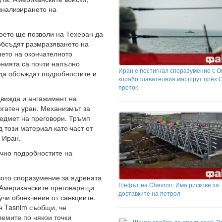
инализирането на
оето ще позволи на Техеран да
обсъдят размразяването на
нето на окончателното
енията са почти напълно
Иран е постигнал споразумение с О
 да обсъждат подробностите и
корабоплавателния маршрут през 
проток
движда и ангажимент на
огатен уран. Механизмът за
редмет на преговори. Тръмп
 този материал като част от
 Иран.
ично подробностите на
вото споразумение за ядрената
Шефът на Chevron: Има рискове за
 Американските преговарящи
доставките на петрол
учи облекчение от санкциите.
 Tasnim съобщи, че
лемите по някои точки
„Шоуто трябва да продължи“: Т