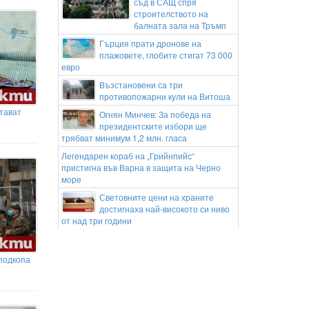
съд в САЩ спря
строителството на
балната зала на Тръмп
Гърция прати дронове на
плажовете, глобите стигат 73 000
евро
Възстановени са три
противопожарни кули на Витоша
тават
Огнян Минчев: За победа на
президентските избори ще
трябват минимум 1,2 млн. гласа
Легендарен кораб на „Грийнпийс“
пристигна във Варна в защита на Черно
море
Световните цени на храните
достигнаха най-високото си ниво
от над три години
Пловдив и Банско: фашизация или
изолиран инцидент?
 подкопа
Започна разследване за големия
пожар край АМ „Тракия“ до
Пазарджик