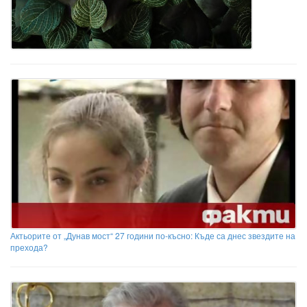
Актьорите от „Дунав мост“ 27 години по-късно: Къде са днес звездите на
прехода?