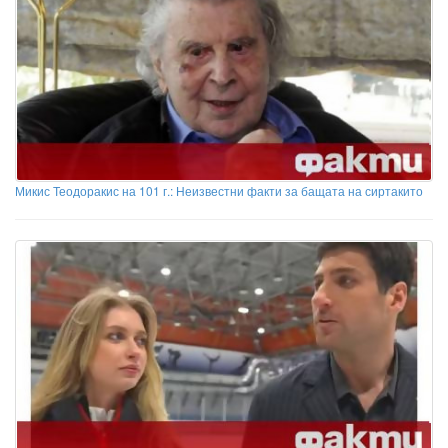
Микис Теодоракис на 101 г.: Неизвестни факти за бащата на сиртакито