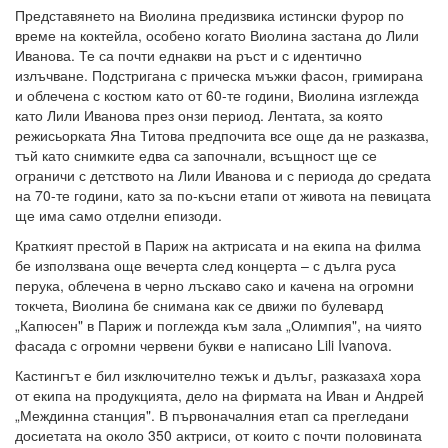
Представянето на Виолина предизвика истински фурор по
време на коктейла, особено когато Виолина застана до Лили
Иванова. Те са почти еднакви на ръст и с идентично
излъчване. Подстригана с прическа мъжки фасон, гримирана
и облечена с костюм като от 60-те години, Виолина изглежда
като Лили Иванова през онзи период. Лентата, за която
режисьорката Яна Титова предпочита все още да не разказва,
тъй като снимките едва са започнали, всъщност ще се
ограничи с детството на Лили Иванова и с периода до средата
на 70-те години, като за по-късни етапи от живота на певицата
ще има само отделни епизоди.
Краткият престой в Париж на актрисата и на екипа на филма
бе използвана още вечерта след концерта – с дълга руса
перука, облечена в черно лъскаво сако и качена на огромни
токчета, Виолина бе снимана как се движи по булевард
„Капюсен" в Париж и поглежда към зала „Олимпия", на чиято
фасада с огромни червени букви е написано Lili Ivanova.
Кастингът е бил изключително тежък и дълъг, разказахa хора
от екипа на продукцията, дело на фирмата на Иван и Андрей
„Междинна станция". В първоначалния етап са прегледани
досиетата на около 350 актриси, от които с почти половината