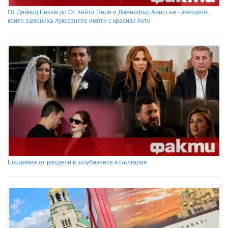
От Дейвид Бекъм до От Кейти Пери и Дженифър Анистън - звездите,
които замениха луксозните имоти с красиви яхти
Епидемия от раздели в шоубизнеса в България