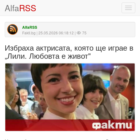
Alfa
RSS
Toggl
navig
AlfaRSS
Fakti.bg
| 25.05.2026 06:18:12 |
75
Избраха актрисата, която ще играе в
„Лили. Любовта е живот"