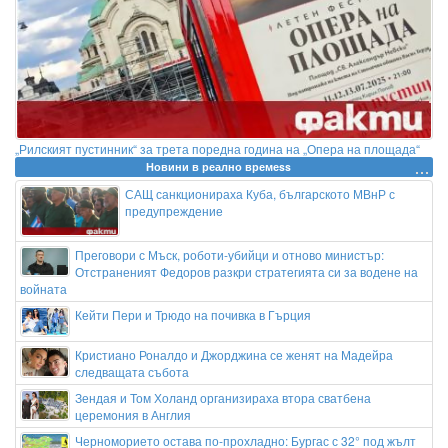
„Рилският пустинник“ за трета поредна година на „Опера на площада“
Новини в реално времеss
САЩ санкционираха Куба, българското МВнР с
предупреждение
Преговори с Мъск, роботи-убийци и отново министър:
Отстраненият Федоров разкри стратегията си за водене на
войната
Кейти Пери и Трюдо на почивка в Гърция
Кристиано Роналдо и Джорджина се женят на Мадейра
следващата събота
Зендая и Том Холанд организираха втора сватбена
церемония в Англия
Черноморието остава по-прохладно: Бургас с 32° под жълт