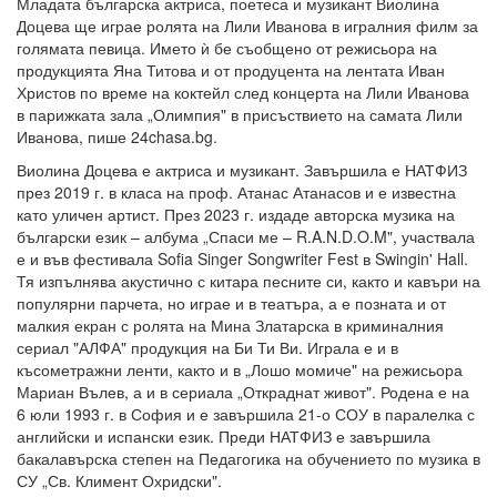
Младата българска актриса, поетеса и музикант Виолина
Доцева ще играе ролята на Лили Иванова в игралния филм за
голямата певица. Името ѝ бе съобщено от режисьора на
продукцията Яна Титова и от продуцента на лентата Иван
Христов по време на коктейл след концерта на Лили Иванова
в парижката зала „Олимпия" в присъствието на самата Лили
Иванова, пише 24chasa.bg.
Виолина Доцева е актриса и музикант. Завършила е НАТФИЗ
през 2019 г. в класа на проф. Атанас Атанасов и е известна
като уличен артист. През 2023 г. издаде авторска музика на
български език – албума „Спаси ме – R.A.N.D.O.M", участвала
е и във фестивала Sofia Singer Songwriter Fest в Swingin' Hall.
Тя изпълнява акустично с китара песните си, както и кавъри на
популярни парчета, но играе и в театъра, а е позната и от
малкия екран с ролята на Мина Златарска в криминалния
сериал "АЛФА" продукция на Би Ти Ви. Играла е и в
късометражни ленти, както и в „Лошо момиче" на режисьора
Мариан Вълев, а и в сериала „Откраднат живот". Родена е на
6 юли 1993 г. в София и е завършила 21-о СОУ в паралелка с
английски и испански език. Преди НАТФИЗ е завършила
бакалавърска степен на Педагогика на обучението по музика в
СУ „Св. Климент Охридски".