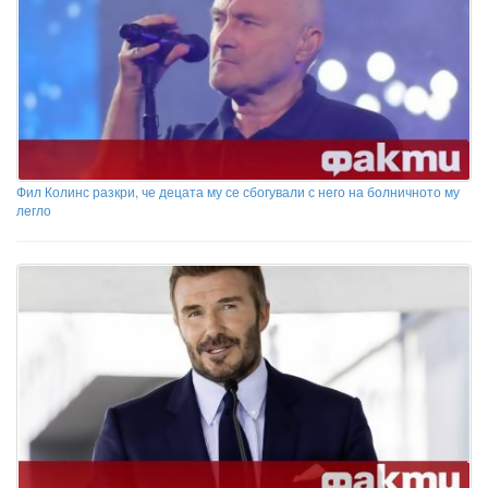
Фил Колинс разкри, че децата му се сбогували с него на болничното му
легло