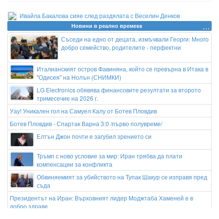
Ивайла Бакалова сияе след раздялата с Веселин Денков
Новини в реално времеss
Съседи на едно от децата, измъчвали Георги: Много
добро семейство, родителите - перфектни
Италианският остров Фавиняна, който се превърна в Итака в
"Одисея" на Нолън (СНИМКИ)
LG Electronics обявява финансовите резултати за второто
тримесечие на 2026 г.
Уау! Уникален гол на Самуел Калу от Ботев Пловдив
Ботев Пловдив - Спартак Варна 3:0 /първо полувреме/
Елтън Джон почти е загубил зрението си
Тръмп с ново условие за мир: Иран трябва да плати
компенсации за конфликта
Обвиняемият за убийството на Тупак Шакур се изправя пред
съда
Президентът на Иран: Върховният лидер Моджтаба Хаменей е в
добро здраве
Заседнал танкер причини мащабен нефтен разлив край