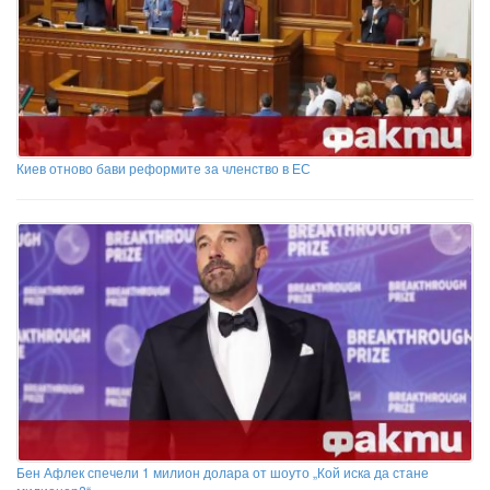
Киев отново бави реформите за членство в ЕС
Бен Афлек спечели 1 милион долара от шоуто „Кой иска да стане