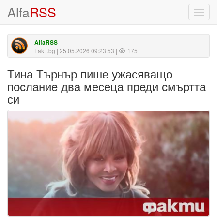
Alfa
RSS
Toggl
navig
AlfaRSS
Fakti.bg
| 25.05.2026 09:23:53 |
175
Тина Търнър пише ужасяващо
послание два месеца преди смъртта
си