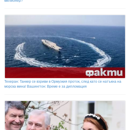
милионер?“
Техеран: Танкер се взриви в Ормузкия проток, след като се натъкна на
морска мина! Вашингтон: Време е за дипломация