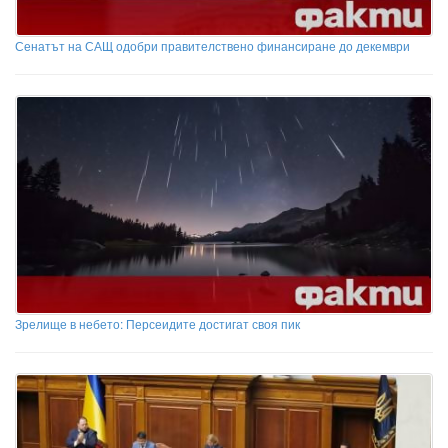
Сенатът на САЩ одобри правителствено финансиране до декември
Зрелище в небето: Персеидите достигат своя пик