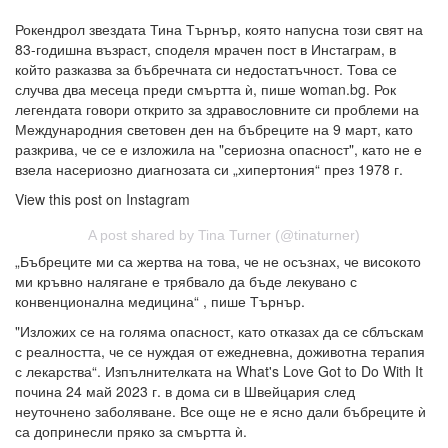
Рокендрол звездата Тина Търнър, която напусна този свят на
83-годишна възраст, споделя мрачен пост в Инстаграм, в
който разказва за бъбречната си недостатъчност. Това се
случва два месеца преди смъртта ѝ, пише woman.bg. Рок
легендата говори открито за здравословните си проблеми на
Международния световен ден на бъбреците на 9 март, като
разкрива, че се е изложила на "сериозна опасност", като не е
взела насериозно диагнозата си „хипертония“ през 1978 г.
View this post on Instagram
A post shared by Tina Turner (@tinaturner)
„Бъбреците ми са жертва на това, че не осъзнах, че високото
ми кръвно налягане е трябвало да бъде лекувано с
конвенционална медицина“ , пише Търнър.
"Изложих се на голяма опасност, като отказах да се сблъскам
с реалността, че се нуждая от ежедневна, доживотна терапия
с лекарства“. Изпълнителката на What's Love Got to Do With It
почина 24 май 2023 г. в дома си в Швейцария след
неуточнено заболяване. Все още не е ясно дали бъбреците ѝ
са допринесли пряко за смъртта ѝ.