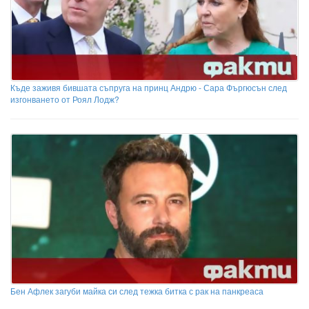
Къде заживя бившата съпруга на принц Андрю - Сара Фъргюсън след
изгонването от Роял Лодж?
Бен Афлек загуби майка си след тежка битка с рак на панкреаса