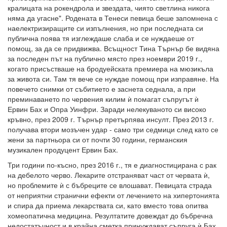
кралицата на рокендрола и звездата, чиято светлина никога
няма да угасне". Родената в Тенеси певица беше запомнена с
наелектризиращите си изпълнения, но при последната си
публична поява тя изглеждаше слаба и се нуждаеше от
помощ, за да се придвижва. Всъщност Тина Търнър бе видяна
за последен път на публично място през ноември 2019 г.,
когато присъстваше на бродуейската премиера на мюзикъла
за живота си. Там тя вече се нуждае помощ при изправяне. На
повечето снимки от събитието е заснета седнала, а при
преминаването по червения килим ѝ помагат съпругът ѝ
Ервин Бах и Опра Уинфри. Заради нелекуваното си високо
кръвно, през 2009 г. Търнър претърпява инсулт. През 2013 г.
получава втори мозъчен удар - само три седмици след като се
жени за партньора си от почти 30 години, германския
музикален продуцент Ервин Бах.
Три години по-късно, през 2016 г., тя е диагностицирана с рак
на дебелото черво. Лекарите отстраняват част от червата ѝ,
но проблемите ѝ с бъбреците се влошават. Певицата страда
от неприятни странични ефекти от лечението на хипертонията
и спира да приема лекарствата си, като вместо това опитва
хомеопатична медицина. Резултатите довеждат до бъбречна
недостатъчност и в крайна сметка принуждават съпруга ѝ Бах