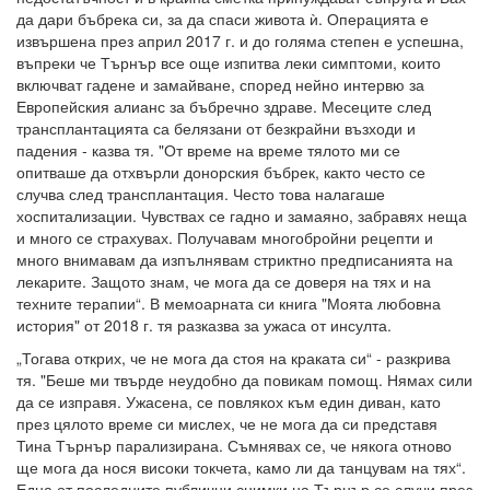
да дари бъбрека си, за да спаси живота ѝ. Операцията е
извършена през април 2017 г. и до голяма степен е успешна,
въпреки че Търнър все още изпитва леки симптоми, които
включват гадене и замайване, според нейно интервю за
Европейския алианс за бъбречно здраве. Месеците след
трансплантацията са белязани от безкрайни възходи и
падения - казва тя. "От време на време тялото ми се
опитваше да отхвърли донорския бъбрек, както често се
случва след трансплантация. Често това налагаше
хоспитализации. Чувствах се гадно и замаяно, забравях неща
и много се страхувах. Получавам многобройни рецепти и
много внимавам да изпълнявам стриктно предписанията на
лекарите. Защото знам, че мога да се доверя на тях и на
техните терапии“. В мемоарната си книга "Моята любовна
история" от 2018 г. тя разказва за ужаса от инсулта.
„Тогава открих, че не мога да стоя на краката си“ - разкрива
тя. "Беше ми твърде неудобно да повикам помощ. Нямах сили
да се изправя. Ужасена, се повлякох към един диван, като
през цялото време си мислех, че не мога да си представя
Тина Търнър парализирана. Съмнявах се, че някога отново
ще мога да нося високи токчета, камо ли да танцувам на тях“.
Една от последните публични снимки на Търнър се случи през