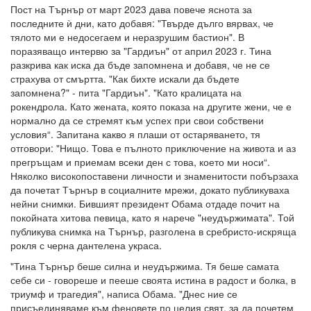
Пост на Търнър от март 2023 дава повече яснота за
последните ѝ дни, като добавя: "Твърде дълго вярвах, че
тялото ми е недосегаем и неразрушим бастион". В
поразяващо интервю за "Гардиън" от април 2023 г. Тина
разкрива как иска да бъде запомнена и добавя, че не се
страхува от смъртта. "Как бихте искали да бъдете
запомнена?" - пита "Гардиън". "Като кралицата на
рокендрола. Като жената, която показа на другите жени, че е
нормално да се стремят към успех при свои собствени
условия“. Запитана какво я плаши от остаряването, тя
отговори: "Нищо. Това е пълното приключение на живота и аз
прегръщам и приемам всеки ден с това, което ми носи“.
Няколко високопоставени личности и знаменитости побързаха
да почетат Търнър в социалните мрежи, докато публикуваха
нейни снимки. Бившият президент Обама отдаде почит на
покойната хитова певица, като я нарече "неудържимата". Той
публикува снимка на Търнър, разголена в сребристо-искряща
рокля с черна дантелена украса.
"Тина Търнър беше силна и неудържима. Тя беше самата
себе си - говореше и пееше своята истина в радост и болка, в
триумф и трагедия", написа Обама. "Днес ние се
присъединяваме към феновете по целия свят, за да почетем