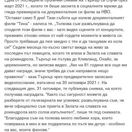
март 2021 г., когато тя беше заснета в социалните мрежи да
гледа премиерата на документалния си филм за HBO.
"Остават само 5 дни! Тази събота ще излезе документалният
филм "Тина" - написа тя. „Толкова съм развълнувана да
споделя този филм с вас - като видях сцените от концертите,
преживях отново някои от най-гордите моменти в живота си.
Просто трябваше да пея заедно с тях и да танцувам из хола
си!" Седем месеца по-късно светът вижда на живо за
последен път певицата, когато тя влиза в Залата на славата
на рокендрола. Търнър не пътува до Кливланд, Охайо, за
церемонията, но записва видео. „Ако на 81 години все още ми
дават награди, значи трябва да съм направила нещо
правилно“ - каза Търнър чрез предварително записано
видеопослание, излъчено на 30 октомври 2021 г. На
следващия ден, 31 октомври, тя публикува снимка, на която
получава наградата. "Както със сигурност можете да
разберете от лъчезарната ми усмивка: развълнувана съм, че
вече официално съм приета в Залата на славата на
рокендрола като солов изпълнител", пише тя под снимката.
"Благодарна съм на толкова много любими хора, които
повярваха в мен и ме подкрепиха по пътя ми дотук - особено
на вас, моите фенове.“