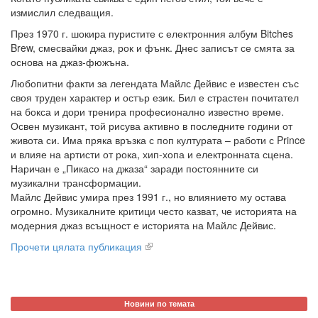
измислил следващия.
През 1970 г. шокира пуристите с електронния албум Bitches
Brew, смесвайки джаз, рок и фънк. Днес записът се смята за
основа на джаз-фюжъна.
Любопитни факти за легендата Майлс Дейвис е известен със
своя труден характер и остър език. Бил е страстен почитател
на бокса и дори тренира професионално известно време.
Освен музикант, той рисува активно в последните години от
живота си. Има пряка връзка с поп културата – работи с Prince
и влияе на артисти от рока, хип-хопа и електронната сцена.
Наричан е „Пикасо на джаза“ заради постоянните си
музикални трансформации.
Майлс Дейвис умира през 1991 г., но влиянието му остава
огромно. Музикалните критици често казват, че историята на
модерния джаз всъщност е историята на Майлс Дейвис.
Прочети цялата публикация
Новини по темата