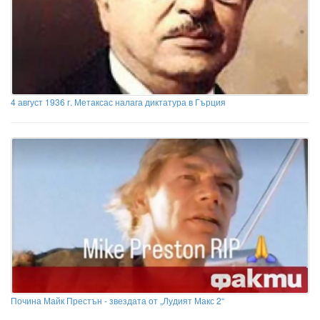
4 август 1936 г. Метаксас налага диктатура в Гърция
Почина Майк Престън - звездата от „Лудият Макс 2“