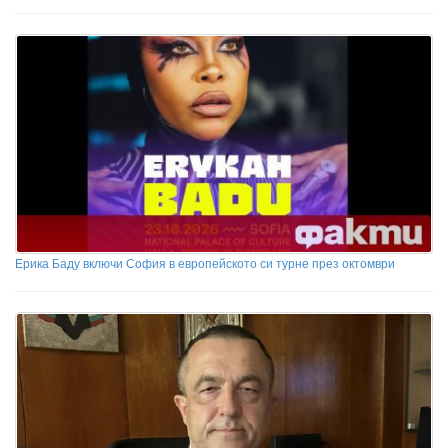
Ерика Баду включи София в европейското си турне през октомври