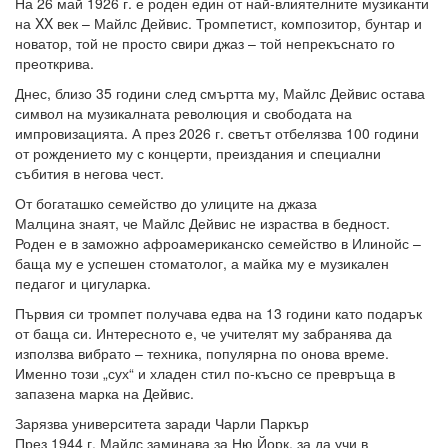
На 26 май 1926 г. е роден един от най-влиятелните музиканти
на XX век – Майлс Дейвис. Тромпетист, композитор, бунтар и
новатор, той не просто свири джаз – той непрекъснато го
преоткрива.
Днес, близо 35 години след смъртта му, Майлс Дейвис остава
символ на музикалната революция и свободата на
импровизацията. А през 2026 г. светът отбелязва 100 години
от рождението му с концерти, преиздания и специални
събития в негова чест.
От богаташко семейство до улиците на джаза
Малцина знаят, че Майлс Дейвис не израства в бедност.
Роден е в заможно афроамериканско семейство в Илинойс –
баща му е успешен стоматолог, а майка му е музикален
педагог и цигуларка.
Първия си тромпет получава едва на 13 години като подарък
от баща си. Интересното е, че учителят му забранява да
използва вибрато – техника, популярна по онова време.
Именно този „сух“ и хладен стил по-късно се превръща в
запазена марка на Дейвис.
Зарязва университета заради Чарли Паркър
През 1944 г. Майлс заминава за Ню Йорк, за да учи в