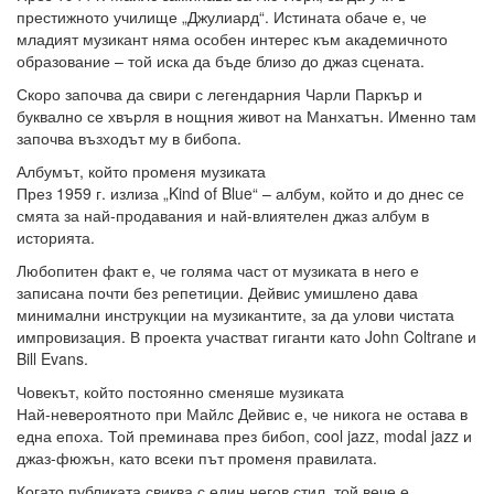
престижното училище „Джулиард“. Истината обаче е, че
младият музикант няма особен интерес към академичното
образование – той иска да бъде близо до джаз сцената.
Скоро започва да свири с легендарния Чарли Паркър и
буквално се хвърля в нощния живот на Манхатън. Именно там
започва възходът му в бибопа.
Албумът, който променя музиката
През 1959 г. излиза „Kind of Blue“ – албум, който и до днес се
смята за най-продавания и най-влиятелен джаз албум в
историята.
Любопитен факт е, че голяма част от музиката в него е
записана почти без репетиции. Дейвис умишлено дава
минимални инструкции на музикантите, за да улови чистата
импровизация. В проекта участват гиганти като John Coltrane и
Bill Evans.
Човекът, който постоянно сменяше музиката
Най-невероятното при Майлс Дейвис е, че никога не остава в
една епоха. Той преминава през бибоп, cool jazz, modal jazz и
джаз-фюжън, като всеки път променя правилата.
Когато публиката свиква с един негов стил, той вече е