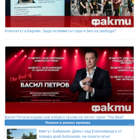
Атентатът в Берлин: Защо ислямистът още е бил на свобода?
Васил Петров издава нов албум и тръгва на лятно турне “The Best”
Новини в реално времеss
Кметът Байкушев: Димът над Благоевград е от
пожара край Бобошево, не палете огън!