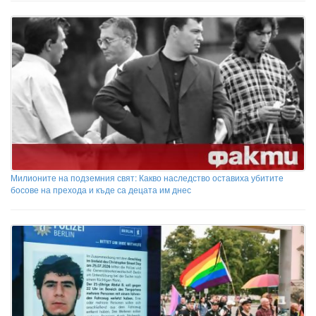
Милионите на подземния свят: Какво наследство оставиха убитите
босове на прехода и къде са децата им днес