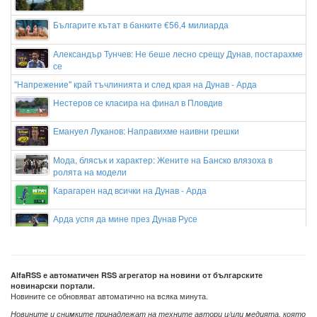
Българите кътат в банките €56,4 милиарда
Александър Тунчев: Не беше лесно срещу Дунав, постарахме
се
"Напрежение" край тъчлинията и след края на Дунав - Арда
Нестеров се класира на финал в Пловдив
Емануел Луканов: Направихме наивни грешки
Мода, блясък и характер: Жените на Банско влязоха в
ролята на модели
Карагарен над всички на Дунав - Арда
Арда успя да мине през Дунав Русе
Задържаха мъж за палежа на луксозния "Майбах" на Митьо
Очите в Слънчев бряг
AlfaRSS е автоматичен RSS агрегатор на новини от българските
новинарски портали.
Новините се обновяват автоматично на всяка минута.
Новините и снимките принадлежат на техните автори и/или медията, която