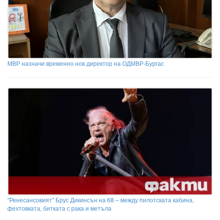
МВР назначи временно нов директор на ОДМВР-Бургас
"Ренесансовият" Брус Дикинсън на 68 – между пилотската кабина,
фехтовката, битката с рака и метъла