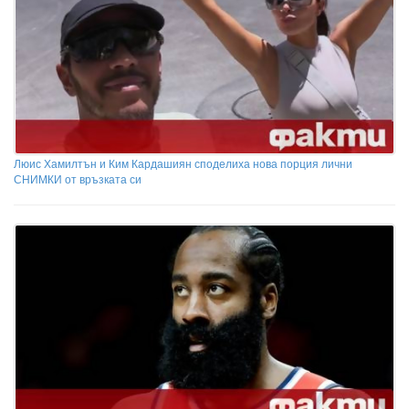
Люис Хамилтън и Ким Кардашиян споделиха нова порция лични
СНИМКИ от връзката си