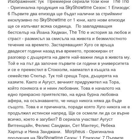
Изображения: тук Премиерни сериали този юни The Trio
- Оригинална продукция на SkyShowtime Сезон: 1 Епизоди:
6 Първите два епизода ще бъдат налични за стрийминг
ексклузивно по SkyShowtime от 1 юни, като нови епизоди
ще се излъчват всяка седмица. По завладяващия
бестселър на Йоана Хедман, The Trio е история за любов и
страст - размисъл за смисъла на живота и безмилостното
течение на времето. Застаряващият Хуго се връща
двадесет години назад във времето, провокиран от
разговор с дъщерята на двете най-важни лица в живота му.
Той е на път да започне първите си години в университета
и се е преместил в Стокхолм, наемател в къщата на
семейство Стилър. Тук той среща Тора, дъщерята на
хазяите. Както и Аугуст, вечният придружител на Тора,
който понякога е и неин любовник. Това е началото на
едно прекрасно приятелство, на една бурна любовна
афера, на осъзнаването, че нищо никога няма да бъде
същото. Това е и причината, поради която Хуго никога не е
продължил истински напред. Ще се осмели ли да си върне
всичко, което е загубил? В сериала участват Аугуст
Витгенщайн, Феликс Сандман, Сет Мантеус, Ребека
Харпър и Нина Занджани. Morpheus - Оригинална
продукция на SkyShowtime Сезон: 1 Епизоди: 7 Първите