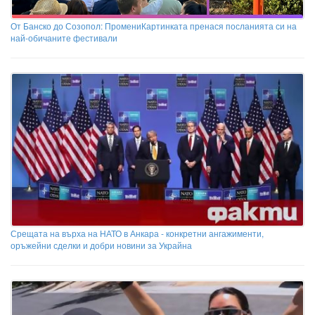
От Банско до Созопол: ПромениКартинката пренася посланията си на
най-обичаните фестивали
Срещата на върха на НАТО в Анкара - конкретни ангажименти,
оръжейни сделки и добри новини за Украйна