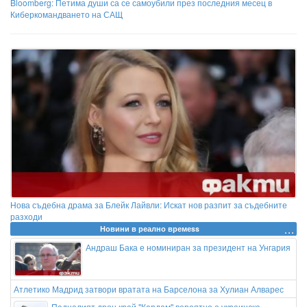
Bloomberg: Петима души са се самоубили през последния месец в
Киберкомандването на САЩ
Нова съдебна драма за Блейк Лайвли: Искат нов разпит за съдебните
разходи
Новини в реално времеss
Андраш Бака е номиниран за президент на Унгария
Атлетико Мадрид затвори вратата на Барселона за Хулиан Алварес
Падналият дрон край ''Кардам'' вероятно е украинска