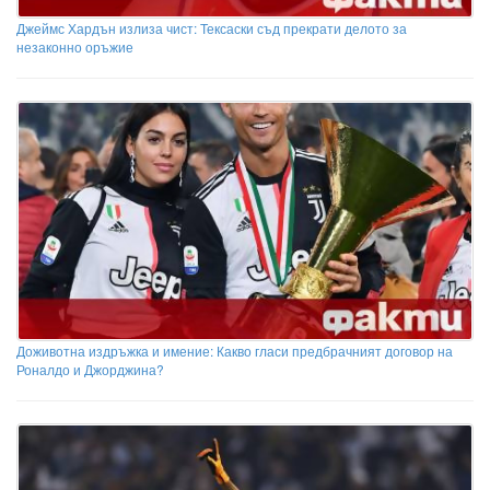
Джеймс Хардън излиза чист: Тексаски съд прекрати делото за
незаконно оръжие
Доживотна издръжка и имение: Какво гласи предбрачният договор на
Роналдо и Джорджина?