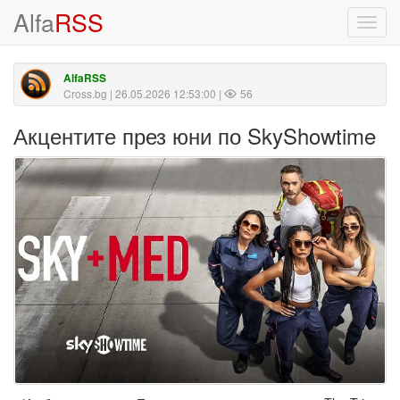
Alfa
RSS
Toggl
navig
AlfaRSS
Cross.bg
| 26.05.2026 12:53:00 |
56
Акцентите през юни по SkyShowtime