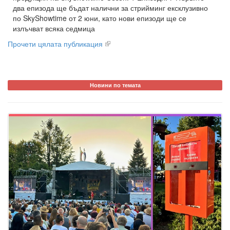
два епизода ще бъдат налични за стрийминг ексклузивно
по SkyShowtime от 2 юни, като нови епизоди ще се
излъчват всяка седмица
Прочети цялата публикация
Новини по темата