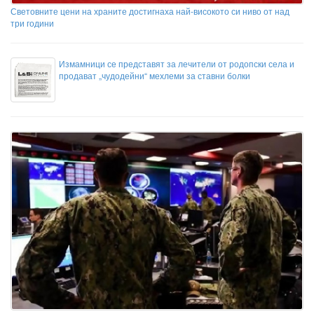
Световните цени на храните достигнаха най-високото си ниво от над
три години
Измамници се представят за лечители от родопски села и
продават „чудодейни“ мехлеми за ставни болки