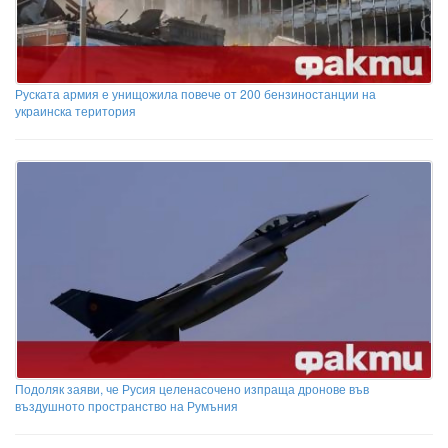
Руската армия е унищожила повече от 200 бензиностанции на
украинска територия
Подоляк заяви, че Русия целенасочено изпраща дронове във
въздушното пространство на Румъния