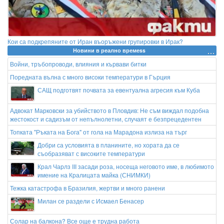
Кои са подкрепяните от Иран въоръжени групировки в Ирак?
Новини в реално времеss
Войни, тръбопроводи, влияния и кървави битки
Поредната вълна с много високи температури в Гърция
САЩ подготвят почвата за евентуална агресия към Куба
Адвокат Марковски за убийството в Пловдив: Не съм виждал подобна
жестокост и садизъм от непълнолетни, случаят е безпрецедентен
Топката "Ръката на Бога" от гола на Марадона излиза на търг
Добри са условията в планините, но хората да се
съобразяват с високите температури
Крал Чарлз III засади роза, носеща неговото име, в любимото
имение на Кралицата майка (СНИМКИ)
Тежка катастрофа в Бразилия, жертви и много ранени
Милан се раздели с Исмаел Бенасер
Солар на балкона? Все още е трудна работа