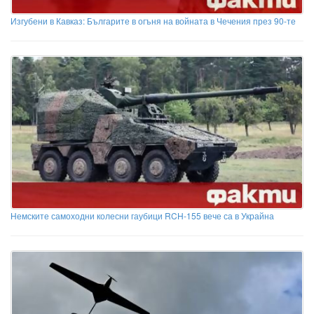
Изгубени в Кавказ: Българите в огъня на войната в Чечения през 90-те
Немските самоходни колесни гаубици RCH-155 вече са в Украйна