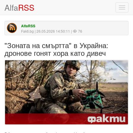
Alfa
RSS
Toggl
navig
AlfaRSS
Fakti.bg
| 26.05.2026 14:50:11 |
76
"Зоната на смъртта" в Украйна:
дронове гонят хора като дивеч