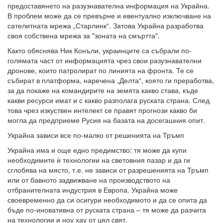
предоставянето на разузнавателна информация на Украйна.
В проблем може да се превърне и евентуално изключване на
сателитната мрежа „Старлинк“. Затова Украйна разработва
своя собствена мрежа за "зоната на смъртта".
Както обяснява Ник Конъли, украинците са събрали по-
голямата част от информацията чрез свои разузнавателни
дронове, които патролират по линията на фронта. Те се
събират в платформа, наречена „Делта“, която ги преработва,
за да покаже на командирите на земята какво става, къде
какви ресурси имат и с какво разполага руската страна. След
това чрез изкуствен интелект се правят прогнози какво би
могла да предприеме Русия на базата на досегашния опит.
Украйна зависи все по-малко от решенията на Тръмп
Украйна има и още едно предимство: тя може да купи
необходимите ѝ технологии на световния пазар и да ги
сглобява на място, т.е. не зависи от разрешенията на Тръмп
или от бавното задвижване на производството на
отбранителната индустрия в Европа. Украйна може
своевременно да си осигури необходимото и да се опита да
бъде по-иновативна от руската страна – тя може да разчита
на технологии и ноу хау от цял свят.