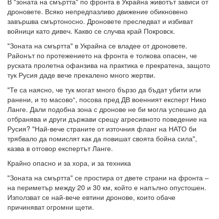
В "зоната на смъртта" по фронта в Украйна животът зависи от
дроновете. Всяко непредпазливо движение обикновено
завършва смъртоносно. Дроновете преследват и избиват
войници като дивеч. Какво се случва край Покровск.
"Зоната на смъртта" в Украйна се владее от дроновете.
Районът по протежението на фронта е толкова опасен, че
руската пролетна офанзива на практика е прекратена, защото
тук Русия даде вече прекалено много жертви.
"Те са наясно, че тук могат много бързо да бъдат убити или
ранени, и то масово“, посова пред ДВ военният експерт Нико
Ланге. Дали подобна зона с дронове не би могла успешно да
отбранява и други държави срещу агресивното поведение на
Русия? "Най-вече страните от източния фланг на НАТО би
трябвало да помислят как да повишат своята бойна сила",
казва в отговор експертът Ланге.
Крайно опасно и за хора, и за техника
"Зоната на смъртта" се простира от двете страни на фронта –
на периметър между 20 и 30 км, който е напълно опустошен.
Използват се най-вече евтини дронове, които обаче
причиняват огромни щети.