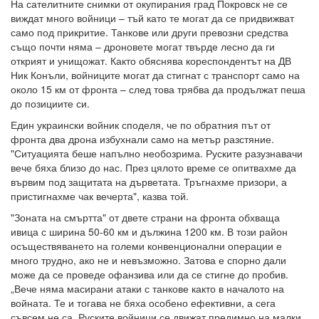
На сателитните снимки от окупирания град Покровск не се
виждат много войници – тъй като те могат да се придвижват
само под прикритие. Танкове или други превозни средства
също почти няма – дроновете могат твърде лесно да ги
открият и унищожат. Както обяснява кореспондентът на ДВ
Ник Конъли, войниците могат да стигнат с транспорт само на
около 15 км от фронта – след това трябва да продължат пеша
до позициите си.
Един украински войник споделя, че по обратния път от
фронта два дрона избухнали само на метър разстяние.
"Ситуацията беше напълно необозрима. Руските разузнавачи
вече бяха близо до нас. През цялото време се опитвахме да
вървим под защитата на дърветата. Тръгнахме призори, а
пристигнахме чак вечерта", казва той.
"Зоната на смъртта" от двете страни на фронта обхваща
ивица с ширина 50-60 км и дължина 1200 км. В този район
осъществяването на големи конвенционални операции е
много трудно, ако не и невъзможно. Затова е спорно дали
може да се проведе офанзива или да се стигне до пробив.
„Вече няма масирани атаки с танкове както в началото на
войната. Те и тогава не бяха особено ефективни, а сега
съвсем не са. Руските войници се движат предимно на малки