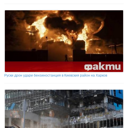
Руски дрон удари бензиностанция в Киевския район на Харков