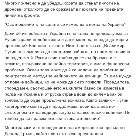
Много по-лесно е да убедиш хората да станат пилоти на
дронове, отколкото да се сражават в пехотата на предната
линия на фронта.
"Съотношението на силите се измества в полза на Украйна"
Дали обаче войната в Украйна вече става непредсказуема за
Русия заради подобни зони и дали може да доведе до мирни
преговори? Военният експерт Нико Ланге казва: „Владимир
Путин възнамерява да продължи войната, но променя начина
на воденето ѝ. Русия вече трябва да се съобразява и с
атаките, извършвани на нейна територия, а има и финансови
проблеми. Освен това може да ѝ се наложи да прибегне до
по-агресивни методи за набирането на войници. Тя има нужда
от повече войници, но не може да си го позволи. Поради това,
според мен, съотношението на силите бавно се измества в
полза на Украйна и от руска страна води до дилема как би
трябвало да бъде продължена войната. Както заявих – Путин
категорично смята да я продължава, дори да става по-
смъртоносна и да води до загубата на все повече войници. Не
трябва да си правим илюзии в това отношение“.
Много зависи и от поведението на американския президент
Доналд Тръмп, който един път вече преустанови