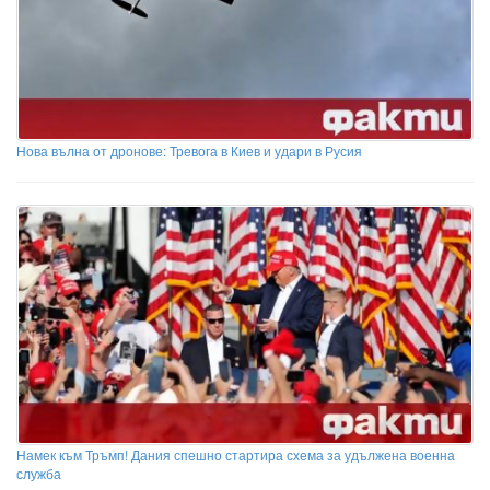
Нова вълна от дронове: Тревога в Киев и удари в Русия
Намек към Тръмп! Дания спешно стартира схема за удължена военна
служба