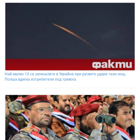
Най-малко 13 са загиналите в Украйна при руските удари тази нощ,
Полша вдигна изтребители под тревога