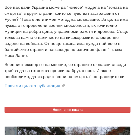
Все пак дали Украйна може да "изнесе" модела на "зоната на
смъртта" в други страни, които се чувстват застрашени от
Русия? "Това е легитимен метод на сплашване. За целта има
нужда от определени военни способности, включително
муниции на добра цена, управляеми ракети и дронове. Също
толкова важно е наличието на високоразвито електронно
водене на войната. От нещо такова има нужда най-вече в
балтийските страни и навсякъде по източния фланг", казва
Нико Ланге.
Военният експерт е на мнение, че страните с опасни съседи
трябва да са готови за прояви на бруталност. И ако е
необходимо, да изградят "зони на смъртта" по границите си.
Прочети цялата публикация
Новини по темата