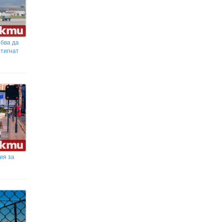
ябва да
стигнат
ия за