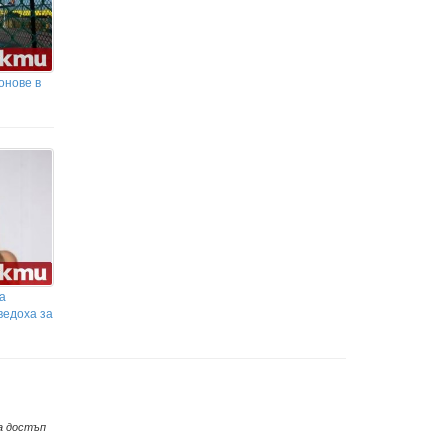
онове в
а
ведоха за
а достъп