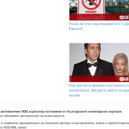
Русия ли стои зад инцидентите с др
Европа?
Най-кратките бракове в историята н
шоубизнеса: Звездите, които се раз
часове
е автоматичен RSS агрегатор на новини от българските новинарски портали.
се обновяват автоматично на всяка минута.
 и снимките принадлежат на техните автори и/или медията, която е предоставил
ез RSS/XML канал.