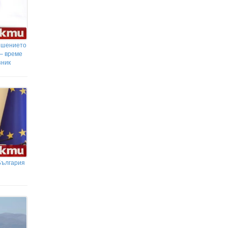
ешението
 – време
зник
България