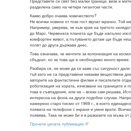
Представете си свят без малки граници, визи и митн
разделена само на четири гигантски части.
Какво добро очаква човечеството?
Не всички новини от този гост звучат мрачно. Той и
Например, уверява, че към края на третото хилядо
до Марс. Червената планета ще бъде напълно изсл
комфортен живот, а пътуването дотам ще бъде нещ
полет до друга държава днес.
Това означава, че мечтите за колонизация на космо
сбъднат, но за това ще е необходимо много време.
Разбира се, не може да се каже със сигурност дали
тъй като не са представени никакви веществени док
авторите на фантастични филми и писателите отда
роботизация на хората, изчезване на границите и п
това е съвпадение, или не – всеки сам решава. Ист
интересна на фона на други подобни случаи. Напри
намерено старо писмо от 1969 г., в което единаде
появата на телефони с екрани и умни врати. Всичко
появява. Така че може би и в разказите на мъжа от 
Прочети цялата публикация