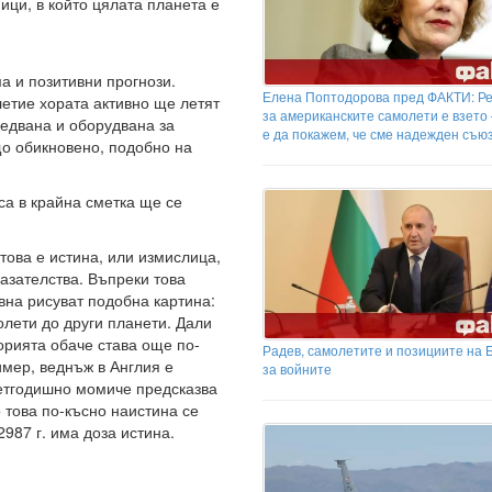
ици, в който цялата планета е
ма и позитивни прогнози.
Елена Поптодорова пред ФАКТИ: Р
летие хората активно ще летят
за американските самолети е взето
едвана и оборудвана за
е да покажем, че сме надежден съю
о обикновено, подобно на
са в крайна сметка ще се
 това е истина, или измислица,
азателства. Въпреки това
вна рисуват подобна картина:
олети до други планети. Дали
орията обаче става още по-
Радев, самолетите и позициите на 
мер, веднъж в Англия е
за войните
сетгодишно момиче предсказва
 това по-късно наистина се
2987 г. има доза истина.