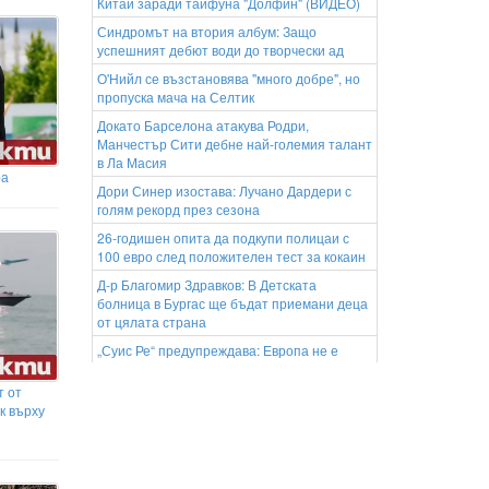
Китай заради тайфуна "Долфин" (ВИДЕО)
Синдромът на втория албум: Защо
успешният дебют води до творчески ад
О'Нийл се възстановява "много добре", но
пропуска мача на Селтик
Докато Барселона атакува Родри,
Манчестър Сити дебне най-големия талант
в Ла Масия
ра
Дори Синер изостава: Лучано Дардери с
голям рекорд през сезона
26-годишен опита да подкупи полицаи с
100 евро след положителен тест за кокаин
Д-р Благомир Здравков: В Детската
болница в Бургас ще бъдат приемани деца
от цялата страна
„Суис Ре“ предупреждава: Европа не е
подготвена за смъртоносните горещини
т от
Пожар в центъра на Монтана: Гори
к върху
сградата на бивше училище
Китай евакуира над 1 милион
души заради тайфун