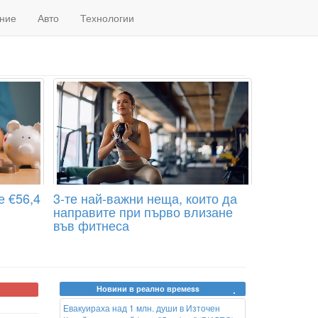
ние
Авто
Технологии
е €56,4
3-те най-важни неща, които да
направите при първо влизане
във фитнеса
Новини в реално времеss
Евакуираха над 1 млн. души в Източен