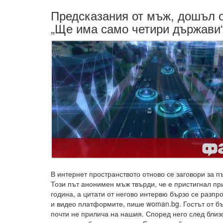
Предсказания от мъж, дошъл о
„Ще има само четири държави
В интернет пространството отново се заговори за 
Този път анонимен мъж твърди, че е пристигнал пр
година, а цитати от негово интервю бързо се разп
и видео платформите, пише woman.bg. Гостът от бъ
почти не прилича на нашия. Според него след близ