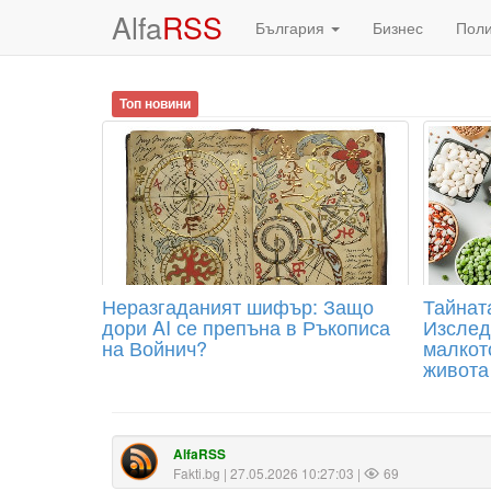
Alfa
RSS
България
Бизнес
Пол
Топ новини
Неразгаданият шифър: Защо
Тайнат
дори AI се препъна в Ръкописа
Изслед
на Войнич?
малкот
живота
AlfaRSS
Fakti.bg
| 27.05.2026 10:27:03 |
69