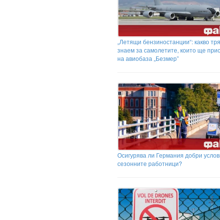
„Летящи бензиностанции“: какво тр
знаем за самолетите, които ще при
на авиобаза „Безмер”
Осигурява ли Германия добри услов
сезонните работници?