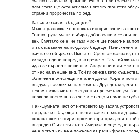
очакват глобални промени. Една от най-големите но
планетата ще останат само няколко гигантски обед
странни пророчества по ред.
Как се е озовал в бъдещето?
Мъжът разказва, че неговата история започва още в
Тогава група учени събира доброволци и се опитва
век. Смятало се е, че тази мисия ще помогне за по
и за създаване на по-добро бъдеще. Изчисленията 
всичко се объркало. Вместо в Средновековието, пъ
хиляда години напред във времето. Там той живял и
чудо се върнал в наши дни. Според него жителите н
от нас на външен вид. Той ги описва като същества
облечени в блестящи метални дрехи. Хората почти 
въздуха, носейки се над земята. Друг детайл, койт
техният изключително студен и пресметлив ум. Гост
наоколо постоянно са заети с нещо и почти не губя
Най-шумната част от интервюто му засяга устройств
твърди, че в бъдещето почти всички познати държа
останат само четири огромни територии, които той
възроден Съветски съюз, Америка и още една държа
не е могъл или не е пожелал да разшифрова после