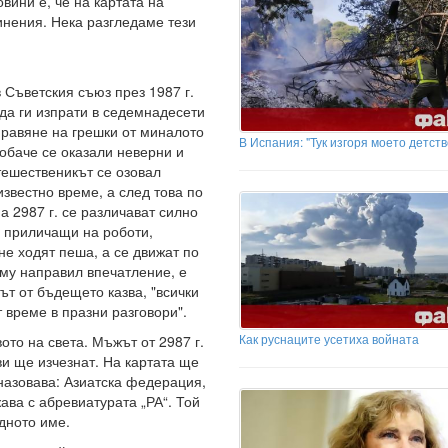
вини е, че на картата на
инения. Нека разгледаме тези
 Съветския съюз през 1987 г.
 да ги изпрати в седемнадесети
правяне на грешки от миналото
В Испания: "Тук изгоря моето детств
обаче се оказали неверни и
тешественикът се озовал
звестно време, а след това по
а 2987 г. се различават силно
, приличащи на роботи,
не ходят пеша, а се движат по
о му направил впечатление, е
ът от бъдещето казва, "всички
т време в празни разговори".
Как руснаците усетиха войната
ото на света. Мъжът от 2987 г.
ви ще изчезнат. На картата ще
 назовава: Азиатска федерация,
ва с абревиатурата „РА“. Той
дното име.