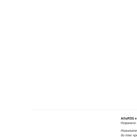
AlfaRSS 
Новините 
Новините
до тях чр