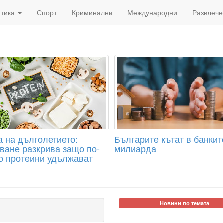
итика
Спорт
Криминални
Международни
Развлече
а на дълголетието:
Българите кътат в банкит
ване разкрива защо по-
милиарда
о протеини удължават
Новини по темата