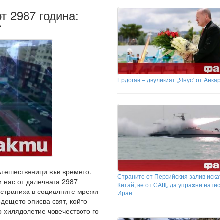
т 2987 година:
“
Ердоган – двуликият „Янус“ от Анка
пътешественици във времето.
Страните от Персийския залив иска
и нас от далечната 2987
Китай, не от САЩ, да упражни натис
ространиха в социалните мрежи
Иран
дещето описва свят, който
о хилядолетие човечеството го