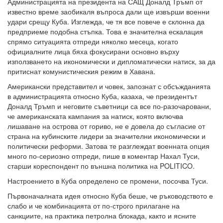
Администрацията на президента на САЩ Доналд Тръмп от
известно време заобикаля въпроса дали ще извърши военни
удари срещу Куба. Изглежда, че тя все повече е склонна да
предприеме подобна стъпка. Това е значителна ескалация
спрямо ситуацията отпреди няколко месеца, когато
официалните лица бяха фокусирани основно върху
използването на икономически и дипломатически натиск, за да
притиснат комунистическия режим в Хавана.
Американски представител и човек, запознат с обсъжданията
в администрацията относно Куба, казаха, че президентът
Доналд Тръмп и неговите съветници са все по-разочаровани,
че американската кампания за натиск, която включва
лишаване на острова от гориво, не е довела до съгласие от
страна на кубинските лидери за значителни икономически и
политически реформи. Затова те разглеждат военната опция
много по-сериозно отпреди, пише в коментар Нахал Туси,
старши кореспондент по външна политика на POLITICO.
Настроението в Куба определено се промени, посочва Туси.
Първоначалната идея относно Куба беше, че ръководството е
слабо и че комбинацията от по-строго прилагане на
санкциите, на практика петролна блокада, както и ясните