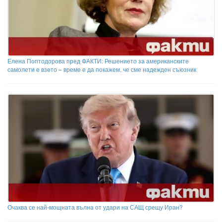
Елена Поптодорова пред ФАКТИ: Решението за американските
самолети е взето – време е да покажем, че сме надежден съюзник
Очаква се най-мощната вълна от удари на САЩ срещу Иран?