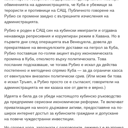
обвиненията на администрацията, че Куба е убежище за
терористи и противници на САЩ. Публичното говорене на
Рубио се промени заедно с вътрешните изчисления на
администрацията.
Рубио е роден в САЩ син на кубински имигранти и отдавна
ненавижда репресивния и корумпиран режим в Хавана. Но в
първите дни след операцията във Венецуела, довела до
прекратяване на венецуелските доставки на петрол за Куба,
Рубио поставяше по-голям акцент върху икономическата
промяна в Куба, отколкото върху политическата. Това
послание подсказваше, че тогава Рубио е искал да действа
постепенно и методично спрямо Куба — за да ограничи хаоса
от евентуален внезапен политически срив. (Или може би това
е искал Тръмп, а Рубио просто се е съгласил; говорители на
администрацията не ми казаха кое от двете е вярно.)
Идеята е била да се убеди настоящото кубинско ръководство
да предприеме сериозни икономически реформи. Те включват
приватизация на много държавни активи, предоставяне на по-
широк интернет достъп за кубинските граждани и допускане
на повече чуждестранни инвестиции.
Но според хора, запознати с разговорите, режимът е възприел