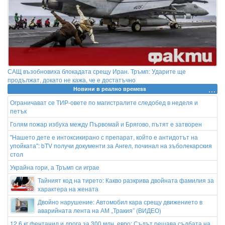
САЩ възобновиха блокадата срещу Иран. Тръмп: Ударите ще
продължат, докато не кажа, че е достатъчно
Новини в реално времеss
Ограничават се ТИР-овете по магистралите следобед в неделя и
петък
Голям пожар избуха между Първомай и Брягово, пътят е затворен
"Нашето дете е интоксикирано с препарат, който е антидотът на
упойката": bTV получи документи за Ангел, починал на зъболекарския
стол
Украйна гори, а Тръмп си играе
Тайният код на тирето: Какво разкрива двойната фамилия за
характера на жената
Двойно нарушение: Автомобил кара срещу движението в
аварийната лента на АМ „Тракия” (ВИДЕО)
12,6 кг фентанил и дрога за 300 млн. евро: Съдът решава съдбата на