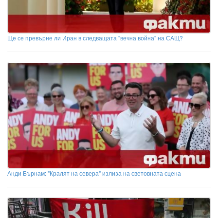
Ще се превърне ли Иран в следващата "вечна война" на САЩ?
Анди Бърнам: "Кралят на севера" излиза на световната сцена