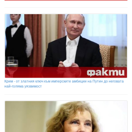
Крим - от златния ключ към имперските амбиции на Путин до неговата
най-голяма уязвимост