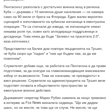
Пентагонът разполага с достатъчно военна мощ в региона.
Куба — държава с 10 милиона души население — се намира
само на 90 мили от брега на Флорида. Един малко вероятен
сценарий е използването на кубински изгнаници в евентуална
операция. "Те са стигнали до извода, че изгнаниците нямат
никаква роля тук, освен като аплодиращи поддръжници и
досадници. Това няма да бъде "Заливът на прасетата 2.0",
каза източникът.
Представител на Белия дом повтори твърденията на Тръмп,
че Куба скоро ще "падне" и "ние ще бъдем там, за да им
помогнем".
Служителят добави още, че работата на Пентагона е да прави
подготовки, за да осигури на главнокомандващия максимален
избор от възможности. Това не означава, че президентът е
взел решение. Служители на администрацията на Тръмп вече
подготвят почвата в общественото пространство за
евентуални военни действия.
Държавният секретар Марко Рубио намекна за нещо тревожно
в интервю за Fox News миналата седмица. "Ще им дадем
шанс, но не мисля, че това ще се случи. Не мисля, че ще