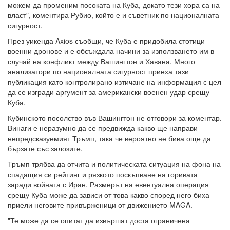
можем да променим посоката на Куба, докато тези хора са на
власт", коментира Рубио, който е и съветник по националната
сигурност.
През уикенда Axios съобщи, че Куба е придобила стотици
военни дронове и е обсъждала начини за използването им в
случай на конфликт между Вашингтон и Хавана. Много
анализатори по националната сигурност приеха тази
публикация като контролирано изтичане на информация с цел
да се изгради аргумент за американски военен удар срещу
Куба.
Кубинското посолство във Вашингтон не отговори за коментар.
Винаги е неразумно да се предвижда какво ще направи
непредсказуемият Тръмп, така че вероятно не бива още да
бързате със залозите.
Тръмп трябва да отчита и политическата ситуация на фона на
спадащия си рейтинг и рязкото поскъпване на горивата
заради войната с Иран. Размерът на евентуална операция
срещу Куба може да зависи от това какво според него биха
приели неговите привърженици от движението MAGA.
"Те може да се опитат да извършат доста ограничена