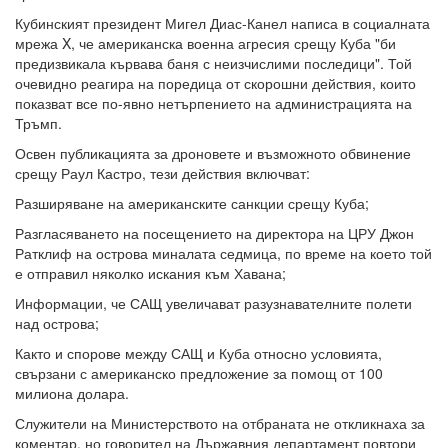
Кубинският президент Мигел Диас-Канел написа в социалната
мрежа X, че американска военна агресия срещу Куба "би
предизвикала кървава баня с неизчислими последици". Той
очевидно реагира на поредица от скорошни действия, които
показват все по-явно нетърпението на администрацията на
Тръмп.
Освен публикацията за дроновете и възможното обвинение
срещу Раул Кастро, тези действия включват:
Разширяване на американските санкции срещу Куба;
Разгласяването на посещението на директора на ЦРУ Джон
Ратклиф на острова миналата седмица, по време на което той
е отправил няколко искания към Хавана;
Информации, че САЩ увеличават разузнавателните полети
над острова;
Както и спорове между САЩ и Куба относно условията,
свързани с американско предложение за помощ от 100
милиона долара.
Служители на Министерството на отбраната не откликнаха за
коментар, но говорител на Държавния департамент повтори