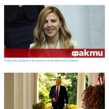
Тънка или дебела е външната политика на България