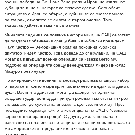
военни победи на САЩ във Венецуела и Иран ще изплашат
кубинците и ще ги накарат да сключат сделка. Сега обаче
ситуацията с Иран се обърка, а кубинците се оказват много
по-твърди, отколкото се смяташе първоначално. Така
военните действия вече са на масата.
Миналата седмица се появиха информации, че САЩ се готвят
да повдигнат обвинения срещу бившия кубински президент
Раул Кастро — 94-годишния брат на покойния кубински
диктатор Фидел Кастро. Това доведе до спекулации, че САЩ
могат да извършат военна операция за извеждането му,
подобно на операцията срещу венецуелския лидер Николас
Мадуро през януари.
Но американските военни плановици разглеждат широк набор
от варианти, които надхвърлят залавянето на един или двама
души. Военните действия могат да варират от единичен
въздушен удар, целящ да принуди режима към отстъпки чрез
сплашване, до сухопътна инвазия с цел свалянето му. През
последните седмици Южното командване на САЩ е "свикало
серия от планиращи срещи". С други думи, започнало е
изготвяне на планове за потенциални военни действия, казаха
ми американският представител и човекът, запознат с
разговорите.