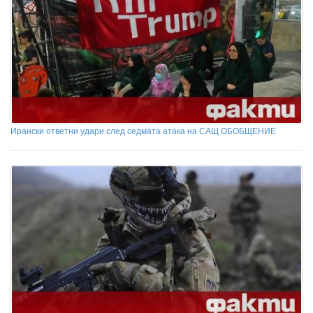
Ирански ответни удари след седмата атака на САЩ ОБОБЩЕНИЕ