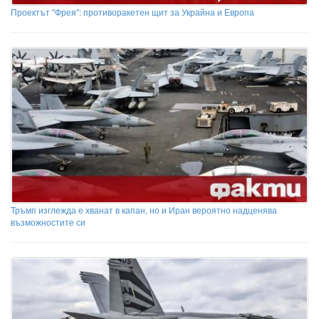
Проектът "Фрея": противоракетен щит за Украйна и Европа
Тръмп изглежда е хванат в капан, но и Иран вероятно надценява
възможностите си