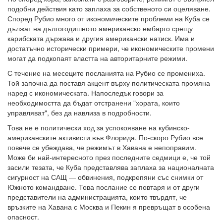
подобни действия като заплаха за собственото си оцеляване.
Според Рубио много от икономическите проблеми на Куба се
дължат на дългогодишното американско ембарго срещу
карибската държава и другия американски натиск. Има и
достатъчно исторически примери, че икономическите промени
могат да подкопаят властта на авторитарните режими.
С течение на месеците посланията на Рубио се промениха.
Той започна да поставя акцент върху политическата промяна
наред с икономическата. Напоследък говори за
необходимостта да бъдат отстранени "хората, които
управляват", без да навлиза в подробности.
Това не е политически ход за успокояване на кубинско-
американските активисти във Флорида. По-скоро Рубио все
повече се убеждава, че режимът в Хавана е непоправим.
Може би най-интересното през последните седмици е, че той
засили тезата, че Куба представлява заплаха за националната
сигурност на САЩ — обвинения, подкрепяни със снимки от
Южното командване. Това послание се повтаря и от други
представители на администрацията, които твърдят, че
връзките на Хавана с Москва и Пекин я превръщат в особена
опасност.