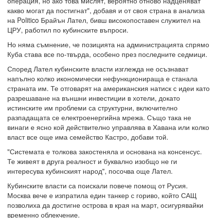
операция, но ако това мислят, вероятно отново надценяват
какво могат да постигнат", добавя и от своя страна в анализа
на Politico Брайън Лател, бивш високопоставен служител на
ЦРУ, работил по кубинските въпроси.
Но няма съмнение, че позицията на администрацията спрямо
Куба става все по-твърда, особено през последните седмици.
Според Лател кубинските власти изглежда не осъзнават
напълно колко икономически нефункционираща е станала
страната им. Те отговарят на американския натиск с идеи като
разрешаване на външни инвестиции в хотели, докато
истинските им проблеми са структурни, включително
разпадащата се електроенергийна мрежа. Също така не
винаги е ясно кой действително управлява в Хавана или колко
власт все още има семейство Кастро, добави той.
"Системата е толкова закостеняла и основана на консенсус.
Те живеят в друга реалност и буквално изобщо не ги
интересува кубинският народ", посочва още Лател.
Кубинските власти са поискали повече помощ от Русия.
Москва вече е изпратила един танкер с гориво, който САЩ
позволиха да достигне острова в края на март, осигурявайки
временно облекчение.