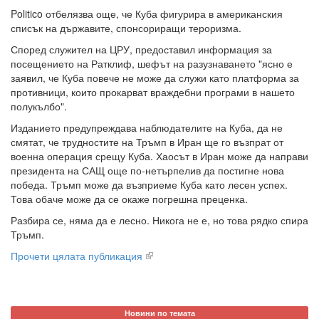
Politico отбелязва още, че Куба фигурира в американския
списък на държавите, спонсориращи тероризма.
Според служител на ЦРУ, предоставил информация за
посещението на Ратклиф, шефът на разузнаването "ясно е
заявил, че Куба повече не може да служи като платформа за
противници, които прокарват враждебни програми в нашето
полукълбо".
Изданието предупреждава наблюдателите на Куба, да не
смятат, че трудностите на Тръмп в Иран ще го възпрат от
военна операция срещу Куба. Хаосът в Иран може да направи
президента на САЩ още по-нетърпелив да постигне нова
победа. Тръмп може да възприеме Куба като лесен успех.
Това обаче може да се окаже погрешна преценка.
Разбира се, няма да е лесно. Никога не е, но това рядко спира
Тръмп.
Прочети цялата публикация
Новини по темата