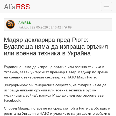
Alfa
RSS
Toggl
navig
AlfaRSS
Fakti.bg
| 29.05.2026 03:10:42 |
89
Мадяр декларира пред Рюте:
Будапеща няма да изпраща оръжия
или военна техника в Украйна
Будапеща няма да изпраща оръжия или военна техника в
Украйна, заяви унгарският премиер Петер Маджар по време
на среща с генералния секретар на НАТО Марк Рюте.
„Информирах г-н генералния секретар, че Унгария няма да
изпраща никакви оръжия или военна техника в руско-
украинската война“, написа Мадяар след разговорите във
Facebook.
Според Мадяр, по време на срещата той и Рюте са обсъдили
ролята на Унгария в НАТО и участието на унгарските войски в