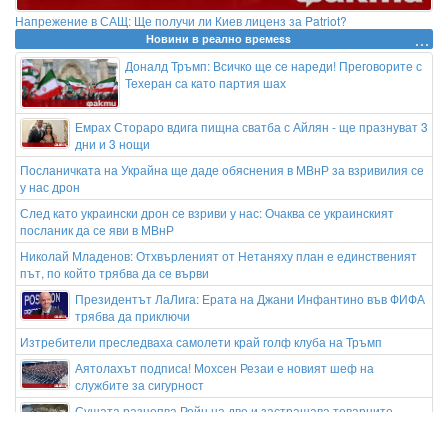
Напрежение в САЩ: Ще получи ли Киев лиценз за Patriot?
Новини в реално времеss
Доналд Тръмп: Всичко ще се нареди! Преговорите с
Техеран са като партия шах
Емрах Стораро вдига пищна сватба с Айлян - ще празнуват 3
дни и 3 нощи
Посланичката на Украйна ще даде обяснения в МВнР за взривилия се
у нас дрон
След като украински дрон се взриви у нас: Очаква се украинският
посланик да се яви в МВнР
Николай Младенов: Отхвърленият от Нетаняху план е единственият
път, по който трябва да се върви
Президентът ЛаЛига: Ерата на Джани Инфантино във ФИФА
трябва да приключи
Изтребители преследваха самолети край голф клуба на Тръмп
Аятолахът подписа! Мохсен Резаи е новият шеф на
службите за сигурност
Сушата разцепва Рейн на две и застрашава товарните
превози по реката