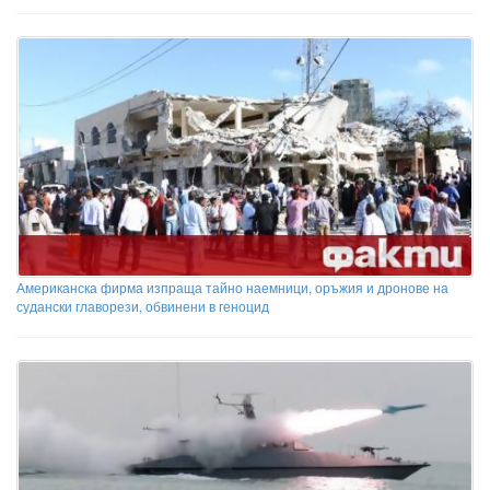
Американска фирма изпраща тайно наемници, оръжия и дронове на
судански главорези, обвинени в геноцид