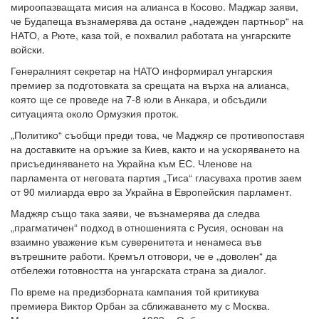
мироопазващата мисия на алианса в Косово. Маджар заяви,
че Будапеща възнамерява да остане „надежден партньор“ на
НАТО, а Рюте, каза той, е похвалил работата на унгарските
войски.
Генералният секретар на НАТО информирал унгарския
премиер за подготовката за срещата на върха на алианса,
която ще се проведе на 7-8 юли в Анкара, и обсъдили
ситуацията около Ормузкия проток.
„Политико“ съобщи преди това, че Маджяр се противопоставя
на доставките на оръжие за Киев, както и на ускоряването на
присъединяването на Украйна към ЕС. Членове на
парламента от неговата партия „Тиса“ гласуваха против заем
от 90 милиарда евро за Украйна в Европейския парламент.
Маджяр също така заяви, че възнамерява да следва
„прагматичен“ подход в отношенията с Русия, основан на
взаимно уважение към суверенитета и ненамеса във
вътрешните работи. Кремъл отговори, че е „доволен“ да
отбележи готовността на унгарската страна за диалог.
По време на предизборната кампания той критикува
премиера Виктор Орбан за сближаването му с Москва.