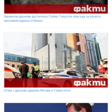
Украински дронове достигнаха Сибир: Смъртна присъда за руската
противовъздушна отбрана
Атаки с дронове удариха Москва и Севастопол