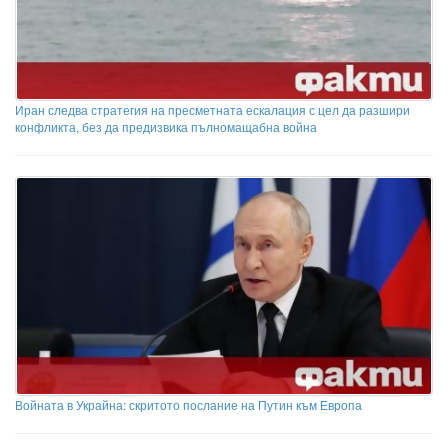
Иран следва стратегия на пресметната ескалация с цел да разшири
конфликта, без да предизвика пълномащабна война
Войната в Украйна: скритото послание на Путин към Европа