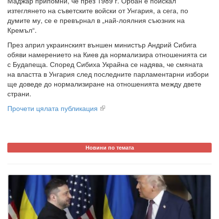
Маджар припомни, че през 1989 г. Орбан е поискал
изтеглянето на съветските войски от Унгария, а сега, по
думите му, се е превърнал в „най-лоялния съюзник на
Кремъл“.
През април украинският външен министър Андрий Сибига
обяви намерението на Киев да нормализира отношенията си
с Будапеща. Според Сибиха Украйна се надява, че смяната
на властта в Унгария след последните парламентарни избори
ще доведе до нормализиране на отношенията между двете
страни.
Прочети цялата публикация
Новини по темата