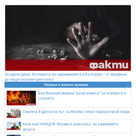
Осъдени души: Историята на наркоманията в България – от морфина
до смъртоносния фентанил
Новини в реално времеss
Във Франция видяха "руска намеса" за пожарите в
страната
Свалиха 8 дрона на път за Москва, някои паднаха край града
Киев към УНИЦЕФ: Москва е агресорът, не равнявайте
децата