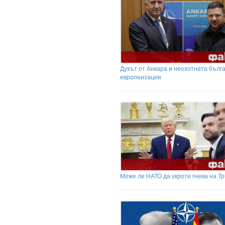
Духът от Анкара и неохотната бълг
европеизация
Може ли НАТО да укроти гнева на Т