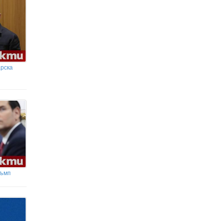
арска
ръмп