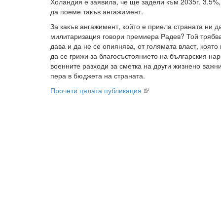
Холандия е заявила, че ще задели към 2035г. 3.5%
да поеме такъв ангажимент.
За какъв ангажимент, който е приела страната ни д
милитаризация говори премиера Радев? Той трябв
дава и да не се опиянява, от голямата власт, която
да се грижи за благосъстоянието на българския нар
военните разходи за сметка на други жизнено важн
пера в бюджета на страната.
Прочети цялата публикация