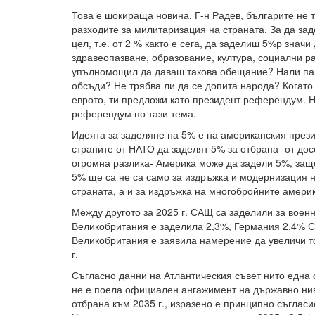
Това е шокираща новина. Г-н Радев, българите не т
разходите за милитаризация на страната. За да за
цел, т.е. от 2 % както е сега, да заделиш 5%р значи
здравеопазване, образование, култура, социални ра
упълномощил да даваш такова обещание? Нали пар
обсъди? Не трябва ли да се допита народа? Когато
еврото, ти предложи като президент референдум. Н
референдум по тази тема.
Идеята за заделяне на 5% е на американския прези
страните от НАТО да заделят 5% за отбрана- от до
огромна разлика- Америка може да задели 5%, защо
5% ще са не са само за издръжка и модернизация 
страната, а и за издръжка на многобройните америк
Между другото за 2025 г. САЩ са заделили за воен
Великобритания е заделила 2,3%, Германия 2,4% 
Великобритания е заявила намерение да увеличи т
г.
Съгласно данни на Атлантическия съвет нито една 
не е поела официален ангажимент на държавно нив
отбрана към 2035 г., изразено е принципно съгласи