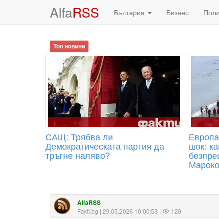
Alfa
RSS
България
Бизнес
Пол
Топ новини
САЩ: Трябва ли
Европа
Демократическата партия да
шок: ка
тръгне наляво?
безпре
Мароко
AlfaRSS
Fakti.bg
| 29.05.2026 10:00:53 |
120