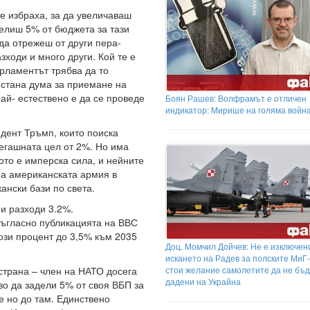
е избраха, за да увеличаваш
делиш 5% от бюджета за тази
 да отрежеш от други пера-
зходи и много други. Кой те е
ламентът трябва да то
 стана дума за приемане на
ай- естествено е да се проведе
Боян Рашев: Волфрамът е отличен
индикатор: Мирише на голяма война
дент Тръмп, които поиска
сегашната цел от 2%. Но има
то е имперска сила, и нейните
на американската армия в
ански бази по света.
ни разходи 3.2%.
Съгласно публикацията на ВВС
ози процент до 3,5% към 2035
Доц. Момчил Дойчев: Не е изключен
искането на Радев за полските МиГ
стои желание самолетите да не бъ
страна – член на НАТО досега
дадени на Украйна
о да задели 5% от своя ВБП за
е но до там. Единствено