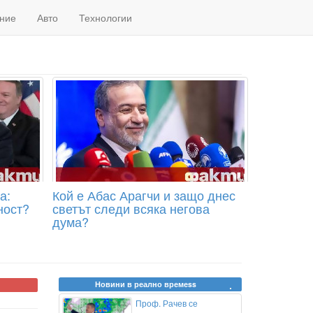
ние
Авто
Технологии
а:
Кой е Абас Арагчи и защо днес
ност?
светът следи всяка негова
дума?
Новини в реално времеss
Проф. Рачев се