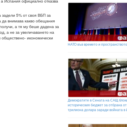
, а Испания официално отказва
а задели 5% от своя ВБП за
а да внимава какво обещания
 получи, а тя му беше дадена за
од, а не за увеличаването на
и обществено- икономически
НАТО във времето и пространствот
Демократите в Сената на САЩ блок
историческия бюджет за отбрана от
трилиона долара заради войната в