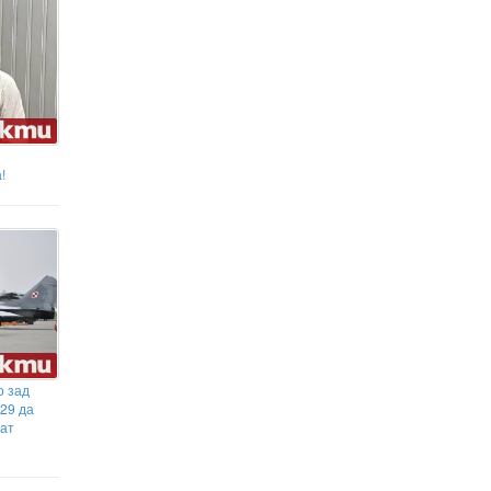
делото за безопасността на
децата
Огромно количество марихуана е
открито при спецакция на
полицията в Старозагорско
!
о зад
-29 да
дат