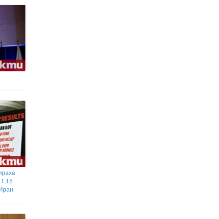
о
ираха
 1,15
 Иран