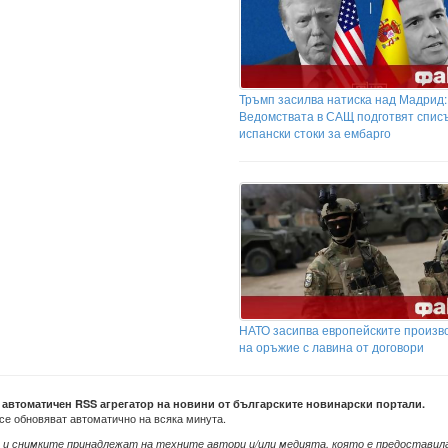
Тръмп засилва натиска над Мадрид:
Ведомствата в САЩ подготвят списъ
испански стоки за ембарго
НАТО засипва европейските произв
на оръжие с лавина от договори
е автоматичен RSS агрегатор на новини от българските новинарски портали.
се обновяват автоматично на всяка минута.
 и снимките принадлежат на техните автори и/или медията, която е предоставил