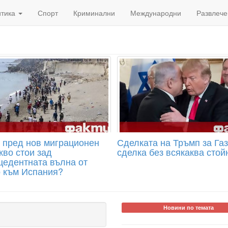
итика
Спорт
Криминални
Международни
Развлече
 пред нов миграционен
Сделката на Тръмп за Газ
кво стои зад
сделка без всякаква стой
цедентната вълна от
 към Испания?
Новини по темата