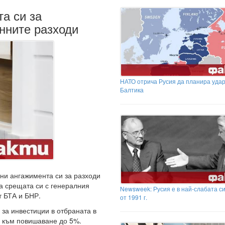
а си за
нните разходи
НАТО отрича Русия да планира уда
Балтика
ни ангажимента си за разходи
на срещата си с генералния
Newsweek: Русия е в най-слабата с
т БТА и БНР.
от 1991 г.
 за инвестиции в отбраната в
и към повишаване до 5%.