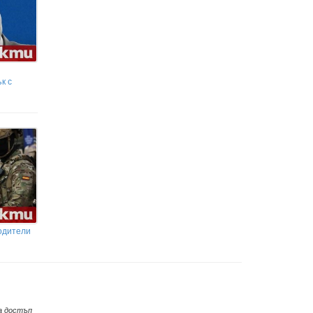
к с
одители
а достъп