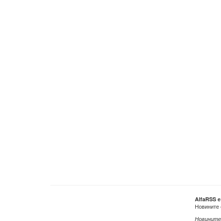
AlfaRSS 
Новините 
Новините