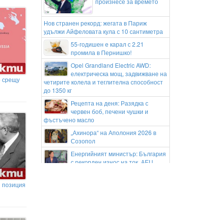
произнесе за времето
Нов странен рекорд: жегата в Париж
удължи Айфеловата кула с 10 сантиметра
55-годишен е карал с 2.21
промила в Пернишко!
Opel Grandland Electric AWD:
електрическа мощ, задвижване на
р срещу
четирите колела и теглителна способност
до 1350 кг
Рецепта на деня: Разядка с
червен боб, печени чушки и
фъстъчено масло
„Ахинора“ на Аполония 2026 в
Созопол
Енергийният министър: България
с рекорден износ на ток, АЕЦ
"Козлодуй" работи нормално въпреки
ниския Дунав
и позиция
ДБ настоява за създаването на
агенция за кибер сигурност
Meta с нова глоба от 567 млн.$ по