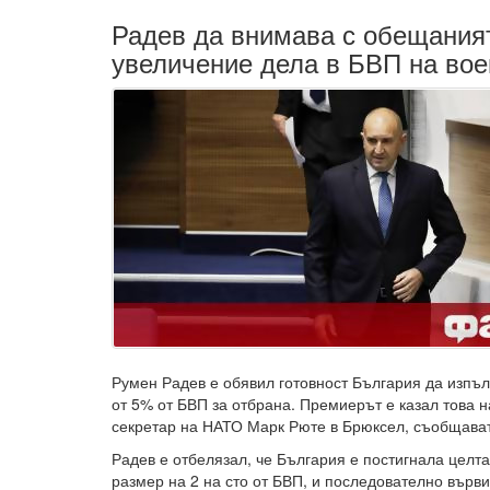
Радев да внимава с обещаният
увеличение дела в БВП на вое
Румен Радев е обявил готовност България да изпъл
от 5% от БВП за отбрана. Премиерът е казал това 
секретар на НАТО Марк Рюте в Брюксел, съобщава
Радев е отбелязал, че България е постигнала целта
размер на 2 на сто от БВП, и последователно върв