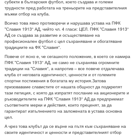
субекти в българския футбол, което създава и големи
трудности пред работата на треньорите на представителния
мъжки отбор на клуба.
Всичко това явно противоречи и нарушава устава на ПФК
"Славия 1913“ АД, чийто чл. 4 гласи: ЦЕЛ. ПФК "Славия 1913“
АД се създава за развитие и осъществяване на
професионален футбол с цел съхраняване и обогатяване
традициите на ФК "Славия“.
Повече от ясно е, че сегашното положение, в което се намира
ПФК "Славия 1913“ АД, не само не съхранява огромните
традиции на "Славия“, а напротив – все повече отдалечава
клуба от неговата идентичност, ценности и от големите
спортни постижения в богатата му история.Затова
призоваваме славистите от нашата общност да подкрепят
тази петиция, с която да изпратят послание на акционерите и
ръководителите на ПФК "Славия 1913“ АД да предприемат
съответните мерки и действия, които преценят, за да
гарантират изпълнението на заложената в устава основна
цел.
А чрез това клубът да се върне на пътя към съхраняване на
своите идентичност и ценности и представителният отбор