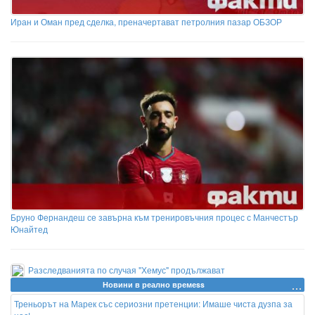
Иран и Оман пред сделка, преначертават петролния пазар ОБЗОР
Бруно Фернандеш се завърна към тренировъчния процес с Манчестър
Юнайтед
Разследванията по случая "Хемус" продължават
Новини в реално времеss
Треньорът на Марек със сериозни претенции: Имаше чиста дузпа за