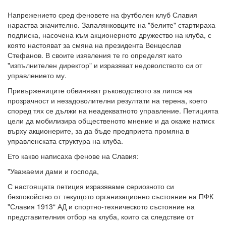
Напрежението сред феновете на футболен клуб Славия
нараства значително. Запалянковците на "белите" стартираха
подписка, насочена към акционерното дружество на клуба, с
която настояват за смяна на президента Венцеслав
Стефанов. В своите изявления те го определят като
"изпълнителен директор" и изразяват недоволството си от
управлението му.
Привържениците обвиняват ръководството за липса на
прозрачност и незадоволителни резултати на терена, което
според тях се дължи на неадекватното управление. Петицията
цели да мобилизира общественото мнение и да окаже натиск
върху акционерите, за да бъде предприета промяна в
управленската структура на клуба.
Ето какво написаха фенове на Славия:
"Уважаеми дами и господа,
С настоящата петиция изразяваме сериозното си
безпокойство от текущото организационно състояние на ПФК
"Славия 1913“ АД и спортно-техническото състояние на
представителния отбор на клуба, които са следствие от