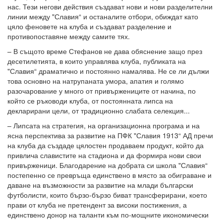
нас. Тези негови действия създават нови и нови разделителни
линии между "Славия“ и останалите отбори, обиждат като
цяло феновете на клуба и създават разделение и
противопоставяне между самите тях.
– В същото време Стефанов не дава обяснение защо през
десетилетията, в които управлява клуба, публиката на
"Славия“ драматично и постоянно намалява. Не се ли дължи
това основно на натрупаната умора, апатия и голямо
разочарование у много от привържениците от начина, по
който се ръководи клуба, от постоянната липса на
декларирани цели, от традиционно слабата селекция...
– Липсата на стратегия, на организационна програма и на
ясна перспектива за развитие на ПФК "Славия 1913“ АД пречи
на клуба да създаде цялостен продаваем продукт, който да
привлича славистите на стадиона и да формира нови свои
привърженици. Благодарение на добрата си школа "Славия“
постепенно се превръща единствено в място за обиграване и
даване на възможности за развитие на млади български
футболисти, които бързо-бързо биват трансферирани, което
прави от клуба не претендент за високи постижения, а
единствено донор на таланти към по-мощните икономически