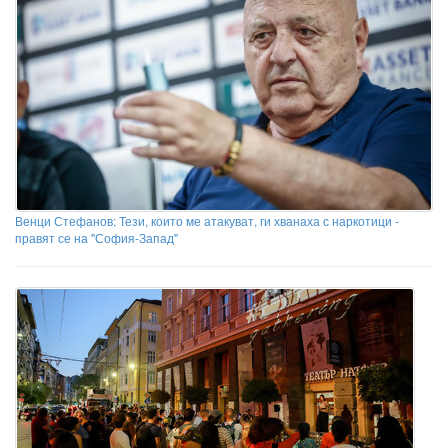
Венци Стефанов: Тези, които ме атакуват, ги хванаха с наркотици -
правят се на "София-Запад"