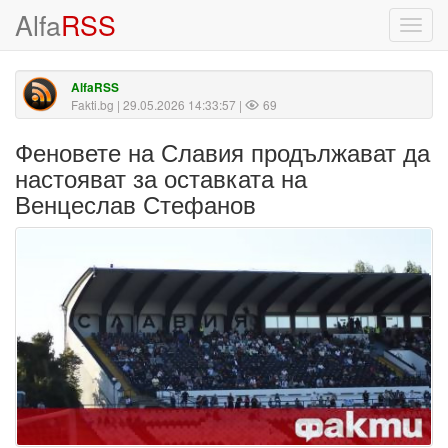
Alfa
RSS
Toggl
navig
AlfaRSS
Fakti.bg
| 29.05.2026 14:33:57 |
69
Феновете на Славия продължават да
настояват за оставката на
Венцеслав Стефанов