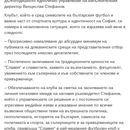
дългогодишното еднолично управление на изпълнителния
директор Венцеслав Стефанов.
Клубът, който е сред символите на българския футбол и
важна част от спортната култура и идентичност на София, се
намира в незапомнена ситуация, която се изразява най-вече в
следното:
– Прогресивно намаляване до абсурден минимум на
публиката на домакинските срещи на представителния отбор
през последните няколко десетилетия;
– Постепенно заличаване на традиционните ценности на
"Славия“ и славистите, каквито са възпитанието, феърплеят,
уважението към съперника и към собствените си членове и
привърженици.
– Обезличаването на клуба за сметка на засилването на
личния негативен имидж на неговия ръководител Стефанов,
който с управленските си решения и с постоянните си
агресивни медийни изяви и изказвани мнения по всички
възможни обществени теми на вътрешната политика,
геополитиката, историята на България, намесата на
политиката в спорта, за съперниците и за привържениците на
клуба, превръща "Славия“ в най-мразения футболен клуб у