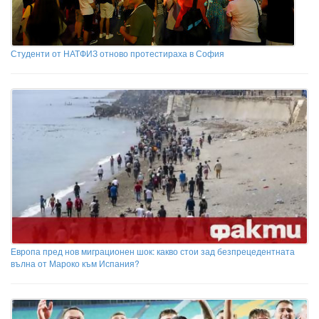
Студенти от НАТФИЗ отново протестираха в София
Европа пред нов миграционен шок: какво стои зад безпрецедентната
вълна от Мароко към Испания?