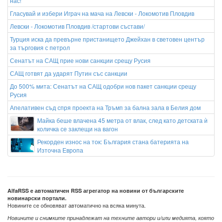
нас!
Гласувай и избери Играч на мача на Левски - Локомотив Пловдив
Левски - Локомотив Пловдив /стартови състави/
Турция иска да превърне пристанището Джейхан в световен център
за търговия с петрол
Сенатът на САЩ прие нови санкции срещу Русия
САЩ готвят да ударят Путин със санкции
До 500% мита: Сенатът на САЩ одобри нов пакет санкции срещу
Русия
Апелативен съд спря проекта на Тръмп за бална зала в Белия дом
Майка беше влачена 45 метра от влак, след като детската ѝ
количка се заклещи на вагон
Рекорден износ на ток: България стана батерията на
Източна Европа
AlfaRSS е автоматичен RSS агрегатор на новини от българските
новинарски портали.
Новините се обновяват автоматично на всяка минута.
Новините и снимките принадлежат на техните автори и/или медията, която