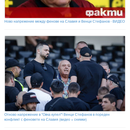
Ново напрежение между фенове на Славия и Венци Стефанов - ВИДЕО
Отново напрежение в "Овча купел"! Венци Стефанов в пореден
конфликт с феновете на Славия (видео + снимки)