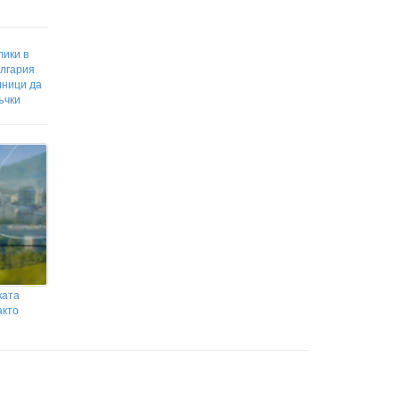
ики в
ългария
лници да
ъчки
ката
акто