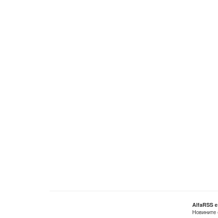
AlfaRSS 
Новините 