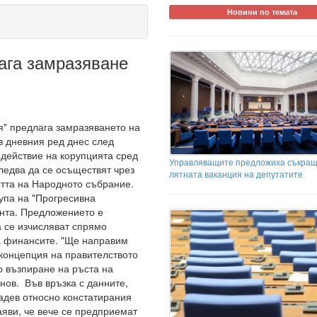
Новини по темата
ага замразяване
я" предлага замразяването на
в дневния ред днес след
одействие на корупцията сред
Управляващите предложиха съкращ
ледва да се осъществят чрез
лятната ваканция на депутатите
стта на Народното събрание.
упа на "Прогресивна
нта. Предложението е
 се изчисляват спрямо
а финансите. "Ще направим
 концепция на правителството
о възпиране на ръста на
нов. Във връзка с данните,
адев относно констатирания
яви, че вече се предприемат