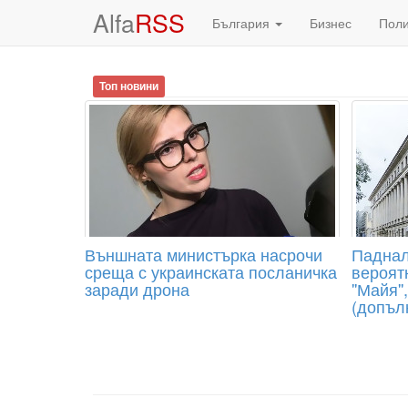
Alfa
RSS
България
Бизнес
Пол
Топ новини
Външната министърка насрочи
Паднали
среща с украинската посланичка
вероят
заради дрона
''Майя'
(допъл