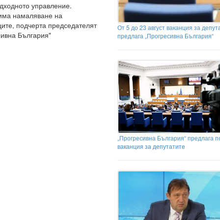
едходното управление.
 има намаляване на
ите, подчерта председателят
От 5 до 23 август ваканция за депут
есивна България"
предлага „Прогресивна България“
„Прогресивна България“ предлага п
ваканция за депутатите