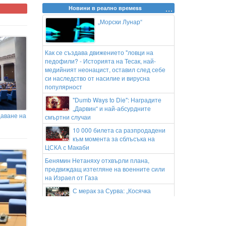
Новини в реално времеss
„Морски Лунар“
Как се създава движението "ловци на
педофили? - Историята на Тесак, най-
медийният неонацист, оставил след себе
си наследство от насилие и вирусна
популярност
"Dumb Ways to Die": Наградите
„Дарвин“ и най-абсурдните
аване на
смъртни случаи
10 000 билета са разпродадени
към момента за сблъсъка на
ЦСКА с Макаби
Бенямин Нетаняху отхвърли плана,
предвиждащ изтегляне на военните сили
на Израел от Газа
С мерак за Сурва: „Косячка
махала“ в Симитли събра стотици
приятели на традиционния си кукерски
банкет