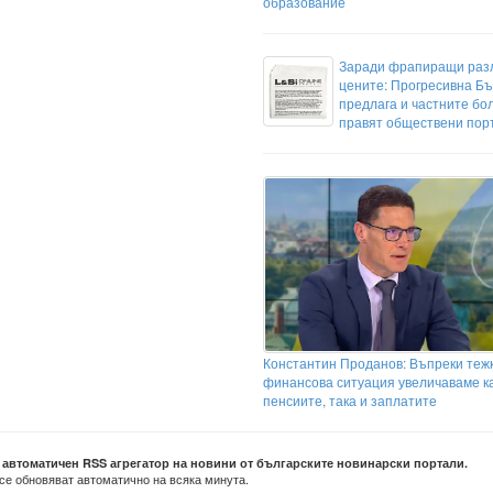
образование
Заради фрапиращи разл
цените: Прогресивна Б
предлага и частните бо
правят обществени пор
Константин Проданов: Въпреки теж
финансова ситуация увеличаваме к
пенсиите, така и заплатите
е автоматичен RSS агрегатор на новини от българските новинарски портали.
се обновяват автоматично на всяка минута.