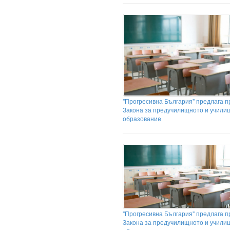
"Прогресивна България" предлага п
Закона за предучилищното и учили
образование
"Прогресивна България" предлага п
Закона за предучилищното и учили