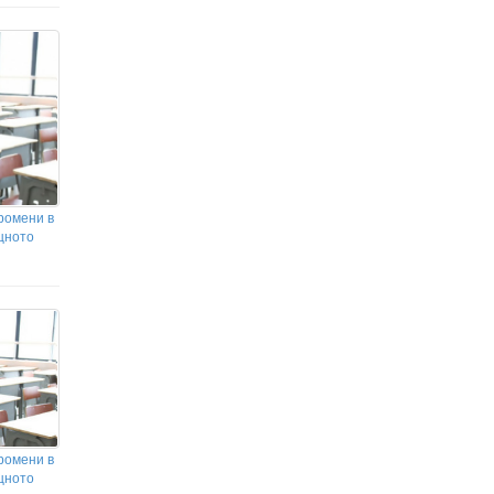
ромени в
щното
ромени в
щното