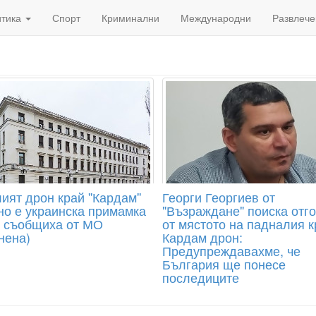
итика
Спорт
Криминални
Международни
Развлече
ят дрон край ''Кардам''
Георги Георгиев от
но е украинска примамка
"Възраждане" поиска отг
', съобщиха от МО
от мястото на падналия к
нена)
Кардам дрон:
Предупреждавахме, че
България ще понесе
последиците