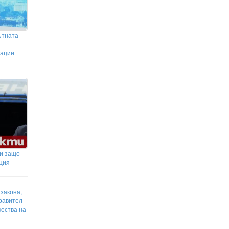
ътната
рации
 и защо
ция
 закона,
равител
жества на