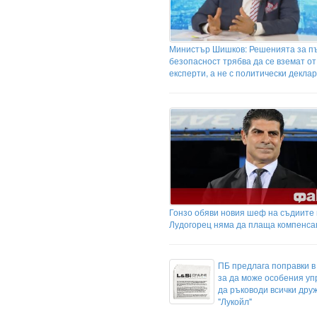
Министър Шишков: Решенията за п
безопасност трябва да се вземат от
експерти, а не с политически декла
Гонзо обяви новия шеф на съдиите
Лудогорец няма да плаща компенса
ПБ предлага поправки в
за да може особения уп
да ръководи всички дру
"Лукойл"