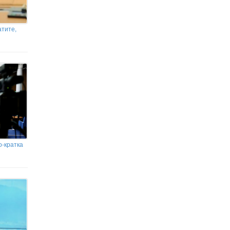
Българска компания е включена в
трансфера на ракети ATACMS от Турция за
Украйна
атите,
Тома Белев: Проекти за ВЕИ не
трябва да заобикалят
екологичните процедури
Убийство край Слънчев бряг: Мъж
е намушкан с нож, заподозреният
се опитал да избяга
Ключов нападател се завръща за
Панатинайкос срещу ЦСКА 1948
о-кратка