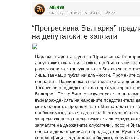
AlfaRSS
Cross.bg
| 29.05.2026 14:41:00 |
85
“Прогресивна България” предл
на депутатските заплати
Парламентарната група на "Прогресивна Българи
депутатските заплати. Точката ще бъде включена 
разискванията и гласуването на Закона за против
лица, заемащи публични длъжности. Промените с
поправки в Правилника за организацията и дейно
Това заяви председателят на парламентарната гр
България" Петър Витанов в кулоарите на парламе
възнагражденията на народните представители да
методологията, предложена от Министерството н
необходимото, така че да се съобразим с общата
за премахване на автоматизмите и за солидарнот
заплатите на държавните служители", посочи Вита
обявени днес от министър-председателя Румен Р
свръхдефицит на държавния бюджет, депутатът за