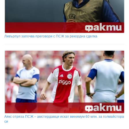
Ливърпул започва преговори с ПСЖ за рекордна сделка
Аякс отряза ПСЖ – амстердамци искат минимум 60 млн. за голмайстора
си