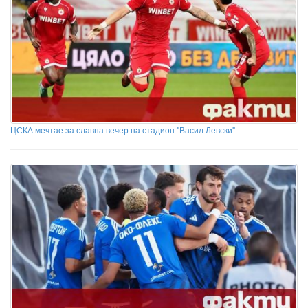
ЦСКА мечтае за славна вечер на стадион "Васил Левски"