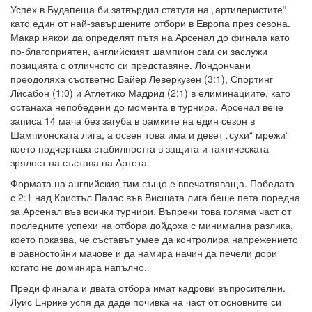
Успех в Будапеща би затвърдил статута на „артилеристите“
като един от най-завършените отбори в Европа през сезона.
Макар някои да определят пътя на Арсенал до финала като
по-благоприятен, английският шампион сам си заслужи
позицията с отличното си представяне. Лондончани
преодоляха съответно Байер Леверкузен (3:1), Спортинг
Лисабон (1:0) и Атлетико Мадрид (2:1) в елиминациите, като
останаха непобедени до момента в турнира. Арсенал вече
записа 14 мача без загуба в рамките на един сезон в
Шампионската лига, а освен това има и девет „сухи“ мрежи“
което подчертава стабилността в защита и тактическата
зрялост на състава на Артета.
Формата на английския тим също е впечатляваща. Победата
с 2:1 над Кристъл Палас във Висшата лига беше пета поредна
за Арсенал във всички турнири. Въпреки това голяма част от
последните успехи на отбора дойдоха с минимална разлика,
което показва, че съставът умее да контролира напрежението
в равностойни мачове и да намира начин да печели дори
когато не доминира напълно.
Преди финала и двата отбора имат кадрови въпросителни.
Луис Енрике успя да даде почивка на част от основните си