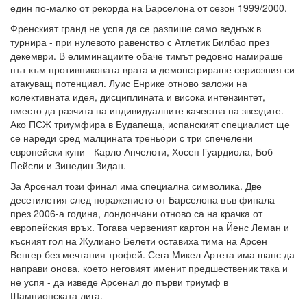
един по-малко от рекорда на Барселона от сезон 1999/2000.
Френският гранд не успя да се разпише само веднъж в
турнира - при нулевото равенство с Атлетик Билбао през
декември. В елиминациите обаче тимът редовно намираше
път към противниковата врата и демонстрираше сериозния си
атакуващ потенциал. Луис Енрике отново заложи на
колективната идея, дисциплината и висока интензинтет,
вместо да разчита на индивидуалните качества на звездите.
Ако ПСЖ триумфира в Будапеща, испанският специалист ще
се нареди сред малцината треньори с три спечелени
европейски купи - Карло Анчелоти, Хосеп Гуардиола, Боб
Пейсли и Зинедин Зидан.
За Арсенал този финал има специална символика. Две
десетилетия след поражението от Барселона във финала
през 2006-а година, лондончани отново са на крачка от
европейския връх. Тогава червеният картон на Йенс Леман и
късният гол на Жулиано Белети оставиха тима на Арсен
Венгер без мечтания трофей. Сега Микел Артета има шанс да
направи онова, което неговият именит предшественик така и
не успя - да изведе Арсенал до първи триумф в
Шампионската лига.