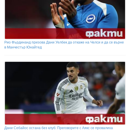
Рио Фърдинанд призова Дани Уелбек да откаже на Челси и да се върне
в Манчестър Юнайтед
Дани Себайос остана без клуб: Преговорите с Аякс се провалиха