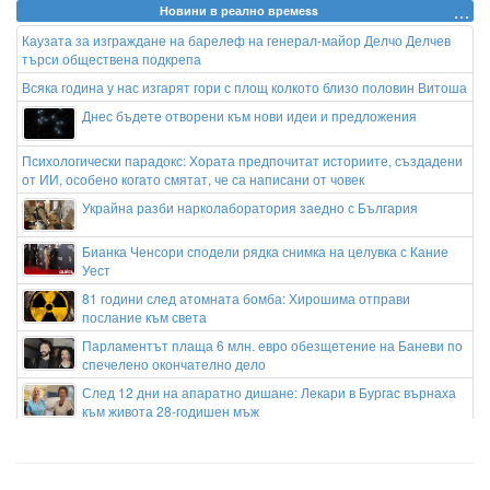
Новини в реално времеss
Каузата за изграждане на барелеф на генерал-майор Делчо Делчев
търси обществена подкрепа
Всяка година у нас изгарят гори с площ колкото близо половин Витоша
Днес бъдете отворени към нови идеи и предложения
Психологически парадокс: Хората предпочитат историите, създадени
от ИИ, особено когато смятат, че са написани от човек
Украйна разби нарколаборатория заедно с България
Бианка Ченсори сподели рядка снимка на целувка с Кание
Уест
81 години след атомната бомба: Хирошима отправи
послание към света
Парламентът плаща 6 млн. евро обезщетение на Баневи по
спечелено окончателно дело
След 12 дни на апаратно дишане: Лекари в Бургас върнаха
към живота 28-годишен мъж
Белият дом мълчи! Получава ли Техеран контрол върху
Ормузкия проток със сделката с Оман?