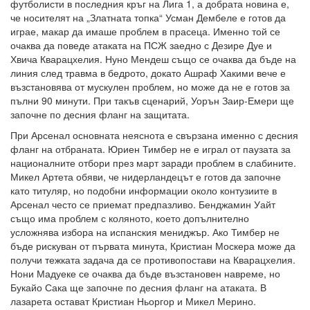
футболисти в последния кръг на Лига 1, а добрата новина е,
че носителят на „Златната топка“ Усман Дембеле е готов да
играе, макар да имаше проблем в прасеца. Именно той се
очаква да поведе атаката на ПСЖ заедно с Дезире Дуе и
Хвича Кварацхелия. Нуно Мендеш също се очаква да бъде на
линия след травма в бедрото, докато Ашраф Хакими вече е
възстановява от мускулен проблем, но може да не е готов за
пълни 90 минути. При такъв сценарий, Уорън Заир-Емери ще
започне по десния фланг на защитата.
При Арсенал основната неяснота е свързана именно с десния
фланг на отбраната. Юриен Тимбер не е играл от паузата за
националните отбори през март заради проблем в слабините.
Микел Артета обяви, че нидерландецът е готов да започне
като титуляр, но подобни информации около контузиите в
Арсенал често се приемат предпазливо. Бенджамин Уайт
също има проблем с коляното, което допълнително
усложнява избора на испанския мениджър. Ако Тимбер не
бъде рискуван от първата минута, Кристиан Москера може да
получи тежката задача да се противопостави на Кварацхелия.
Нони Мадуеке се очаква да бъде възстановен навреме, но
Букайо Сака ще започне по десния фланг на атаката. В
лазарета остават Кристиан Ньоргор и Микел Мерино.