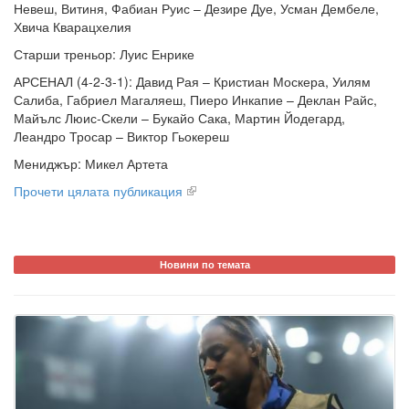
Невеш, Витиня, Фабиан Руис – Дезире Дуе, Усман Дембеле,
Хвича Кварацхелия
Старши треньор: Луис Енрике
АРСЕНАЛ (4-2-3-1): Давид Рая – Кристиан Москера, Уилям
Салиба, Габриел Магаляеш, Пиеро Инкапие – Деклан Райс,
Майълс Люис-Скели – Букайо Сака, Мартин Йодегард,
Леандро Тросар – Виктор Гьокереш
Мениджър: Микел Артета
Прочети цялата публикация
Новини по темата