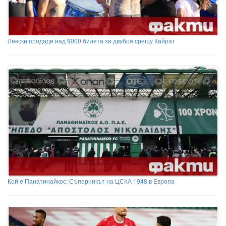
Левски продаде над 9000 билета за двубоя срещу Кайрат
Кой е Панатинайкос: Съперникът на ЦСКА 1948 в Европа