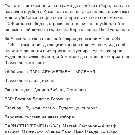
Финалът противопоставя не само два велики отбора, но и два
различни футбола. Арсенал залага на дисциплина, физическа
мощ и убийствена ефективност при статичните положения.
ПСЖ играе свободно, агресивно и технично - футбол, който
напомня най-силните години на Барселона на Пеп Гуардиола.
За Арсенал това е шанс най-накрая да покори Европа. За
ПСЖ - възможност да защити трофея и да се нареди до най-
великите династии в историята на турнира. Едно е сигурно -
Будапеща очаква финал, който може да остане в историята на
Шампионската лига.
19:00 часа | ПАРИ СЕН ЖЕРМЕН – АРСЕНАЛ
Шампионска лига, финал
Главен съдия: Даниел Зиберт, Германия
ВАР: Бастиан Данкерт, Германия
Стадион: „Пушкаш Арена“, Будапеща, Унгария
Вероятни състави на двата отбора:
ПАРИ СЕН ЖЕРМЕН (4-3-3): Матвей Сафонов – Ашраф
Хакими, Маркиньос, Уилиан Пачо, Нуно Мендеш – Жоао