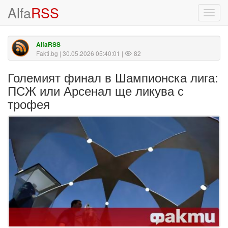
Alfa
RSS
Toggl
navig
AlfaRSS
Fakti.bg
| 30.05.2026 05:40:01 |
82
Големият финал в Шампионска лига:
ПСЖ или Арсенал ще ликува с
трофея