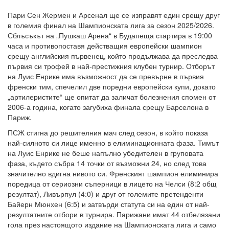
Пари Сен Жермен и Арсенал ще се изправят един срещу друг
в големия финал на Шампионската лига за сезон 2025/2026.
Сблъсъкът на „Пушкаш Арена“ в Будапеща стартира в 19:00
часа и противопоставя действащия европейски шампион
срещу английския първенец, който продължава да преследва
първия си трофей в най-престижния клубен турнир. Отборът
на Луис Енрике има възможност да се превърне в първия
френски тим, спечелил две поредни европейски купи, докато
„артилеристите“ ще опитат да заличат болезнения спомен от
2006-а година, когато загубиха финала срещу Барселона в
Париж.
ПСЖ стигна до решителния мач след сезон, в който показа
най-силното си лице именно в елиминационната фаза. Тимът
на Луис Енрике не беше напълно убедителен в груповата
фаза, където събра 14 точки от възможни 24, но след това
значително вдигна нивото си. Френският шампион елиминира
поредица от сериозни съперници в лицето на Челси (8:2 общ
резултат), Ливърпул (4:0) и друг от големите претенденти
Байерн Мюнхен (6:5) и затвърди статута си на един от най-
резултатните отбори в турнира. Парижани имат 44 отбелязани
гола през настоящото издание на Шампионската лига и само