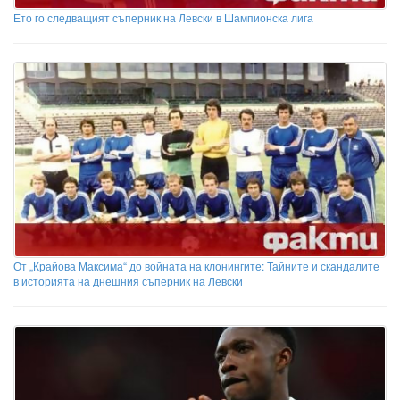
Ето го следващият съперник на Левски в Шампионска лига
От „Крайова Максима“ до войната на клонингите: Тайните и скандалите
в историята на днешния съперник на Левски