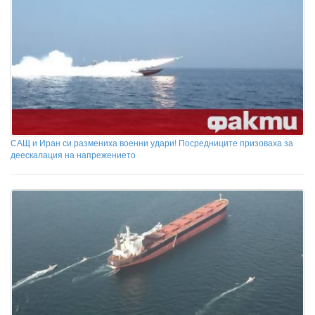
САЩ и Иран си размениха военни удари! Посредниците призоваха за
деескалация на напрежението