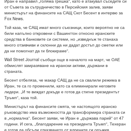
Иран е направил „голяма грешка“, като е атакувал съседите си
от Съвета за сътрудничество в Персийския залив, заяви
министърът на финансите на САЩ Скот Бесент в интервю за
Fox News.
Той каза, че САЩ имат много съюзници, които вероятно не са
били напълно откровени с Вашингтон относно иранските
средства в банковите си системи, но „изведнъж те станаха
много отзивчиви и склонни да ни дадат достъп до сметки или
да ни помогнат да ги блокираме“.
Wall Street Journal съобщи още в началото на март, че ОАЕ
обмислят замразяване на ирански активи, държани в
страната.
Бесент отбеляза, че макар САЩ да не са свалили режима в
Иран, те са го променили, като са елиминирали неговите
лидери. „И те виждат докъде е готов да стигне президентът
Тръмп“, каза той.
Министърът на финансите смята, че настоящото иранско
ръководство има възможността да трансформира страната си
в „нормална“. Бесент заяви, че Иран е „държава парий“ от 47
години. И сега, „благодарение на президента Тръмп“, Техеран
е готов да обсъди отказването от ядрените си оръжия.