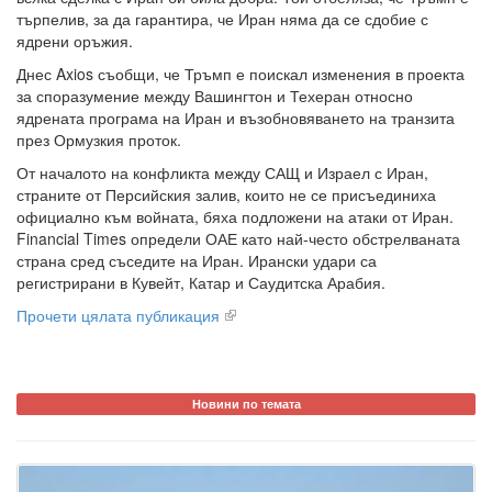
търпелив, за да гарантира, че Иран няма да се сдобие с
ядрени оръжия.
Днес Axios съобщи, че Тръмп е поискал изменения в проекта
за споразумение между Вашингтон и Техеран относно
ядрената програма на Иран и възобновяването на транзита
през Ормузкия проток.
От началото на конфликта между САЩ и Израел с Иран,
страните от Персийския залив, които не се присъединиха
официално към войната, бяха подложени на атаки от Иран.
Financial Times определи ОАЕ като най-често обстрелваната
страна сред съседите на Иран. Ирански удари са
регистрирани в Кувейт, Катар и Саудитска Арабия.
Прочети цялата публикация
Новини по темата