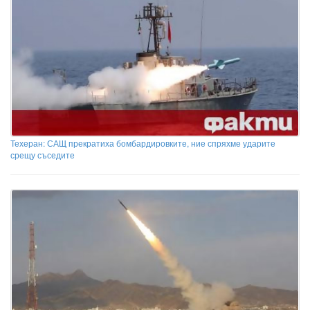
Техеран: САЩ прекратиха бомбардировките, ние спряхме ударите
срещу съседите