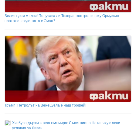
Белият дом мълчи! Получава ли Техеран контрол върху Ормузкия
проток със сделката с Оман?
Тръмп: Петролът на Венецуела е наш трофей!
Хизбула държи ключа към мира: Съветник на Нетаняху с ясни
условия за Ливан