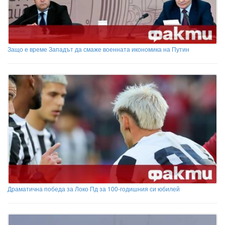
Защо е време Западът да смаже военната икономика на Путин
Драматична победа за Локо Пд за 100-годишния си юбилей