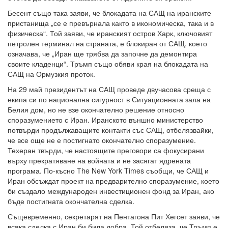
Бесент също така заяви, че блокадата на САЩ на иранските
пристанища „се е превърнала както в икономическа, така и в
физическа“. Той заяви, че иранският остров Харк, ключовият
петролен терминал на страната, е блокиран от САЩ, което
означава, че „Иран ще трябва да започне да демонтира
своите кладенци“. Тръмп също обяви края на блокадата на
САЩ на Ормузкия проток.
На 29 май президентът на САЩ проведе двучасова среща с
екипа си по национална сигурност в Ситуационната зала на
Белия дом, но не взе окончателно решение относно
споразумението с Иран. Иранското външно министерство
потвърди продължаващите контакти със САЩ, отбелязвайки,
че все още не е постигнато окончателно споразумение.
Техеран твърди, че настоящите преговори са фокусирани
върху прекратяване на войната и не засягат ядрената
програма. По-късно The New York Times съобщи, че САЩ и
Иран обсъждат проект на предварително споразумение, което
би създало международен инвестиционен фонд за Иран, ако
бъде постигната окончателна сделка.
Същевременно, секретарят на Пентагона Пит Хегсет заяви, че
всяка сделка с Иран би била добра. Той отбеляза, че Тръмп е