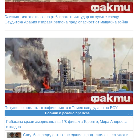
Близкият изток отново на ръба: ракетният удар на хусите срещу
Саудитска Арабия изправя региона пред опасност от мащабна война
Потушен е пожарът в рафинерията в Тюмен след удара на ВСУ
Новини в реално времеss
Рибакина срази американка за 1/8-финал в Торонто, Мира Андреева
отпадна
След безпрецедентно заседание, продължило шест часа и