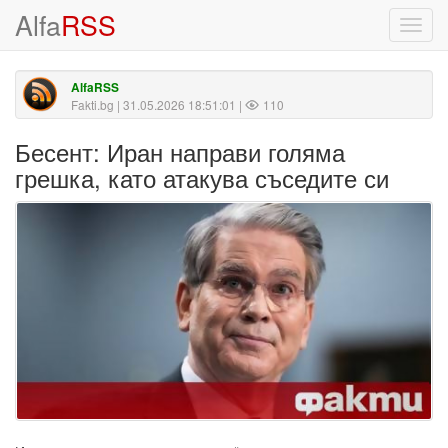
Alfa
RSS
Toggl
navig
AlfaRSS
Fakti.bg
| 31.05.2026 18:51:01 |
110
Бесент: Иран направи голяма
грешка, като атакува съседите си