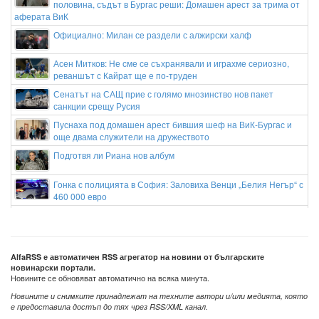
половина, съдът в Бургас реши: Домашен арест за трима от
аферата ВиК
Официално: Милан се раздели с алжирски халф
Асен Митков: Не сме се съхранявали и играхме сериозно,
реваншът с Кайрат ще е по-труден
Сенатът на САЩ прие с голямо мнозинство нов пакет
санкции срещу Русия
Пуснаха под домашен арест бившия шеф на ВиК-Бургас и
още двама служители на дружеството
Подготвя ли Риана нов албум
Гонка с полицията в София: Заловиха Венци „Белия Негър“ с
460 000 евро
Апелативен съд в САЩ спря строителството на балната
зала на Тръмп
Сенатът на САЩ прие нови санкции срещу Путин, руския петрол и газ
AlfaRSS е автоматичен RSS агрегатор на новини от българските
новинарски портали.
Новините се обновяват автоматично на всяка минута.
Новините и снимките принадлежат на техните автори и/или медията, която
е предоставила достъп до тях чрез RSS/XML канал.