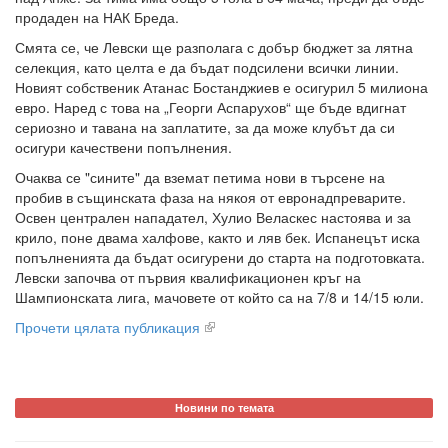
продаден на НАК Бреда.
Смята се, че Левски ще разполага с добър бюджет за лятна
селекция, като целта е да бъдат подсилени всички линии.
Новият собственик Атанас Бостанджиев е осигурил 5 милиона
евро. Наред с това на „Георги Аспарухов“ ще бъде вдигнат
сериозно и тавана на заплатите, за да може клубът да си
осигури качествени попълнения.
Очаква се "сините" да вземат петима нови в търсене на
пробив в същинската фаза на някоя от евронадпреварите.
Освен централен нападател, Хулио Веласкес настоява и за
крило, поне двама халфове, както и ляв бек. Испанецът иска
попълненията да бъдат осигурени до старта на подготовката.
Левски започва от първия квалификационен кръг на
Шампионската лига, мачовете от който са на 7/8 и 14/15 юли.
Прочети цялата публикация
Новини по темата