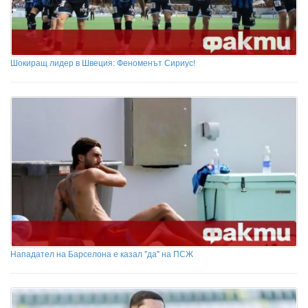
Шокиращ лидер в Швеция: Феноменът Сириус!
Нападател на Барселона е казал "да" на ПСЖ