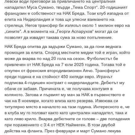
Левски води преговори за привличането на централния
нападател Муса Сумано, твърди „Тема Спорт“. 20-годишният
французин е собственост на НАК Бреда. Този клуб изпадна от
елита на Нидерландия и това ще улесни взимането на
стрелеца. Негов трансфер би излязъл около 1 милион евро на
„сините". А в момента на „Георги Аспарухов“ могат да си
позволят да извадят такава сума за ново попълнение.
НАК Бреда опитва да задържи Сумано, за да гони веднага
промоция за елита. Според местните медии той е играч, който
може да вкарва по над 20 гола на сезон. Футболистът бе
привлечен от НАК Бреда на 7 юли 2025 година. Тогава той е
откупен от френския втородивизионен Аячо. Трансферът
преди година е на стойност 450 хиляди евро. Играчът
подписва 4-годишен контракт с нидерландците. Дебютът му
обаче се забавя. Причината е, че получава контузия в
коляното. Затова и първият му мач за НАК в първенството е
чак на 8 ноември, когато влиза като резерва. Извоюва си
титулярно място в началото на тази година. Интересното е, че
в клуба му го ползват както като централен нападател, така и
като ляво крило. Вкарва дебютните си голове – две попадения
при поражението с 3:4 от НЕК Наймеген. В този двубой
действа на фланга. През февруари и март Сумано лекува