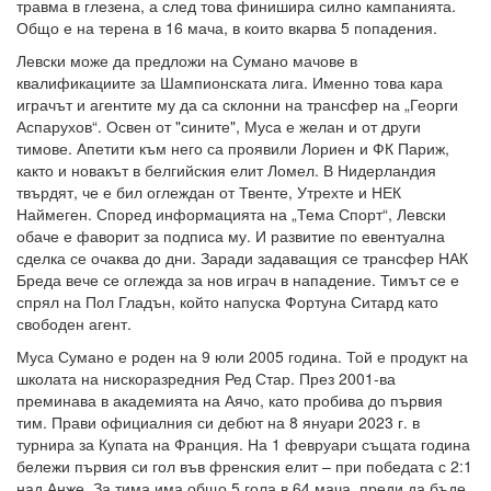
травма в глезена, а след това финишира силно кампанията.
Общо е на терена в 16 мача, в които вкарва 5 попадения.
Левски може да предложи на Сумано мачове в
квалификациите за Шампионската лига. Именно това кара
играчът и агентите му да са склонни на трансфер на „Георги
Аспарухов“. Освен от "сините", Муса е желан и от други
тимове. Апетити към него са проявили Лориен и ФК Париж,
както и новакът в белгийския елит Ломел. В Нидерландия
твърдят, че е бил оглеждан от Твенте, Утрехте и НЕК
Наймеген. Според информацията на „Тема Спорт“, Левски
обаче е фаворит за подписа му. И развитие по евентуална
сделка се очаква до дни. Заради задаващия се трансфер НАК
Бреда вече се оглежда за нов играч в нападение. Тимът се е
спрял на Пол Гладън, който напуска Фортуна Ситард като
свободен агент.
Муса Сумано е роден на 9 юли 2005 година. Той е продукт на
школата на нискоразредния Ред Стар. През 2001-ва
преминава в академията на Аячо, като пробива до първия
тим. Прави официалния си дебют на 8 януари 2023 г. в
турнира за Купата на Франция. На 1 февруари същата година
бележи първия си гол във френския елит – при победата с 2:1
над Анже. За тима има общо 5 гола в 64 мача, преди да бъде