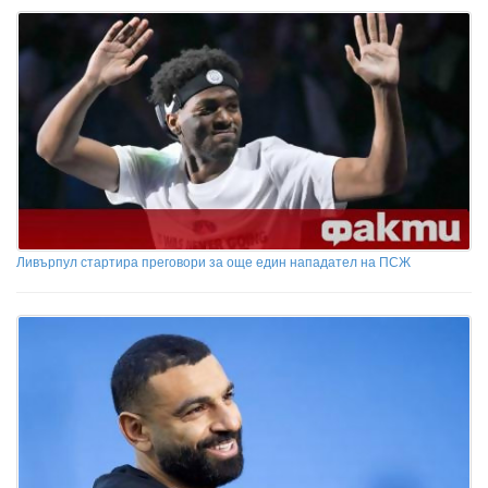
Ливърпул стартира преговори за още един нападател на ПСЖ