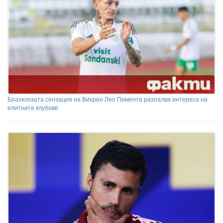
Бразилската сензация на Вихрен Лео Пимента разпалва интереса на
елитните клубове