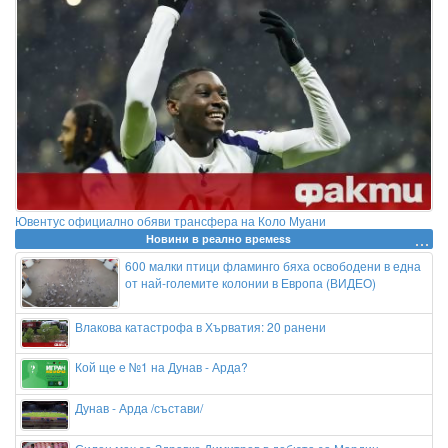
Ювентус официално обяви трансфера на Коло Муани
Новини в реално времеss
600 малки птици фламинго бяха освободени в една
от най-големите колонии в Европа (ВИДЕО)
Влакова катастрофа в Хърватия: 20 ранени
Кой ще е №1 на Дунав - Арда?
Дунав - Арда /състави/