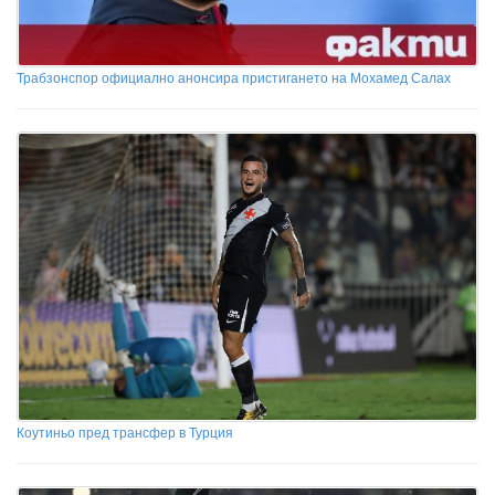
Трабзонспор официално анонсира пристигането на Мохамед Салах
Коутиньо пред трансфер в Турция