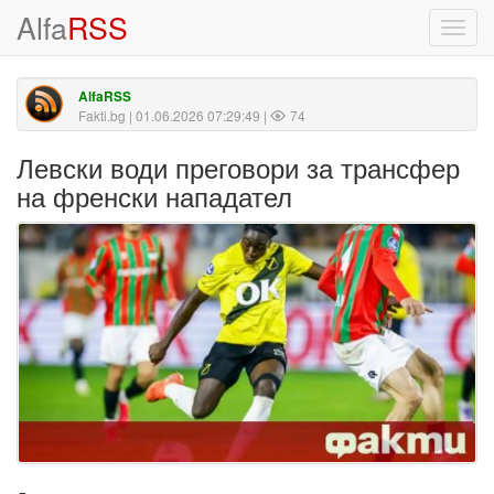
Alfa
RSS
Toggl
navig
AlfaRSS
Fakti.bg
| 01.06.2026 07:29:49 |
74
Левски води преговори за трансфер
на френски нападател