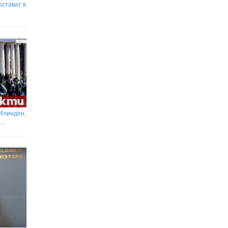
остават в
 Илинден,
..