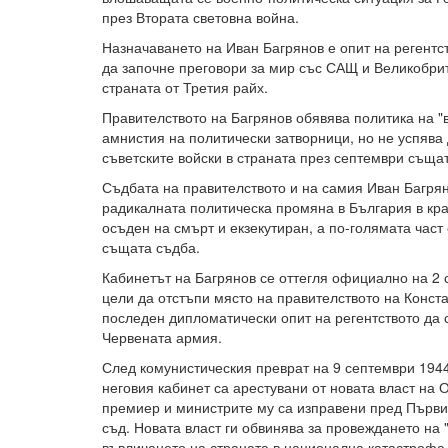
през Втората световна война.
Назначаването на Иван Багрянов е опит на регентс
да започне преговори за мир със САЩ и Великобри
страната от Третия райх.
Правителството на Багрянов обявява политика на "
амнистия на политически затворници, но не успява
съветските войски в страната през септември същат
Съдбата на правителството и на самия Иван Багрян
радикалната политическа промяна в България в кра
осъден на смърт и екзекутиран, а по-голямата част
същата съдба.
Кабинетът на Багрянов се оттегля официално на 2 с
цели да отстъпи място на правителството на Конст
последен дипломатически опит на регентството да 
Червената армия.
След комунистическия преврат на 9 септември 1944 
неговия кабинет са арестувани от новата власт на
премиер и министрите му са изправени пред Първи
съд. Новата власт ги обвинява за провеждането на 
въвличането на страната в национална катастрофа