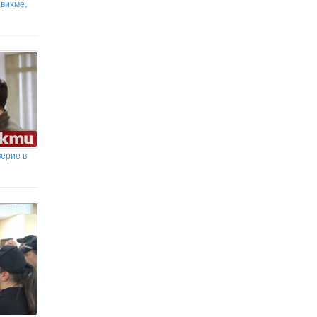
авихме,
верие в