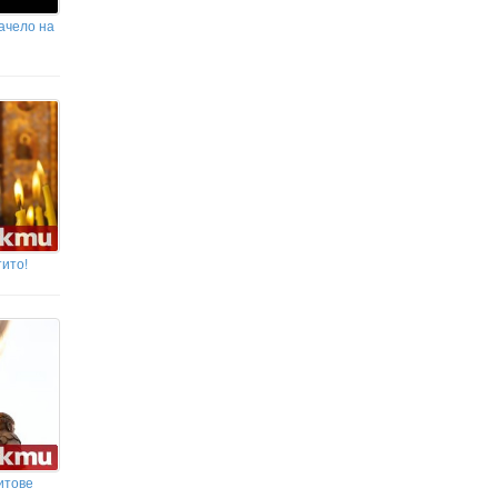
да пеят и танцуват на моите песни
начело на
Бритни Спиърс заявява, че вече
не иска да се връща в
музикалната индустрия
Шофьор с положителен тест за наркотици
е арестуван след опит да подкупи полицаи
тито!
итове