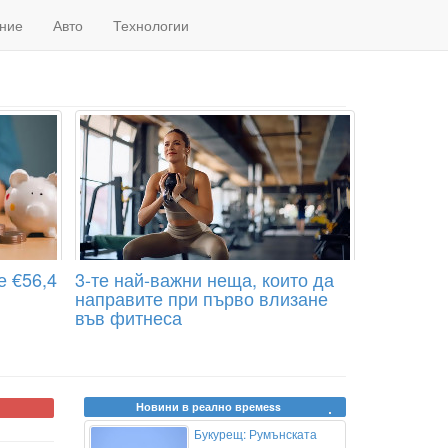
ние
Авто
Технологии
е €56,4
3-те най-важни неща, които да
направите при първо влизане
във фитнеса
Новини в реално времеss
Букурещ: Румънската