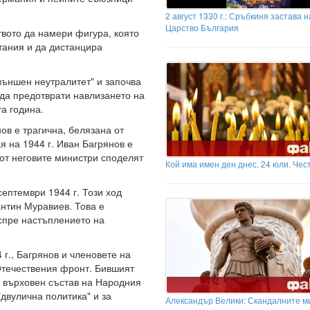
2 август 1330 г.: Сръбкиня застава 
Царство България
твото да намери фигура, която
тания и да дистанцира
външен неутралитет" и започва
 да предотврати навлизането на
а година.
ов е трагична, белязана от
я на 1944 г. Иван Багрянов е
 от неговите министри споделят
Кой има имен ден днес, 24 юли. Чес
ептември 1944 г. Този ход
антин Муравиев. Това е
спре настъплението на
г., Багрянов и членовете на
 Отечествения фронт. Бившият
 върховен състав на Народния
"двулична политика" и за
Александър Велики: Скандалните м
.