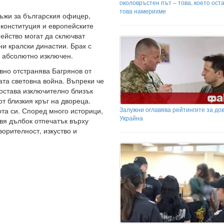
околовръстен път – това, което ост
това намерихме
ъжи за българския офицер,
 конституция и европейските
ейство могат да сключват
и кралски династии. Брак с
е абсолютно изключен.
вно отстранява Багрянов от
та световна война. Въпреки че
остава изключително близък
от близкия кръг на двореца.
Залужни оглавява рейтингите за до
та си. Според много историци,
Украйна
авя дълбок отпечатък върху
ворителност, изкуство и