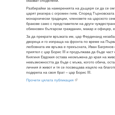
оказват споделени.
Разбирайки за намеренията на дъщеря си да се ом
царят реагира с огромен гняв. Според Търновската
монархически традиции, членовете на царското сем
бракове само с представители на други чуждестранн
обикновен български гражданин, макар и офицер, 
За да прекрати връзката им, цар Фердинанд незаба
двореца и го изпраща на фронта по време на Първа
любовната им връзка е прекъсната, Иван Багрянов 
приятел с цар Борис III и продължава да бъде част 
Княгиня Евдокия остава неомъжена до края на живо
невъзможността да бъде с мъжа, когото обича, ост
личния ѝ живот и тя се посвещава изцяло на благот
подкрепа на своя брат – цар Борис III.
Прочети цялата публикация