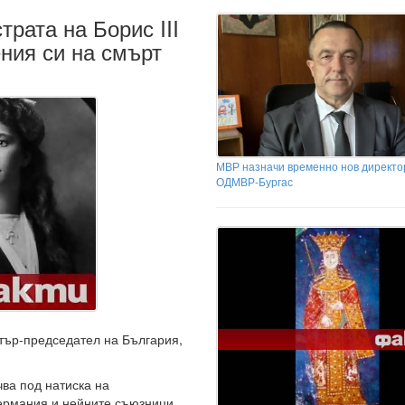
трата на Борис III
ния си на смърт
МВР назначи временно нов директо
ОДМВР-Бургас
стър-председател на България,
ва под натиска на
Германия и нейните съюзници