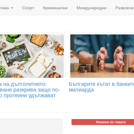
итика
Спорт
Криминални
Международни
Развлече
а на дълголетието:
Българите кътат в банкит
ване разкрива защо по-
милиарда
о протеини удължават
Новини по темата