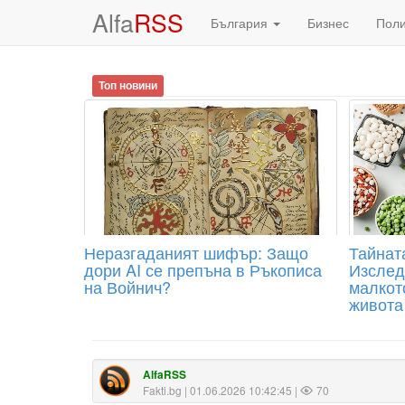
Alfa
RSS
България
Бизнес
Пол
Топ новини
Неразгаданият шифър: Защо
Тайнат
дори AI се препъна в Ръкописа
Изслед
на Войнич?
малкот
живота
AlfaRSS
Fakti.bg
| 01.06.2026 10:42:45 |
70