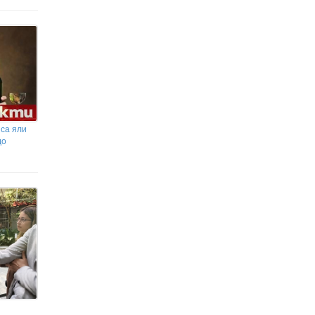
 са яли
до