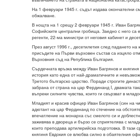
На 1 февруари 1945 г. съдът издава окончателни с
обжалване.
В нощта на 1 срещу 2 февруари 1945 г. Иван Багря
Софийските централни гробища. Заедно с него са 
регенти, 22-ма министри от неговия кабинет и десет
През август 1996 г., десетилетия след падането на
присъдите на Първи върховен състав са изцяло от
Върховния съд на Република България.
Сърдечната връзка между Иван Багрянов и княгиня 
история като една от най-драматичните и невъзмо
Третото българско царство. Поради строгите динас
забрана от страна на цар Фердинанд I, двамата така
въпреки силните чувства, които ги свързват в младо
Младият и красив офицер Иван Багрянов (син на чи
адютант на цар Фердинанд по стечение на обстояте
впечатление на монарха със смелото си и доблест
заживява в двореца и бързо се сприятелява с млади
които преподава артилерийска подготовка. В тази с
княгиня Евдокия се влюбва силно в обаятелния офи