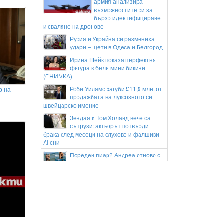
армия анализира
възможностите си за
бързо идентифициране
и сваляне на дронове
Русия и Украйна си размениха
удари – щети в Одеса и Белгород
Ирина Шейк показа перфектна
фигура в бели мини бикини
(СНИМКА)
Роби Уилямс загуби £11,9 млн. от
р на
продажбата на луксозното си
швейцарско имение
Зендая и Том Холанд вече са
съпрузи: актьорът потвърди
брака след месеци на слухове и фалшиви
AI сни
Пореден пиар? Андреа отново с
нов мъж – този път руснак
Пожар затвори Подбалканския
път край Сливен, спряха и
влаковете
Луис Фонси покори България:
Вълнуващо е да виждам хората