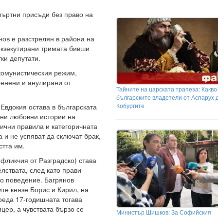
мъртни присъди без право на
нов е разстрелян в района на
екзекутирани тримата бивши
ки депутати.
 комунистическия режим,
менени и анулирани от
Тайните на царската трапеза: Какво
българските владетели от Аспарух 
Кобургите
Евдокия остава в българската
жни любовни истории на
тични правила и категоричната
 и не успяват да сключат брак,
стта им.
фликчия от Разградско) става
лствата, след като прави
но поведение. Багрянов
те князе Борис и Кирил, на
реда 17-годишната тогава
цер, а чувствата бързо се
Министър Шишков: За Софийския