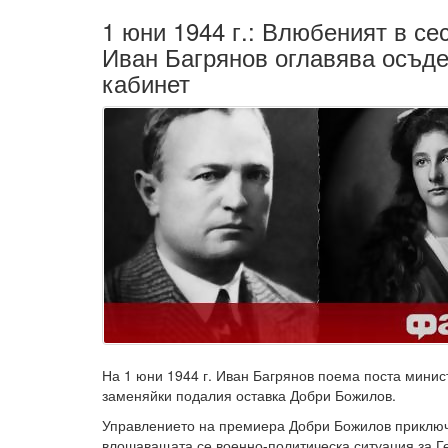
1 юни 1944 г.: Влюбеният в сес
Иван Багрянов оглавява осъде
кабинет
На 1 юни 1944 г. Иван Багрянов поема поста мини
заменяйки подалия оставка Добри Божилов.
Управлението на премиера Добри Божилов приключ
влошаващата се военно-политическа ситуация за 