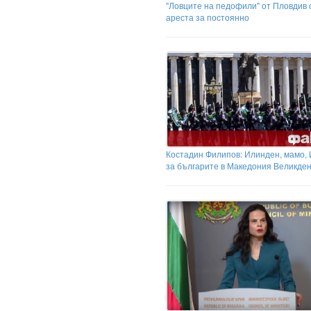
"Ловците на педофили" от Пловдив 
ареста за постоянно
Костадин Филипов: Илинден, мамо,
за българите в Македония Великден.