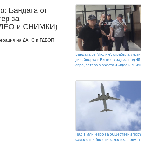
о: Бандата от
ер за
ИДЕО и СНИМКИ)
перация на ДАНС и ГДБОП
Бандата от "Люлин", ограбила украи
дизайнерка в Благоевград за над 45
евро, остава в ареста /Видео и сним
Над 1 млн. евро за обществени пор
самолетни билети заделиха депута