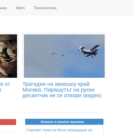
ние
Авто
Технологии
е от
Трагедия на авиошоу край
е
Москва: Парашутът на руски
десантчик не се отвори (видео)
Новини в реално времеss
Смелият план на Мъск: изпращане на