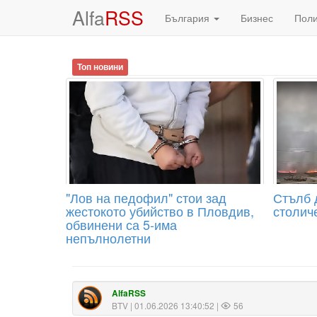
Alfa
RSS
България
Бизнес
Пол
Топ новини
"Лов на педофил" стои зад
Стълб 
жестокото убийство в Пловдив,
столич
обвинени са 5-има
непълнолетни
AlfaRSS
BTV
| 01.06.2026 13:40:52 |
56