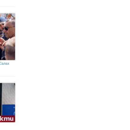
Военен пробив: САЩ изпробваха
хиперзвукова бойна глава с помощта на
артилерийско супероръдие
Масажистът на Марадона: На
края Диего не искаше нито да
яде, нито да се мие
 Салах