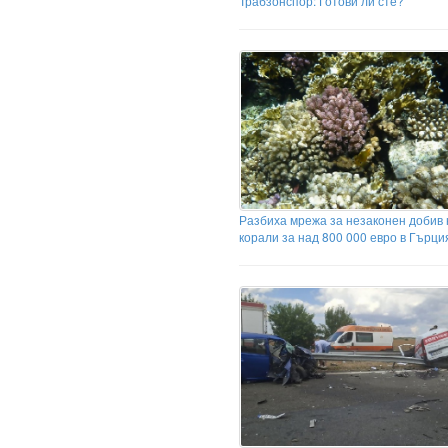
Трабзонспор: Готови ли сте?
Разбиха мрежа за незаконен добив 
корали за над 800 000 евро в Гърци