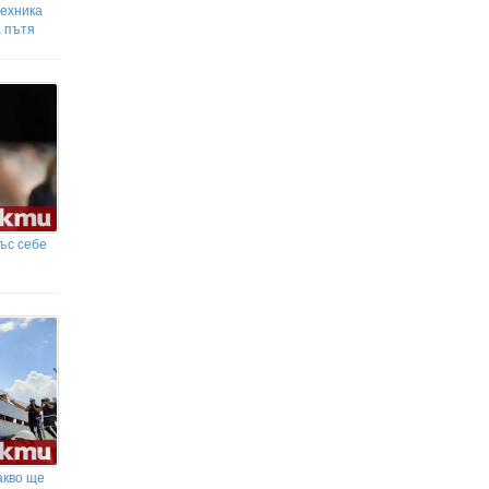
техника
а пътя
ъс себе
акво ще