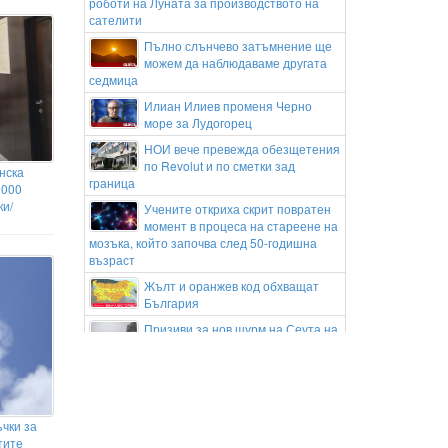
роботи на Луната за производството на
сателити
Пълно слънчево затъмнение ще
можем да наблюдаваме другата
седмица
Илиан Илиев променя Черно
море за Лудогорец
НОИ вече превежда обезщетения
по Revolut и по сметки зад
нска
граница
 000
ки/
Учените откриха скрит повратен
момент в процеса на стареене на
мозъка, който започва след 50-годишна
възраст
Жълт и оранжев код обхващат
България
Призиви за нов щурм на Сеута на
15 август в социалните мрежи
разтревожиха Испания
Украйна порази логистичен
център на Wildberries в
Екатеринбург
ъчки за
тите