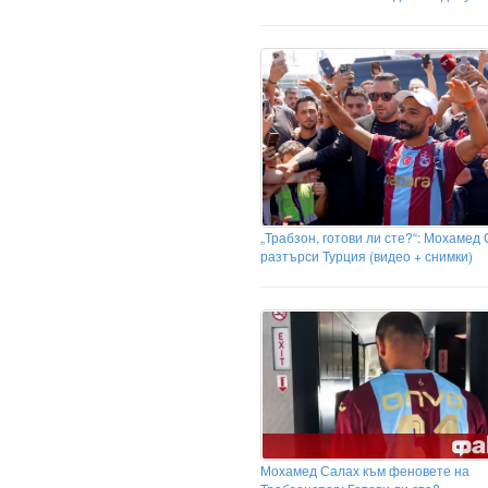
„Трабзон, готови ли сте?“: Мохамед
разтърси Турция (видео + снимки)
Мохамед Салах към феновете на