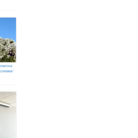
помогна
снимки/