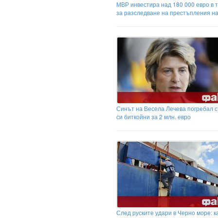
МВР инвестира над 180 000 евро в 
за разследване на престъпления н
Синът на Весела Лечева погребал с
си биткойни за 2 млн. евро
След руските удари в Черно море: к