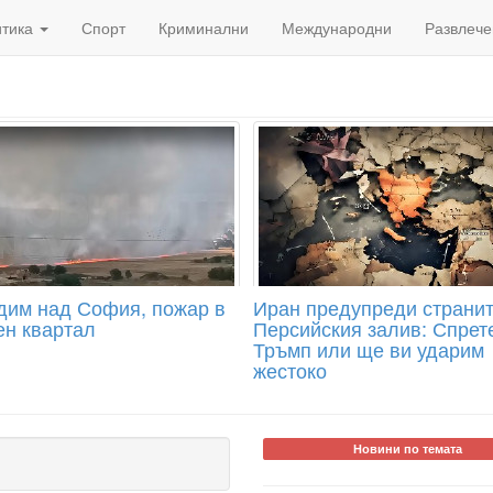
итика
Спорт
Криминални
Международни
Развлече
дим над София, пожар в
Иран предупреди странит
ен квартал
Персийския залив: Спрет
Тръмп или ще ви ударим
жестоко
Новини по темата