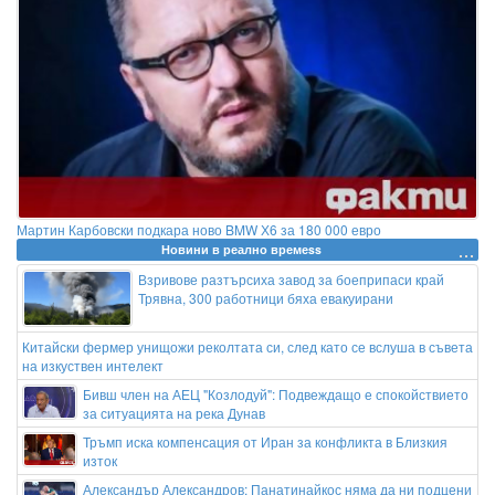
Мартин Карбовски подкара ново BMW Х6 за 180 000 евро
Новини в реално времеss
Взривове разтърсиха завод за боеприпаси край
Трявна, 300 работници бяха евакуирани
Китайски фермер унищожи реколтата си, след като се вслуша в съвета
на изкуствен интелект
Бивш член на АЕЦ "Козлодуй": Подвеждащо е спокойствието
за ситуацията на река Дунав
Тръмп иска компенсация от Иран за конфликта в Близкия
изток
Александър Александров: Панатинайкос няма да ни подцени