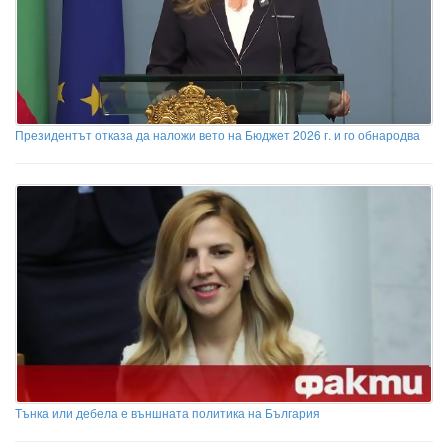
Президентът отказа да наложи вето на Бюджет 2026 г. и го обнародва
Тънка или дебела е външната политика на България