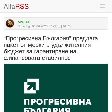
Alfa
RSS
Toggl
navig
AlfaRSS
Cross.bg
| 01.06.2026 17:23:00 |
78
“Прогресивна България” предлага
пакет от мерки в удължителния
бюджет за гарантиране на
финансовата стабилност