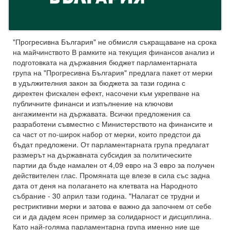
"Прогресивна България" не обмисля съкращаване на срока
на майчинството В рамките на текущия финансов анализ и
подготовката на държавния бюджет парламентарната
група на "Прогресивна България" предлага пакет от мерки
в удължителния закон за бюджета за тази година с
директен фискален ефект, насочени към укрепване на
публичните финанси и изпълнение на ключови
ангажименти на държавата. Всички предложения са
разработени съвместно с Министерството на финансите и
са част от по-широк набор от мерки, които предстои да
бъдат предложени. От парламентарната група предлагат
размерът на държавната субсидия за политическите
партии да бъде намален от 4,09 евро на 3 евро за получен
действителен глас. Промяната ще влезе в сила със задна
дата от деня на полагането на клетвата на Народното
събрание - 30 април тази година. "Налагат се трудни и
рестриктивни мерки и затова е важно да започнем от себе
си и да дадем ясен пример за солидарност и дисциплина.
Като най-голяма парламентарна група именно ние ще