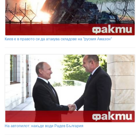
Киев е в правото си да атакува складове на "руския Амазон"
На автопилот: накъде води Радев България