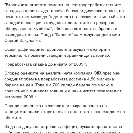
"Вторичните агрегати помагат на нефтопреработвателните
заводи да произвеждат повече бензин и дизелово гориво, но
ремонтът им може да бъде много по-сложен и скъп, тъй като
западните санкции затрудняват доставките на резервно
оборудване от чужбина“, обяснява ветеранът в бранша и
изследовател във Фонда "Карнеги“ за международния мир
Сергей Вакуленко.
Освен рафинериите, дроновете атакуват и експортни
терминали, помпени станции и хранилища за гориво.
Преработката спадна до нивата от 2009 г.
Според оценките на аналитичната компания OilX през май
средният обем на преработката достигна 4,58 милиона
барела на ден. Това е с 700 хиляди барела по-малко в
сравнение с миналата година и е най-ниският показател от
октомври 2009 г.
Поради спирането на заводите и съкращаването на
капацитета анализаторите очакват по-нататъшно спадане на
обемите.
За да не допусне вътрешен дефицит, руското правителство
забрани износа на авиационно гориво до края на ноември.