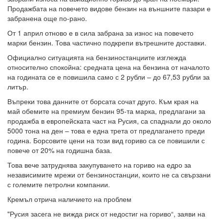
Продажбата на повечето видове бензин на външните пазари е
забранена още по-рано.
От 1 април отново е в сила забрана за износ на повечето
марки бензин. Това частично подкрепи вътрешните доставки.
Официално ситуацията на бензиностанциите изглежда
относително спокойна: средната цена на бензина от началото
на годината се е повишила само с 2 рубли – до 67,53 рубли за
литър.
Въпреки това данните от борсата сочат друго. Към края на
май обемите на премиум бензин 95-та марка, предлагани за
продажба в европейската част на Русия, са спаднали до около
5000 тона на ден – това е една трета от предлагането преди
година. Борсовите цени на този вид гориво са се повишили с
повече от 20% на годишна база.
Това вече затруднява закупуването на гориво на едро за
независимите мрежи от бензиностанции, които не са свързани
с големите петролни компании.
Кремъл отрича наличието на проблем
"Русия засега не вижда риск от недостиг на гориво“, заяви на