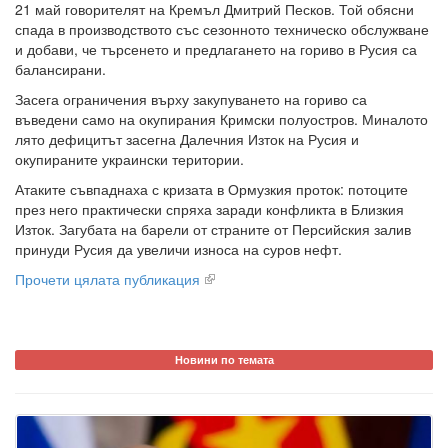
21 май говорителят на Кремъл Дмитрий Песков. Той обясни
спада в производството със сезонното техническо обслужване
и добави, че търсенето и предлагането на гориво в Русия са
балансирани.
Засега ограничения върху закупуването на гориво са
въведени само на окупирания Кримски полуостров. Миналото
лято дефицитът засегна Далечния Изток на Русия и
окупираните украински територии.
Атаките съвпаднаха с кризата в Ормузкия проток: потоците
през него практически спряха заради конфликта в Близкия
Изток. Загубата на барели от страните от Персийския залив
принуди Русия да увеличи износа на суров нефт.
Прочети цялата публикация
Новини по темата