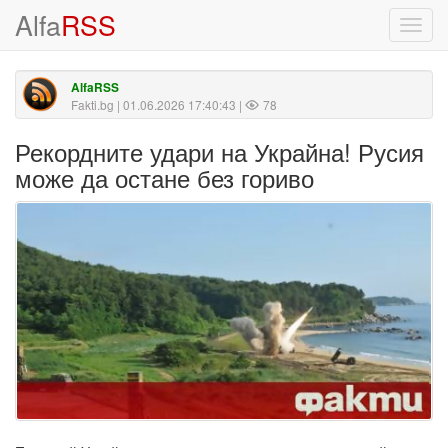
Alfa
RSS
Toggl
navig
AlfaRSS
Fakti.bg
| 01.06.2026 17:40:43 |
78
Рекордните удари на Украйна! Русия
може да остане без гориво