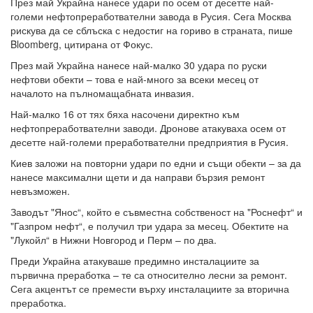
През май Украйна нанесе удари по осем от десетте най-
големи нефтопреработвателни завода в Русия. Сега Москва
рискува да се сблъска с недостиг на гориво в страната, пише
Bloomberg, цитирана от Фокус.
През май Украйна нанесе най-малко 30 удара по руски
нефтови обекти – това е най-много за всеки месец от
началото на пълномащабната инвазия.
Най-малко 16 от тях бяха насочени директно към
нефтопреработвателни заводи. Дронове атакуваха осем от
десетте най-големи преработвателни предприятия в Русия.
Киев заложи на повторни удари по едни и същи обекти – за да
нанесе максимални щети и да направи бързия ремонт
невъзможен.
Заводът "Янос“, който е съвместна собственост на "Роснефт“ и
"Газпром нефт“, е получил три удара за месец. Обектите на
"Лукойл“ в Нижни Новгород и Перм – по два.
Преди Украйна атакуваше предимно инсталациите за
първична преработка – те са относително лесни за ремонт.
Сега акцентът се премести върху инсталациите за вторична
преработка.