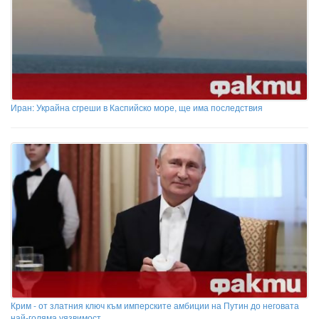
Иран: Украйна сгреши в Каспийско море, ще има последствия
Крим - от златния ключ към имперските амбиции на Путин до неговата
най-голяма уязвимост