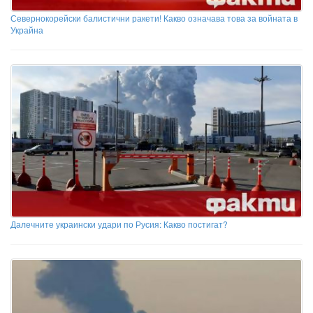
Севернокорейски балистични ракети! Какво означава това за войната в
Украйна
Далечните украински удари по Русия: Какво постигат?