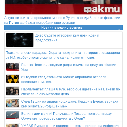
Август се счита за прокълнат месец в Русия: заради болните фантазии
на Путин ще бъдат погребани още руснаци
Новини в реално времеss
Днес бъдете отворени към нови идеи и
предложения
Психологически парадокс: Хората предпочитат историите, създадени
от ИИ, особено когато смятат, че са написани от човек
Бианка Ченсори сподели рядка снимка на целувка с Кание
Уест
81 години след атомната бомба: Хирошима отправи
послание към света
Парламентът плаща 6 млн. евро обезщетение на Баневи по
спечелено окончателно дело
След 12 дни на апаратно дишане: Лекари в Бургас върнаха
към живота 28-годишен мъж
Белият дом мълчи! Получава ли Техеран контрол върху
Ормузкия проток със сделката с Оман?
УМБАЛ-Бургас спаси пациент с тежка легионелна инфекция