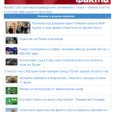
Мазир Сула започва индивидуални занимания с топка – ключов етап по
пътя към завръщането му в игра
Новини в реално времеss
Пуснаха под домашен арест бившия шеф на ВиК-
Бургас и още двама служители на дружеството
Подготвя ли Риана нов албум
Гонка с полицията в София: Заловиха Венци „Белия Негър“ с
460 000 евро
Апелативен съд в САЩ спря строителството на балната
зала на Тръмп
Сенатът на САЩ прие нови санкции срещу Путин, руския петрол и газ
Заловиха маймуна в Индонезия, след като нападна и рани
17 души
Милан се интересува от аржентински халф
Ето кой е Играч на мача след Левски - Локомотив Пловдив
Спортната журналистка Дилета Леота омагьоса феновете с
изваяна фигура и нови СНИМКИ