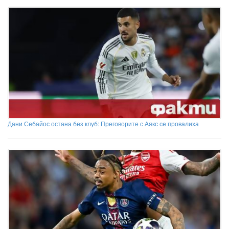
Дани Себайос остана без клуб: Преговорите с Аякс се провалиха