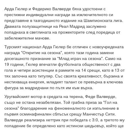
Арда Гюлер и Федерико Валверде бяха удостоени с
престижни индивидуални награди за изключителното си
представяне в тазгодишното издание на Шампионската лига.
Двамата полузащитници на Реал Мадрид заслужено
попаднаха в светлината на прожекторите след поредица от
забележителни мачове.
Турският национал Арда Гюлер бе отличен с новоучредената
награда "Откритие на сезона", която тази година замени
досегашното признание за "Млад играч на сезона". Само на
19 години, Гюлер впечатли футболната общественост с два
гола и четири асистенции в рамките на 14 срещи, като в 13 от
тях започна като титуляр. Със своята креативност, бързина и
нестихваща енергия, младият талант се превърна в ключова
фигура за мадридчани по пътя им към върха.
Уругвайският мотор в средата на терена, Феде Валверде,
също не остана незабелязан. Той грабна приза за "Гол на
сезона" благодарение на феноменалното си изпълнение в
първия осминафинален сблъсък срещу Манчестър Сити.
Валверде реализира хеттрик при победата с 3:0, а третото му
попадение бе определено като истински шедьовър, който ще