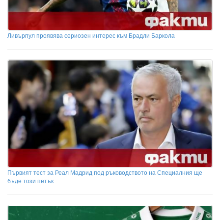
Ливърпул проявява сериозен интерес към Брадли Баркола
Първият тест за Реал Мадрид под ръководството на Специалния ще
бъде този петък