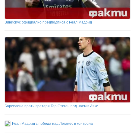
Винисиус официално предподписа с Реал Мадрид
Барселона прати вратаря Тер Стеген под наем в Аякс
Реал Мадрид с победа над Леганес в контрола