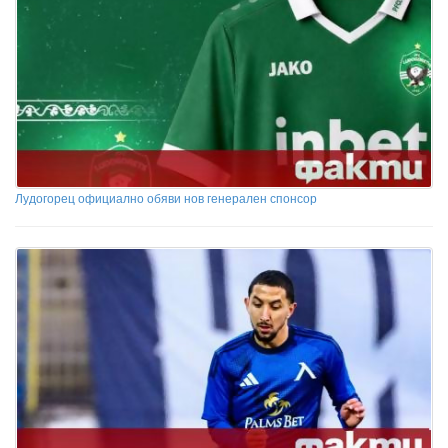
Лудогорец официално обяви нов генерален спонсор