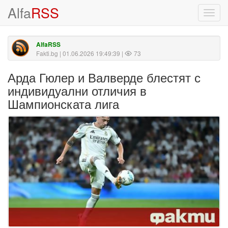
Alfa
RSS
Toggl
navig
AlfaRSS
Fakti.bg
| 01.06.2026 19:49:39 |
73
Арда Гюлер и Валверде блестят с
индивидуални отличия в
Шампионската лига