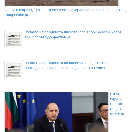
Започва изграждането на космически и отбранителен център на летище
"Доброславци"
Започва изграждането индустриален парк за космически
технологии в Доброславци
Започва изграждането на национален център за
наблюдение и управление по данни от космоса
След
случая в
Банско:
Радев
призова