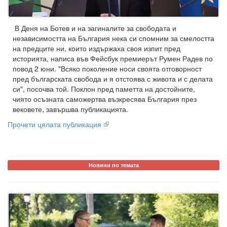
В Деня на Ботев и на загиналите за свободата и
независимостта на България нека си спомним за смелостта
на предците ни, които издържаха своя изпит пред
историята, написа във Фейсбук премиерът Румен Радев по
повод 2 юни. "Всяко поколение носи своята отговорност
пред българската свобода и я отстоява с живота и с делата
си", посочва той. Поклон пред паметта на достойните,
чиято осъзната саможертва възкресява България през
вековете, завършва публикацията.
Прочети цялата публикация
Новини по темата