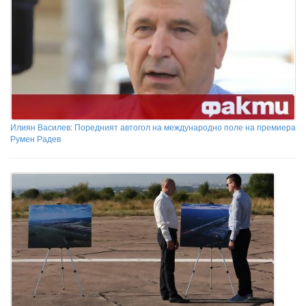
Илиян Василев: Поредният автогол на международно поле на премиера
Румен Радев