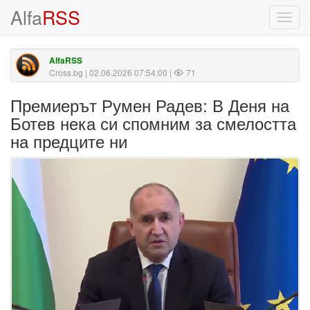
Alfa
RSS
Toggl
navig
AlfaRSS
Cross.bg
| 02.06.2026 07:54:00 |
71
Премиерът Румен Радев: В Деня на
Ботев нека си спомним за смелостта
на предците ни