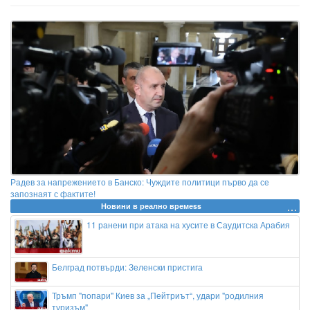
Радев за напрежението в Банско: Чуждите политици първо да се
запознаят с фактите!
Новини в реално времеss
11 ранени при атака на хусите в Саудитска Арабия
Белград потвърди: Зеленски пристига
Тръмп "попари" Киев за „Пейтриът“, удари "родилния
туризъм"