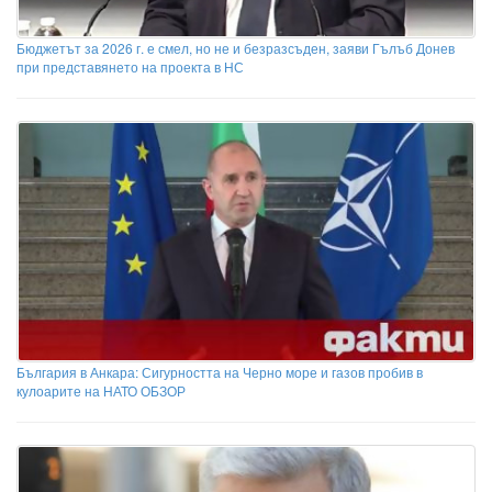
Бюджетът за 2026 г. е смел, но не и безразсъден, заяви Гълъб Донев
при представянето на проекта в НС
България в Анкара: Сигурността на Черно море и газов пробив в
кулоарите на НАТО ОБЗОР