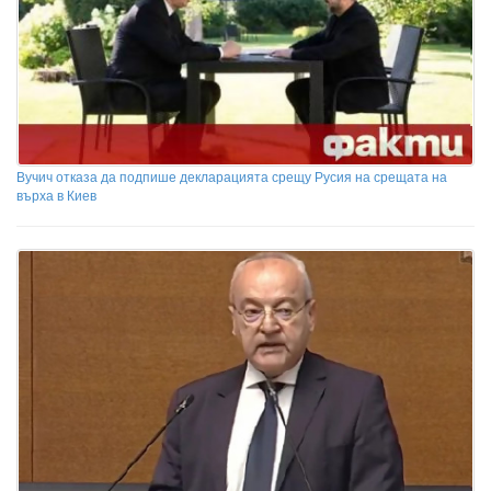
Вучич отказа да подпише декларацията срещу Русия на срещата на
върха в Киев