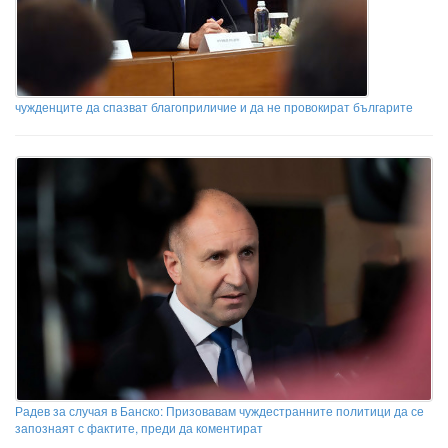
чужденците да спазват благоприличие и да не провокират българите
Радев за случая в Банско: Призовавам чуждестранните политици да се
запознаят с фактите, преди да коментират