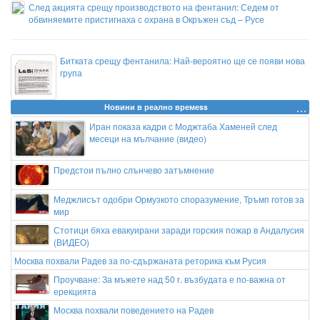
След акцията срещу производството на фентанил: Седем от
обвиняемите пристигнаха с охрана в Окръжен съд – Русе
Битката срещу фентанила: Най-вероятно ще се появи нова
група
Новини в реално времеss
Иран показа кадри с Моджтаба Хаменей след
месеци на мълчание (видео)
Предстои пълно слънчево затъмнение
Меджлисът одобри Ормузкото споразумение, Тръмп готов за
мир
Стотици бяха евакуирани заради горския пожар в Андалусия
(ВИДЕО)
Москва похвали Радев за по-сдържаната реторика към Русия
Проучване: За мъжете над 50 г. възбудата е по-важна от
ерекцията
Москва похвали поведението на Радев