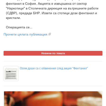
фентанил в София. Акцията е извършена от сектор
"Наркотици" в Столичната дирекция на вътрешните работи
(СДВР), предаде БНР. Иззети са стотици дози фентанил и
кристали.
Операцията се...
Прочети цялата публикация
Новини по темата
Осем души са с обвинения след акция "Фентанил"