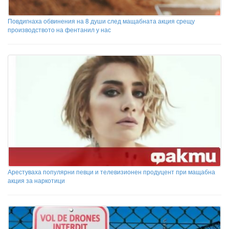
Повдигнаха обвинения на 8 души след мащабната акция срещу
производството на фентанил у нас
Арестуваха популярни певци и телевизионен продуцент при мащабна
акция за наркотици