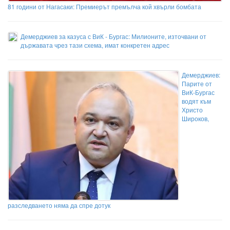
81 години от Нагасаки: Премиерът премълча кой хвърли бомбата
Демерджиев за казуса с ВиК - Бургас: Милионите, източвани от
държавата чрез тази схема, имат конкретен адрес
Демерджиев:
Парите от
ВиК-Бургас
водят към
Христо
Широков,
разследването няма да спре дотук