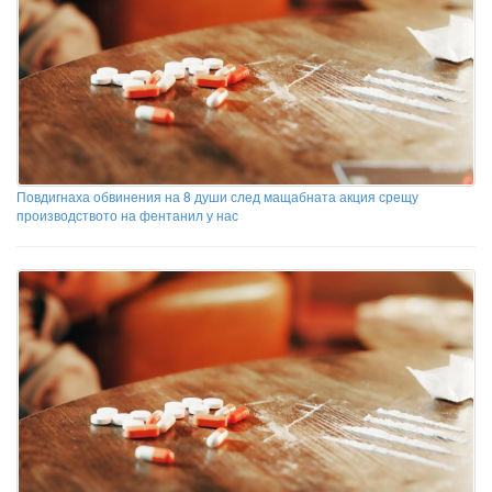
Повдигнаха обвинения на 8 души след мащабната акция срещу
производството на фентанил у нас