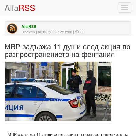
Alfa
RSS
Toggl
navig
AlfaRSS
Dnevnik
| 02.06.2026 12:12:00 |
55
МВР задържа 11 души след акция по
разпространението на фентанил
МВР задържа 11 души след акция по разпространението на