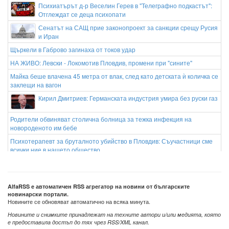
Психиатърът д-р Веселин Герев в "Телеграфно подкастът":
Отглеждат се деца психопати
Сенатът на САЩ прие законопроект за санкции срещу Русия
и Иран
Щъркели в Габрово загинаха от токов удар
НА ЖИВО: Левски - Локомотив Пловдив, промени при "сините"
Майка беше влачена 45 метра от влак, след като детската ѝ количка се
заклещи на вагон
Кирил Дмитриев: Германската индустрия умира без руски газ
Родители обвиняват столична болница за тежка инфекция на
новороденото им бебе
Психотерапевт за бруталното убийство в Пловдив: Съучастници сме
всички ние в нашето общество
Непоносима миризма накара самолет с 363 души да кацне в
Конго
AlfaRSS е автоматичен RSS агрегатор на новини от българските
новинарски портали.
Новините се обновяват автоматично на всяка минута.
Новините и снимките принадлежат на техните автори и/или медията, която
е предоставила достъп до тях чрез RSS/XML канал.