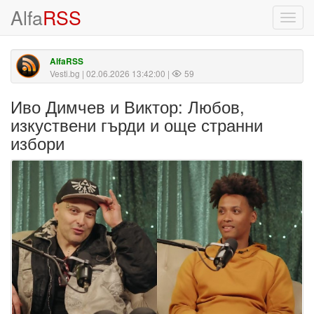
Alfa
RSS
Toggl
navig
AlfaRSS
Vesti.bg
| 02.06.2026 13:42:00 |
59
Иво Димчев и Виктор: Любов,
изкуствени гърди и още странни
избори