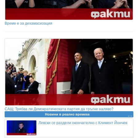
Време е за дехамасизация
САЩ: Трябва ли Демократическата партия да тръгне наляво?
Новини в реално времеss
Левски се раздели окончателно с Климент Йончев