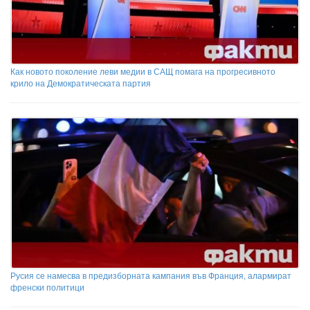
Как новото поколение леви медии в САЩ помага на прогресивното
крило на Демократическата партия
Русия се намесва в предизборната кампания във Франция, алармират
френски политици