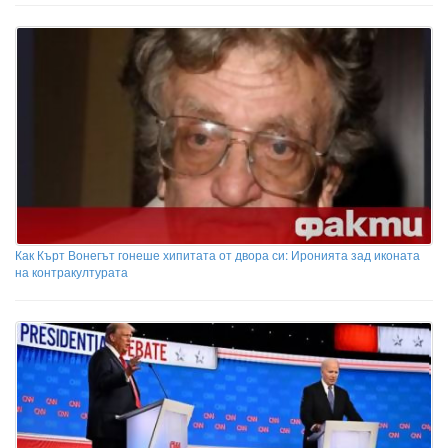
Как Кърт Вонегът гонеше хипитата от двора си: Иронията зад иконата
на контракултурата