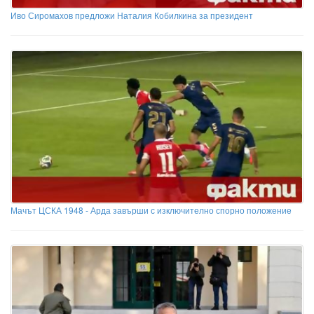
Иво Сиромахов предложи Наталия Кобилкина за президент
Мачът ЦСКА 1948 - Арда завърши с изключително спорно положение