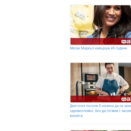
Меган Маркъл навърши 45 години
Диетолог посочи 5 начина да се хр
здравословно, без да готвим с часов
кухнята