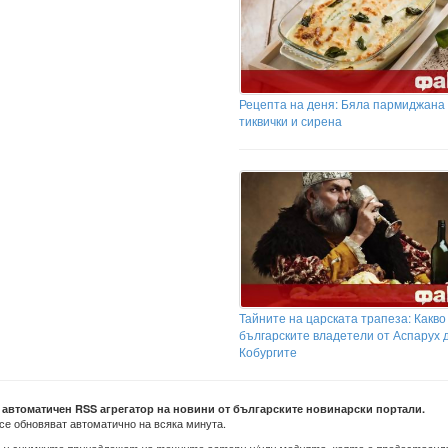
Рецепта на деня: Бяла пармиджана 
тиквички и сирена
Тайните на царската трапеза: Какво
българските владетели от Аспарух 
Кобургите
е автоматичен RSS агрегатор на новини от българските новинарски портали.
се обновяват автоматично на всяка минута.