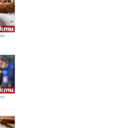
афе,
нес,