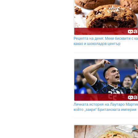
Рецепта на деня: Меки бисквити с к
какао и шоколадов център
Личната история на Лаутаро Марти
който „закри“ Британската империя