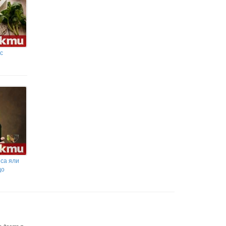
с
 са яли
до