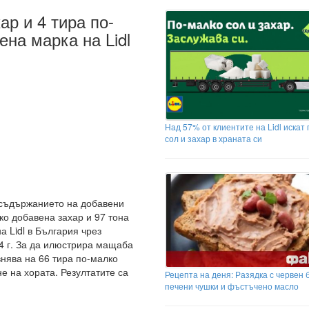
ар и 4 тира по-
ена марка на Lidl
Над 57% от клиентите на Lidl искат
сол и захар в храната си
 съдържанието на добавени
ко добавена захар и 97 тона
а Lidl в България чрез
4 г. За да илюстрира мащаба
внява на 66 тира по-малко
е на хората. Резултатите са
Рецепта на деня: Разядка с червен 
печени чушки и фъстъчено масло