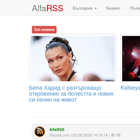
Alfa
RSS
България
Бизнес
Пол
Топ новини
Бела Хадид с разтърсващо
Katseye
откровение за болестта и новия
си начин на живот
AlfaRSS
Struma.com
| 02.06.2026 14:16:14 |
68