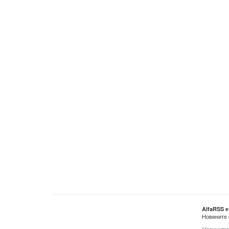
AlfaRSS 
Новините 