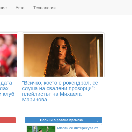
ние
Авто
Технологии
ндата
"Всичко, което е рокендрол, се
лах
слуша на свалени прозорци":
и клуб
плейлистът на Михаела
Маринова
Новини в реално времеss
Милан се интересува от