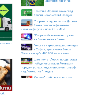
аржентински халф
Ето кой е Играч на мача след
Левски - Локомотив Пловдив
Спортната журналистка Дилета
Леота омагьоса феновете с
изваяна фигура и нови СНИМКИ
Обгорели банкноти върху тялото
на бизнесмена в Банкя
 по-малко
Гонка на наркодилъри с полицаи
в София, арестуваха Венци
"Белия негър" с 460 000 евро в него
Шампионът Левски продължава
победния си марш: Четвърти
пореден успех след категоричен триумф
над Локомотив Пловдив
Мерил Стрийп пуска на търг
костюми от „Дяволът носи Прада
2“
Съдия Петко Минев се просълзи
боб,
пред децата, убили Георги:
Човекът се е молел за милост