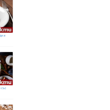
ди и
 със