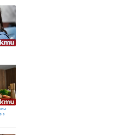
Защо Китай и Тайван внимателно
наблюдават Украйна
Москва: Дронът с бомба на летището в
Лайпциг е добре планирана антируска
провокация
аним
е в