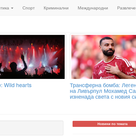
итика
Спорт
Криминални
Международни
Развлече
: Wild hearts
Трансферна бомба: Леге
на Ливърпул Мохамед Са
изненада света с новия с
Новини по темата