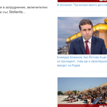
В Испания: "Тук изгоря моето детств
и в затруднение, включително
със Stellantis...
Божидар Божанов: Ако Йотова бъде
за президент, това ще е своеобразе
мандат за Радев