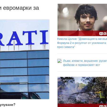
и евромарки за
Никола Цолов: "Доминацията ми въ
Формула 2 е резултат от усилената
през зимата"
Лъжи, клевети, внушения: руски
фейкове и германският вот
купуване?