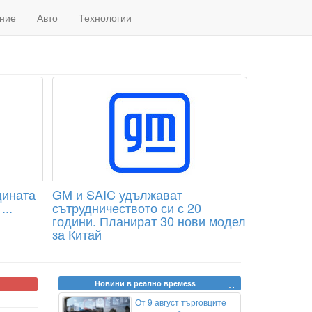
ние
Авто
Технологии
дината
GM и SAIC удължават
...
сътрудничеството си с 20
години. Планират 30 нови модел
за Китай
Новини в реално времеss
От 9 август търговците