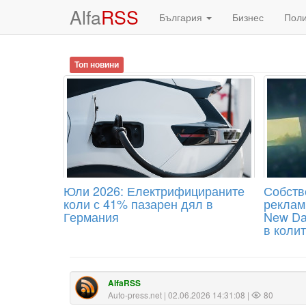
Alfa
RSS
България
Бизнес
Пол
Топ новини
Юли 2026: Електрифицираните
Собств
коли с 41% пазарен дял в
реклами
Германия
New Da
в колит
AlfaRSS
Auto-press.net
| 02.06.2026 14:31:08 |
80