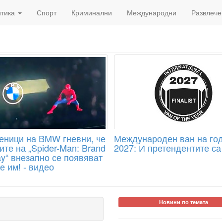
итика
Спорт
Криминални
Международни
Развлече
еници на BMW гневни, че
Международен ван на го
те на „Spider-Man: Brand
2027: И претендентите са 
y“ внезапно се появяват
е им! - видео
Новини по темата