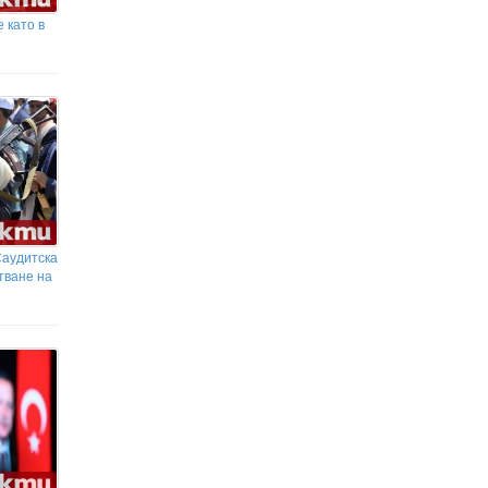
 като в
Саудитска
тване на