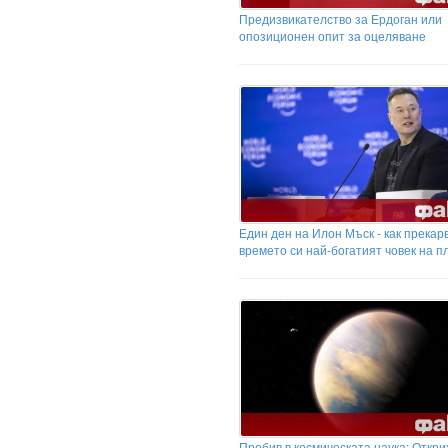
Предизвикателство за Ердоган или
опозиционен опит за оцеляване
Един ден на Илон Мъск - как прекар
времето си най-богатият човек на п
Пробив в космическата наука: Откри