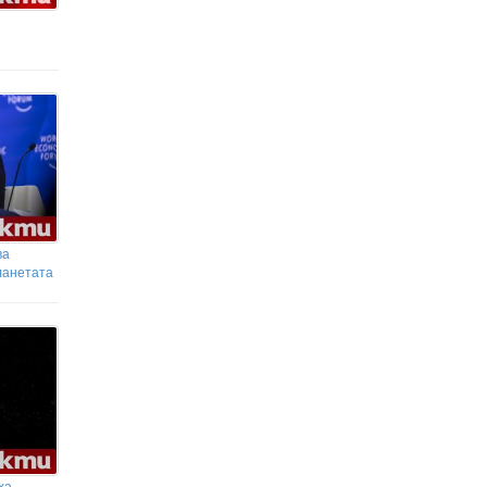
ва
ланетата
ха