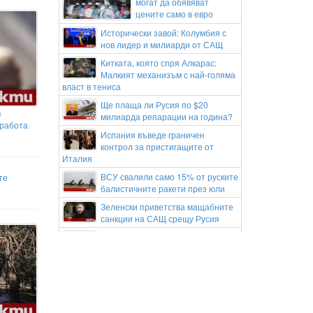
могат да обявяват
цените само в евро
Исторически завой: Колумбия с
нов лидер и милиарди от САЩ
Китката, която спря Алкарас:
Малкият механизъм с най-голяма
власт в тениса
Ще плаща ли Русия по $20
в
милиарда репарации на година?
 работа
Испания въведе граничен
контрол за пристигащите от
Италия
ВСУ свалили само 15% от руските
те
балистичните ракети през юли
Зеленски приветства мащабните
санкции на САЩ срещу Русия
Залужни оглавява рейтингите за
доверие в Украйна
Американска фирма изпраща
тайно наемници, оръжия и
дронове на судански главорези, обвинени в
геноцид