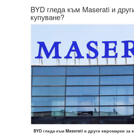
BYD гледа към Maserati и друг
купуване?
BYD гледа към Maserati и други евромарки за 