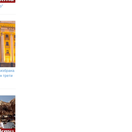
Пожар в Брянск: Четирима
о"
ранени в склад на „Газпром“
 избрана
н трети