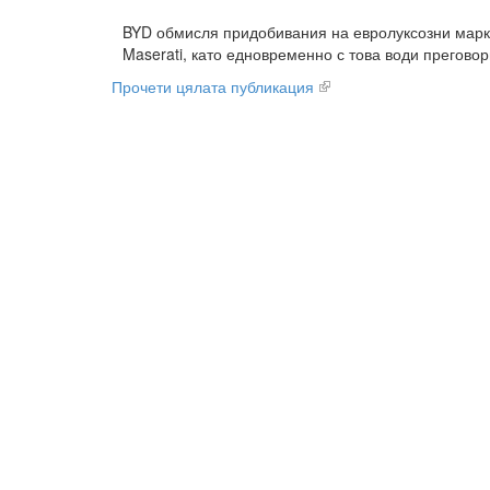
BYD обмисля придобивания на евролуксозни марк
Maserati, като едновременно с това води преговори 
Прочети цялата публикация