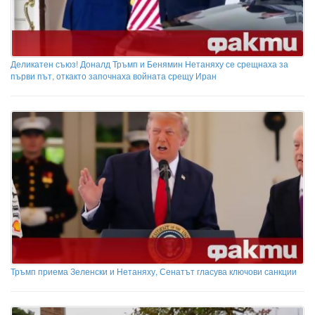
Деликатен съюз! Доналд Тръмп и Бенямин Нетаняху се срещнаха за
първи път, откакто започнаха войната срещу Иран
Тръмп приема Зеленски и Нетаняху, Сенатът гласува ключови санкции