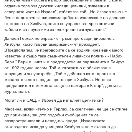
отдавна тормози десетки хиляди цивилни, живеещи в
северната част на Израел", отбелязва той. „Но Израел явно не
беше подготвен за широкомащабното използване на дронове
от страна на Хизбула, които се управляват чрез оптични
кабели и са неуязвими за електронно заглушаване."
Даниел Герлах не вярва, че Тръмппреговаря директно с
Хизбула, както твърди американският президент.
„Предполагам, че преговорите са се водили чрез един много
известен и също така съмнителен ливански политик - Набих
Бери." Бери е шиит и е председател на парламента в Бейрут
от 1992 година насам. Той многократно е обвиняван в
корупция и злоупотреби. „Той е действал като гарант и в
миналото често е водил преговори с Хизбула. Неговият
представител в момента също се намира в Катар", допълва
журналистът.
Могат ли и САЩ, и Израел да изпълнят целите си?
Мнозина, включително и Герлах, са скептични, че ще се стигне
до примирие, защото подобни съобщения са се
разпространявали и неведнъж преди. „Израелското
ръководство иска да унищожи Хизбула и не е склонно да