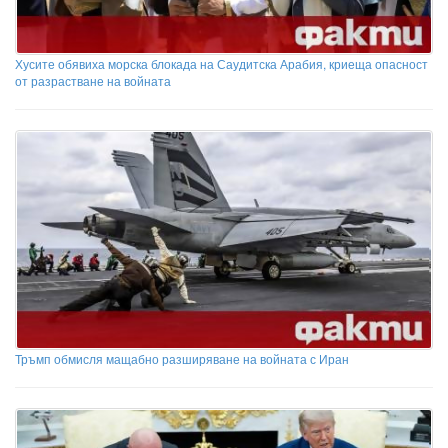
Хусите обявиха морска блокада на Саудитска Арабия, криеща опасност
от разрастване на войната
Тръмп обмисля мащабно разширяване на войната с Иран