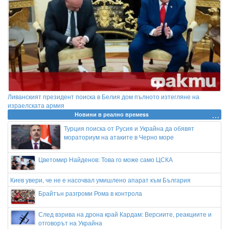
Ливанският президент поиска в Белия дом пълното изтегляне на
израелската армия
Новини в реално времеss
Турция поиска от Русия и Украйна да обявят
мораториум на атаките в Черно море
Цветомир Найденов: Това го може само ЦСКА
Киев увери, че не е насочвал умишлено апарат към България
Брайтън разгроми Рома в контрола
След взрива на дрона край Кардам: Версиите, реакциите и
отговорът на Украйна