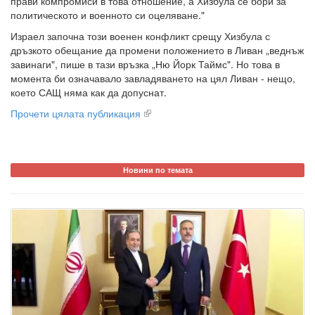
прави компромиси в това отношение, а Хизбула се бори за
политическото и военното си оцеляване."
Израел започна този военен конфликт срещу Хизбула с
дръзкото обещание да промени положението в Ливан „веднъж
завинаги", пише в тази връзка „Ню Йорк Таймс". Но това в
момента би означавало завладяването на цял Ливан - нещо,
което САЩ няма как да допуснат.
Прочети цялата публикация
Новини по темата