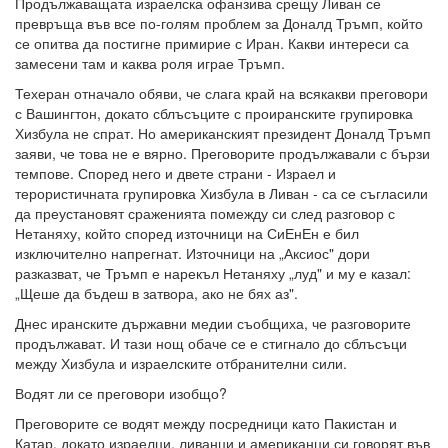
Продължаващата израелска офанзива срещу Ливан се
превръща във все по-голям проблем за Доналд Тръмп, който
се опитва да постигне примирие с Иран. Какви интереси са
замесени там и каква роля играе Тръмп.
Техеран отначало обяви, че слага край на всякакви преговори
с Вашингтон, докато сблъсъците с проиранските групировка
Хизбула не спрат. Но американският президент Доналд Тръмп
заяви, че това не е вярно. Преговорите продължавали с бързи
темпове. Според него и двете страни - Израел и
терористичната групировка Хизбула в Ливан - са се съгласили
да преустановят сраженията помежду си след разговор с
Нетаняху, който според източници на СиЕнЕн е бил
изключително напрегнат. Източници на „Аксиос" дори
разказват, че Тръмп е нарекъл Нетаняху „луд" и му е казал:
„Щеше да бъдеш в затвора, ако не бях аз".
Днес иранските държавни медии съобщиха, че разговорите
продължават. И тази нощ обаче се е стигнало до сблъсъци
между Хизбула и израелските отбранителни сили.
Водят ли се преговори изобщо?
Преговорите се водят между посредници като Пакистан и
Катар, докато израелци, ливанци и американци си говорят във