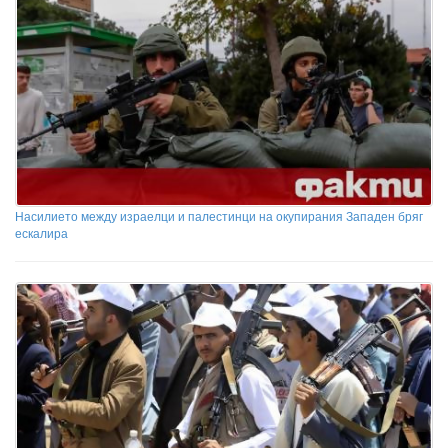
Насилието между израелци и палестинци на окупирания Западен бряг
ескалира