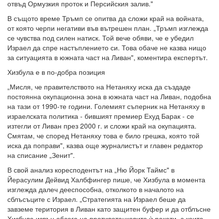
отвъд Ормузкия проток и Персийския залив."
В същото време Тръмп се опитва да сложи край на войната,
от която черпи негативи във вътрешен план. „Тръмп изглежда
се чувства под силен натиск. Той вече обяви, че е убедил
Израел да спре настъплението си. Това обаче не казва нищо
за ситуацията в южната част на Ливан", коментира експертът.
Хизбула е в по-добра позиция
„Мисля, че правителството на Нетаняху иска да създаде
постоянна окупационна зона в южната част на Ливан, подобна
на тази от 1990-те години. Големият съперник на Нетаняху в
израелската политика - бившият премиер Ехуд Барак - се
изтегли от Ливан през 2000 г. и сложи край на окупацията.
Смятам, че според Нетаняху това е било грешка, която той
иска да поправи", казва още журналистът и главен редактор
на списание „Зенит".
В свой анализ коресподентът на „Ню Йорк Таймс" в
Йерасулим Дейвид Халбфингер пише, че Хизбула в момента
изглежда далеч дееспособна, отколкото в началото на
сблъсъците с Израел. „Стратегията на Израел беше да
завземе територия в Ливан като защитен буфер и да отблъсне
Хизбула извън обсега на противотанковите ѝ ракети, с които