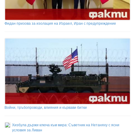
Фидан призова за изолация на Израел, Иран с предупреждение
Войни, тръбопроводи, влияния и кървави битки
Хизбула държи ключа към мира: Съветник на Нетаняху с ясни
условия за Ливан