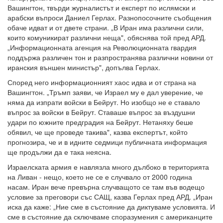
Вашингтон, твърди журналистът и експерт по ислямски и
арабски въпроси Даниел Герлах. Разнопосочните съобщения
обаче идват и от двете страни. „В Иран има различни сили,
които комуникират различни неща", обяснява той пред АРД.
„Информационната агенция на Революционната гвардия
поддържа различен тон и разпространява различни новини от
иранския външен министър", допълва Герлах.
Според него информационният хаос идва и от страна на
Вашингтон. „Тръмп заяви, че Израел му е дал уверение, че
няма да изпрати войски в Бейрут. Но изобщо не е ставало
въпрос за войски в Бейрут. Ставаше въпрос за въздушни
удари по южните предградия на Бейрут. Нетаняху беше
обявил, че ще проведе такива", казва експертът, който
прогнозира, че и в идните седмици публичната информация
ще продължи да е така неясна.
Израелската армия е навлязла много дълбоко в територията
на Ливан - нещо, което не се е случвало от 2000 година
насам. Иран вече превърна случващото се там във водещо
условие за преговори със САЩ, казва Герлах пред АРД. „Иран
иска да каже: „Ние сме в състояние да диктуваме условията. И
сме в състояние да сключваме споразумения с американците