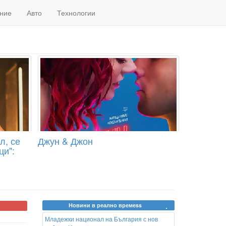
ние
Авто
Технологии
л, се
Джун & Джон
ци":
Новини в реално времеss
Младежки национал на България с нов