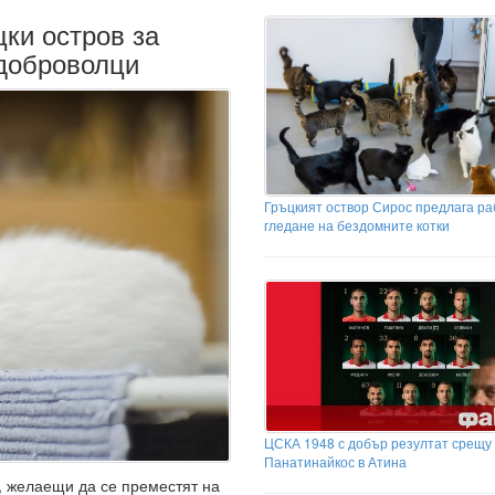
цки остров за
 доброволци
Гръцкият оствор Сирос предлага ра
гледане на бездомните котки
ЦСКА 1948 с добър резултат срещу
Панатинайкос в Атина
, желаещи да се преместят на