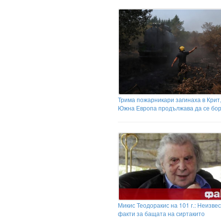
Трима пожарникари загинаха в Крит,
Южна Европа продължава да се бор
Микис Теодоракис на 101 г.: Неизве
факти за бащата на сиртакито