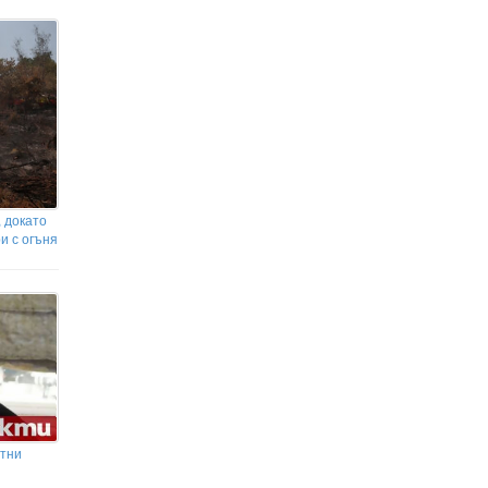
 докато
и с огъня
стни