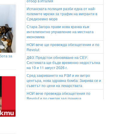
отбор в Италия
Испанската полиция разби една от най-
големите мрежи за трафик на мигранти в
Средиземно море
Стара Загора прави нова крачка към
интелигентно управление на местната
икономика
НОИ вече ще превежда обезщетения и по
Revolut
бота за
ДФЗ: Предстои обновяване на СЕУ:
Системата ще бъде временно недостъпна
на 10 и 11 август 2026 г.
Сред закриването на РЗИ и ин витро
центъра, нова здравна бомба: Закрива се и
съветът по цени на лекарствата
НОИ вече превежда обезщетения по
Revolut и по сметки зад граница
Старозагорското село Малка Верея кани
жители и гости на традиционния си събор
Забавно лято в библиотекатa: Програма за
периода 10.08.2026 – 14.08.2026
Президентът поздрави Стефан Цанев за