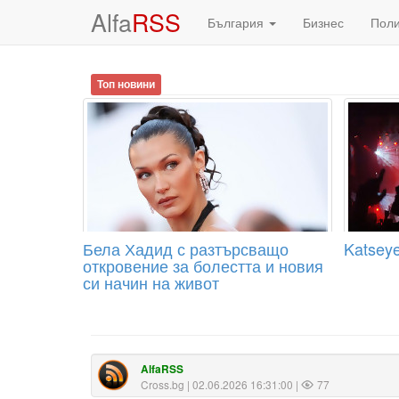
Alfa
RSS
България
Бизнес
Пол
Топ новини
Бела Хадид с разтърсващо
Katseye
откровение за болестта и новия
си начин на живот
AlfaRSS
Cross.bg
| 02.06.2026 16:31:00 |
77