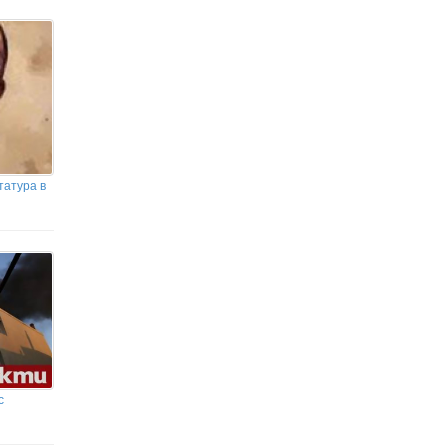
90-ата му годишнина: Словото му ни
призовава да търсим смисъла
татура в
с