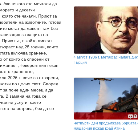
s. Ако някога сте мечтали да
морето и десетки
 която сте чакали. Приют за
юбители на животните, готови
ите могат да живеят там без
рганизация за защита на
 Приютът, в който живеят
възраст над 25 години, които
отата включва хранене,
4 август 1936 г. Метаксас налага дик
о от които са спасени от
Гърция
нимание. „Невероятният екип
гат с храненето,
 за 2026 г. вече са отворени,
котки по целия свят. Според
т за поне един месец и да
та. В замяна на това се
унални услуги, което
ота на острова, без да се
Четвърти ден продължава борбата 
мащабния пожар край Атина