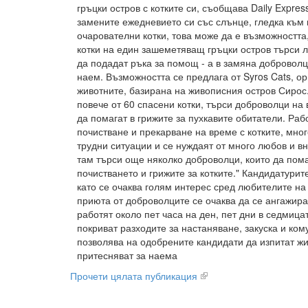
гръцки остров с котките си, съобщава Daily Expres
замените ежедневието си със слънце, гледка към 
очарователни котки, това може да е възможността,
котки на един зашеметяващ гръцки остров търси л
да подадат ръка за помощ - а в замяна доброволц
наем. Възможността се предлага от Syros Cats, о
животните, базирана на живописния остров Сирос.
повече от 60 спасени котки, търси доброволци на 
да помагат в грижите за пухкавите обитатели. Раб
почистване и прекарване на време с котките, мног
трудни ситуации и се нуждаят от много любов и в
там търси още няколко доброволци, които да пома
почистването и грижите за котките." Кандидатурите
като се очаква голям интерес сред любителите на 
приюта от доброволците се очаква да се ангажира
работят около пет часа на ден, пет дни в седмица
покриват разходите за настаняване, закуска и ком
позволява на одобрените кандидати да изпитат жив
притесняват за наема
Прочети цялата публикация