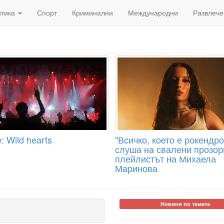
итика
Спорт
Криминални
Международни
Развлече
: Wild hearts
"Всичко, което е рокендро
слуша на свалени прозор
плейлистът на Михаела
Маринова
Новини по темата