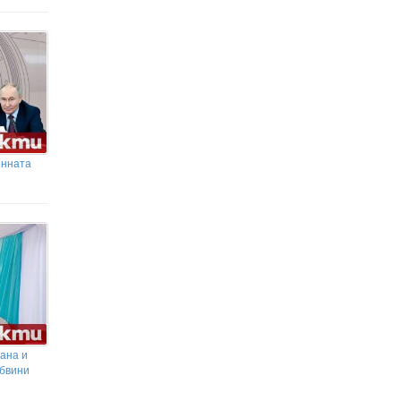
енната
ана и
обвини