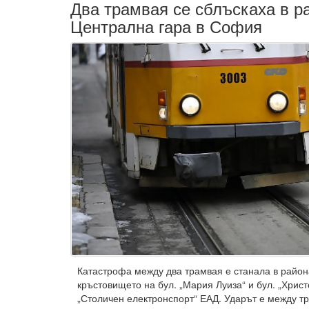
Два трамвая се сблъскаха в р
Централна гара в София
Катастрофа между два трамвая е станала в район
кръстовището на бул. „Мария Луиза“ и бул. „Христ
„Столичен електронспорт“ ЕАД. Ударът е между т