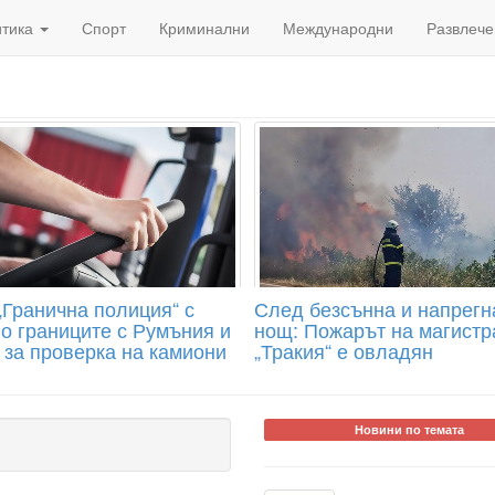
итика
Спорт
Криминални
Международни
Развлече
„Гранична полиция“ с
След безсънна и напрегн
по границите с Румъния и
нощ: Пожарът на магистр
 за проверка на камиони
„Тракия“ е овладян
Новини по темата