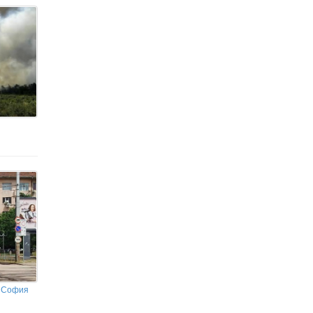
Украйна
Хотели и ресторанти преминават
към цени само в евро: Бизнесът
запазва двойното обозначение до края на
сезона
в София