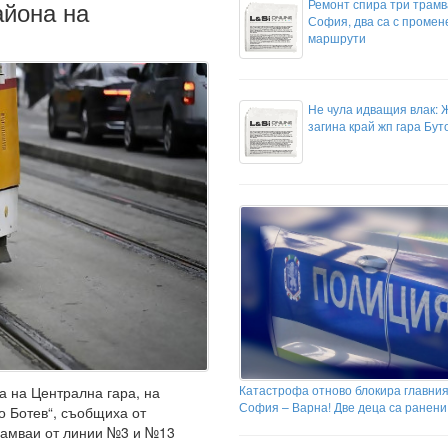
айона на
Ремонт спира три трамв
София, два са с промен
маршрути
Не чула идващия влак: 
загина край жп гара Бут
Катастрофа отново блокира главния
а на Централна гара, на
София – Варна! Две деца са ранени
о Ботев“, съобщиха от
рамваи от линии №3 и №13