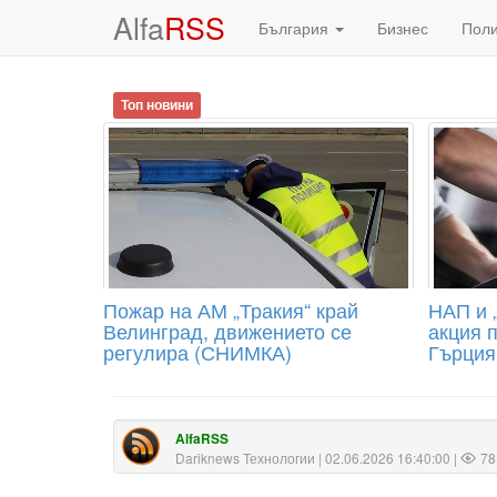
Alfa
RSS
България
Бизнес
Пол
Топ новини
Пожар на АМ „Тракия“ край
НАП и 
Велинград, движението се
акция 
регулира (СНИМКА)
Гърция
AlfaRSS
Dariknews Технологии
| 02.06.2026 16:40:00 |
78