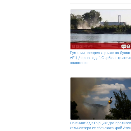
Румъния препречва ръкав на Дунав
АЕЦ „Черна вода“, Сърбия в критич
положение
Огненият ад в Гърция: Два противо
хеликоптера се сблъскаха край Ати