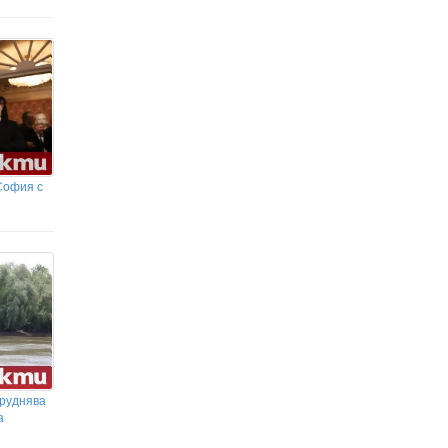
София с
труднява
а