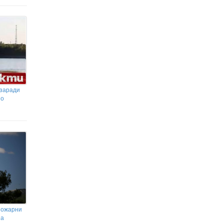
 заради
но
пожарни
на