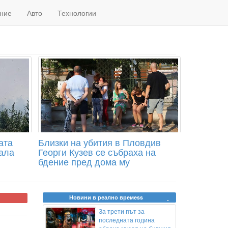
ние
Авто
Технологии
ата
Близки на убития в Пловдив
ала
Георги Кузев се събраха на
бдение пред дома му
Новини в реално времеss
За трети път за
последната година