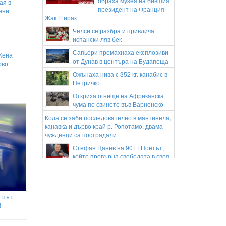
обраха музея на бившия
ая в
президент на Франция
ени
Жак Ширак
Челси се разбра и привлича
испански ляв бек
Сапьори премахнаха експлозиви
Жена
от Дунав в центъра на Будапеща
ово
Ожънаха нива с 352 кг. канабис в
Петричко
Откриха огнище на Африканска
чума по свинете във Варненско
Кола се заби последователно в мантинела,
канавка и дърво край р. Ропотамо, двама
чужденци са пострадали
Стефан Цанев на 90 г.: Поетът,
който превърна свободата в своя
литературна кауза
Всеки седми пациент в спешния
неврохирургичен кабинет на "Пирогов" е
пострадал с тротинетка
 път
!
Военен анализатор заяви, че
Северна Корея е пълноправен
участник във войната на Русия срещу