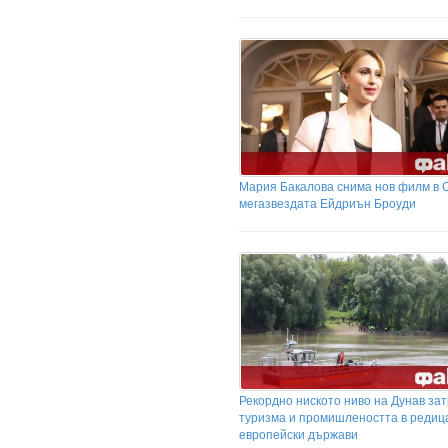
Мария Бакалова снима нов филм в 
мегазвездата Ейдриън Броуди
Рекордно ниското ниво на Дунав за
туризма и промишлеността в редиц
европейски държави