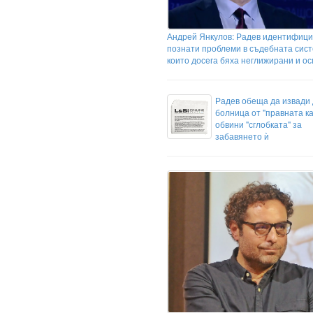
Андрей Янкулов: Радев идентифиц
познати проблеми в съдебната сист
които досега бяха неглижирани и о
Радев обеща да извади 
болница от "правната к
обвини "сглобката" за
забавянето ѝ