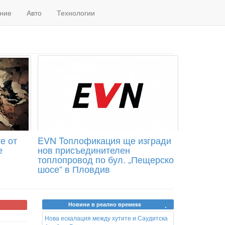
ние
Авто
Технологии
е от
EVN Toплофикация ще изгради
е
нов присъединителен
топлопровод по бул. „Пещерско
шосе“ в Пловдив
Новини в реално времеss
Нова ескалация между хутите и Саудитска