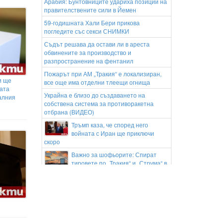
Арабия: Бунтовниците удариха позиции на
правителствените сили в Йемен
59-годишната Хали Бери прикова
погледите със секси СНИМКИ
Съдът решава да остави ли в ареста
обвинените за производство и
разпространение на фентанил
Пожарът при АМ „Тракия“ е локализиран,
и ще
все още има отделни тлеещи огнища
ката
Украйна е близо до създаването на
алния
собствена система за противоракетна
отбрана (ВИДЕО)
Тръмп каза, че според него
войната с Иран ще приключи
скоро
Важно за шофьорите: Спират
тировете по „Тракия“ и „Струма“ в
пиковите часове
ЦСКА разгроми Макаби Тел Авив с
3:0 и е близо до плейофите на
Лига Европа
Екипи следят за повторно