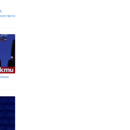
възникване на огнища след
пожара, който затвори „Тракия“
д
Украйна се насочва към сърцето
телството
на руската военна машина
о пише