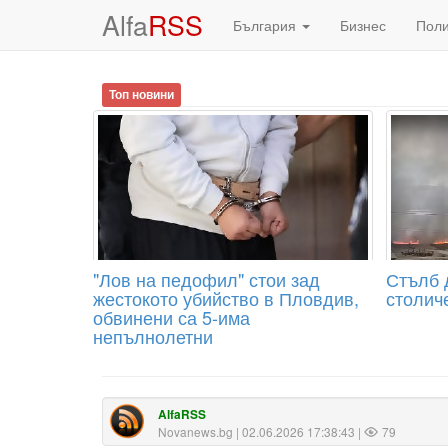
Alfa
RSS
България
Бизнес
Пол
Топ новини
"Лов на педофил" стои зад
Стълб 
жестокото убийство в Пловдив,
столич
обвинени са 5-има
непълнолетни
AlfaRSS
Novanews.bg
| 02.06.2026 17:38:43 |
79