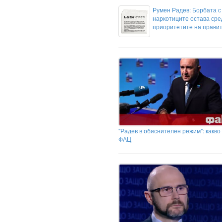
Румен Радев: Борбата с
наркотиците остава сре
приоритетите на прави
"Радев в обяснителен режим": какв
ФАЦ