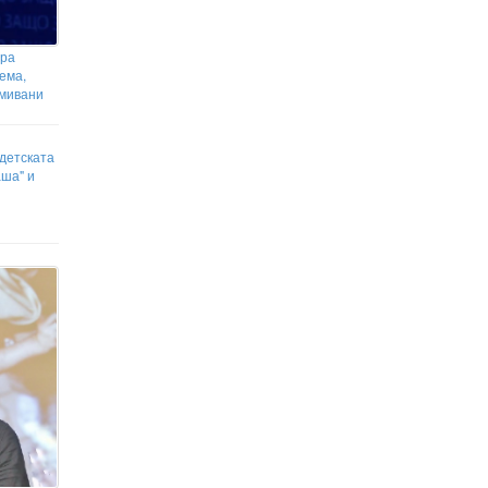
ира
ема,
смивани
детската
аша" и