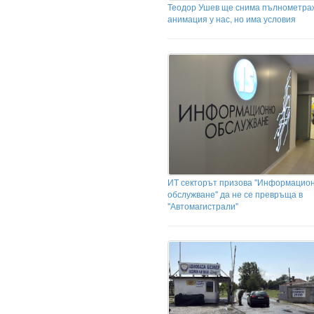
Теодор Ушев ще снима пълнометра
анимация у нас, но има условия
ИТ секторът призова "Информацио
обслужване" да не се превръща в
"Автомагистрали"