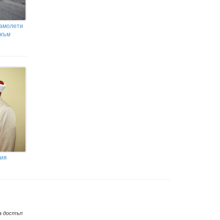
самолети
 към
ния
а достъп