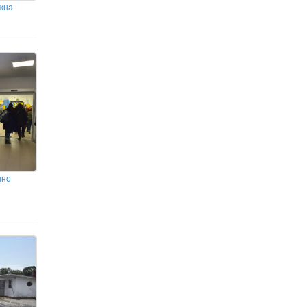
жна
нно