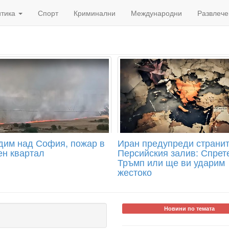
итика
Спорт
Криминални
Международни
Развлече
дим над София, пожар в
Иран предупреди странит
ен квартал
Персийския залив: Спрет
Тръмп или ще ви ударим
жестоко
Новини по темата