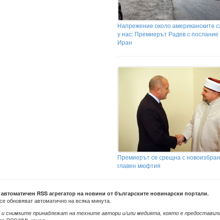
Напрежение около американските 
у нас: Премиерът Радев с послание
Иран
Премиерът се срещна с новоизбра
главен мюфтия
е автоматичен RSS агрегатор на новини от българските новинарски портали.
се обновяват автоматично на всяка минута.
 и снимките принадлежат на техните автори и/или медията, която е предоставил