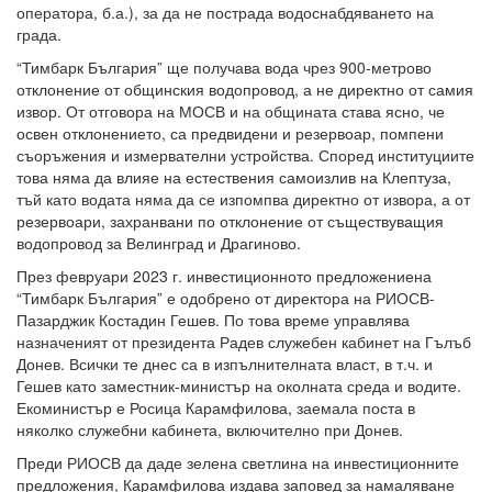
оператора, б.а.), за да не пострада водоснабдяването на
града.
“Тимбарк България” ще получава вода чрез 900-метрово
отклонение от общинския водопровод, а не директно от самия
извор. От отговора на МОСВ и на общината става ясно, че
освен отклонението, са предвидени и резервоар, помпени
съоръжения и измервателни устройства. Според институциите
това няма да влияе на естествения самоизлив на Клептуза,
тъй като водата няма да се изпомпва директно от извора, а от
резервоари, захранвани по отклонение от съществуващия
водопровод за Велинград и Драгиново.
През февруари 2023 г. инвестиционното предложениена
“Тимбарк България” е одобрено от директора на РИОСВ-
Пазарджик Костадин Гешев. По това време управлява
назначеният от президента Радев служебен кабинет на Гълъб
Донев. Всички те днес са в изпълнителната власт, в т.ч. и
Гешев като заместник-министър на околната среда и водите.
Екоминистър е Росица Карамфилова, заемала поста в
няколко служебни кабинета, включително при Донев.
Преди РИОСВ да даде зелена светлина на инвестиционните
предложения, Карамфилова издава заповед за намаляване