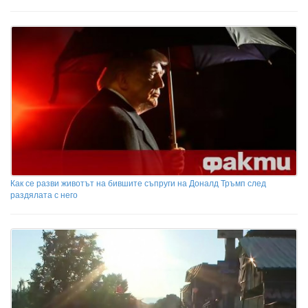
Как се разви животът на бившите съпруги на Доналд Тръмп след
раздялата с него