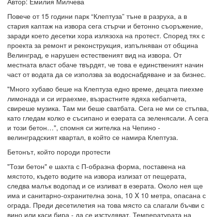
Автор: Емилия Милчева
Повече от 15 години парк “Клептуза” тъне в разруха, а в
стария каптаж на извора сега стърчи и бетонно съоръжение,
заради което десетки хора излязоха на протест. Според тях с
проекта за ремонт и реконструкция, изпълняван от община
Велинград, е нарушен естественият вид на извора. От
местната власт обаче твърдят, че това е единственият начин
част от водата да се използва за водоснабдяване и за бизнес.
"Много хубаво беше на Клептуза едно време, децата пиехме
лимонада и си играехме, възрастните ядяха кебапчета,
свиреше музика. Там ми беше сватбата. Сега не ми се стъпва,
като гледам колко е съсипано и езерата са зеленясали. А сега
и този бетон…", спомня си жителка на Чепино -
велинградският квартал, в който се намира Клептуза.
Бетонът, който породи протести
"Този бетон" е шахта с П-образна форма, поставена на
мястото, където водите на извора излизат от пещерата,
следва малък водопад и се изливат в езерата. Около нея ще
има и санитарно-охранителна зона, 10 X 10 метра, опасана с
ограда. Преди десетилетия на това място са слагали бъчви с
вино или каси бира - да се изстудяват. Температурата на