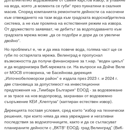
на вода, която „в момента се губи“ през пукнатини в скалния
масив. Според компанията ремонтните дейности са насочени
към отвеждането на тази вода към градската водоснабдителна
система, а не към промяна на естествения режим на извора.
От дружеството заявяват, че дебитът за водоподаването към
градската мрежа може „да се подобри и дори да се увеличи
двойно“.
Но проблемът е, че и да има повече вода, голяма част ще се
губи по остарялата мрежа. Велинград е пропуснал
възможността да получи финансиране за т.нар. “воден цикъл”
и да модернизира ВиК-мрежата си. На въпроси на Дойче Веле
от МОСВ отговориха, че Басейнова дирекция
„Източнобеломорски район” е издала през 2023 г. и 2024 г.
две становища за допустимост на инвестиционни
предложения на „Тимбарк България“ ЕООД - за водовземане
и за трасе на нов водопровод, захранван от водовземно
съоръжение КЕИ „Клептуза“ (каптиран естествен извор).
Дирекцията поставя условия, сред които “избор на технически
решения, при които няма да има увреждане и негативни
последствия за водоизточниците, както и да се съгласуват
планираните дейности с „ВКТВ“ ЕООД- град Велинград” (ВиК-