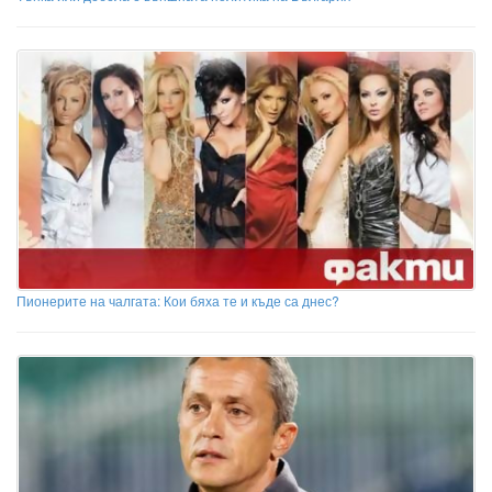
Пионерите на чалгата: Кои бяха те и къде са днес?