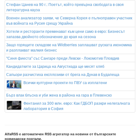
Стефан Цанев на 90 г.: Поетът, който превърна свободата в своя
литературна кауза
Военен анализатор заяви, че Северна Корея е пълноправен участник
във войната на Русия срещу Украйна
Хотели и ресторанти преминават към цени само в евро: Бизнесът
запазва двойното обозначение до края на сезона
Защо горящите складове на Wildberries заплашват руската икономика
и разплакват малкия бизнес
"Синя фиеста" със Сангаре преди Левски - Локомотив Пловдив
Кандидатките за Царица на Августиада ще месят хляб
Сапьори разчистиха експлозиви от брега на Дунав в Будапеща
Всички културни проекти по ПВУ са изплатени
Бърз влак блъсна и уби жена в района на гара в Плевенско
Фентанил за 300 млн. евро: Как ГДБОП разкри нелегалната
лаборатория в София
AlfaRSS е автоматичен RSS агрегатор на новини от българските
новинарски портали.