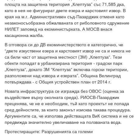
площта на защитена територия „Клептуза” със 71,585 дка,
като в нея не фигурират двете езера и карстовият извор. В
края на м.г. Административен съд-Пазарджик отменя като
незаконосъобразна обжалваната от риболовното сдружение
НИЛЕТ заповед на екоминистърката. А МОСВ внася
касационна жалба.
В отговора си до ДВ екоминистерството е категорично, че
“двете изкуствени езера и карстовият извор не са и никога не
са били част от защитена местност (ЗМ) „Клептуза“. Тези
обекти попадат в урбанизирана територия - градски парк
„Клептуза“, докато ЗМ “Клептуза“ включва горски територии,
разположени над извора и езерата”. Община Велинград
потвърждава - с Общия устройствен план от 2014 г.
Новата инфраструктура се изгражда без ОВОС (оценка за
въздействие върху околната среда). РИОСВ-Пазарджик
преценява, че не е необходим, тъй като проектът не попада
сред дейностите, за които законът изисква такава процедура.
Аргументите са, че използва действащата ВиК система и не се
предвижда значително увеличаване на ползваната вода.
Протестиращите: Разрушенията са големи