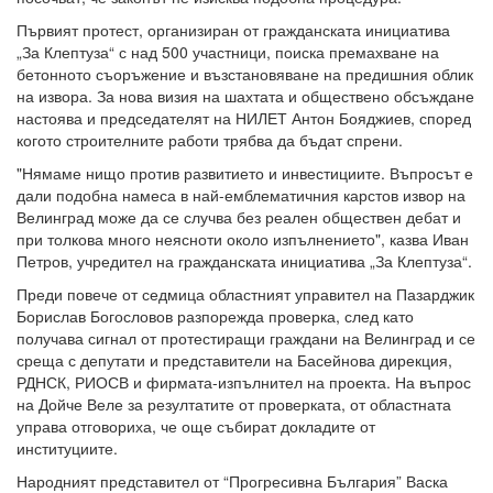
Първият протест, организиран от гражданската инициатива
„За Клептуза“ с над 500 участници, поиска премахване на
бетонното съоръжение и възстановяване на предишния облик
на извора. За нова визия на шахтата и обществено обсъждане
настоява и председателят на НИЛЕТ Антон Бояджиев, според
когото строителните работи трябва да бъдат спрени.
"Нямаме нищо против развитието и инвестициите. Въпросът е
дали подобна намеса в най-емблематичния карстов извор на
Велинград може да се случва без реален обществен дебат и
при толкова много неясноти около изпълнението", казва Иван
Петров, учредител на гражданската инициатива „За Клептуза“.
Преди повече от седмица областният управител на Пазарджик
Борислав Богословов разпорежда проверка, след като
получава сигнал от протестиращи граждани на Велинград и се
среща с депутати и представители на Басейнова дирекция,
РДНСК, РИОСВ и фирмата-изпълнител на проекта. На въпрос
на Дойче Веле за резултатите от проверката, от областната
управа отговориха, че още събират докладите от
институциите.
Народният представител от “Прогресивна България” Васка