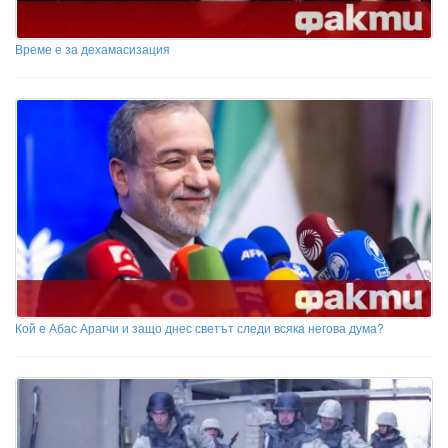
Време е за дехамасизация
Кой е Абас Арагчи и защо днес светът следи всяка негова дума?