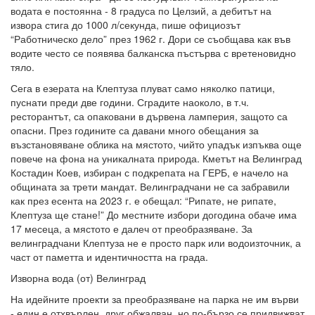
водата е постоянна - 8 градуса по Целзий, а дебитът на
извора стига до 1000 л/секунда, пише официозът
“Работническо дело” през 1962 г. Дори се съобщава как във
водите често се появява балканска пъстърва с вретеновидно
тяло.
Сега в езерата на Клептуза плуват само няколко патици,
пуснати преди две години. Сградите наоколо, в т.ч.
ресторантът, са опаковани в дървена ламперия, защото са
опасни. През годините са давани много обещания за
възстановяване облика на мястото, чийто упадък изпъква още
повече на фона на уникалната природа. Кметът на Велинград
Костадин Коев, избиран с подкрепата на ГЕРБ, е начело на
общината за трети мандат. Велинградчани не са забравили
как през есента на 2023 г. е обещал: “Рипате, не рипате,
Клептуза ще стане!” До местните избори догодина обаче има
17 месеца, а мястото е далеч от преобразяване. За
велинградчани Клептуза не е просто парк или водоизточник, а
част от паметта и идентичността на града.
Изворна вода (от) Велинград
На идейните проекти за преобразяване на парка не им върви
- един е отхвърлен, друг обжалван, но по-бързо се придвижват