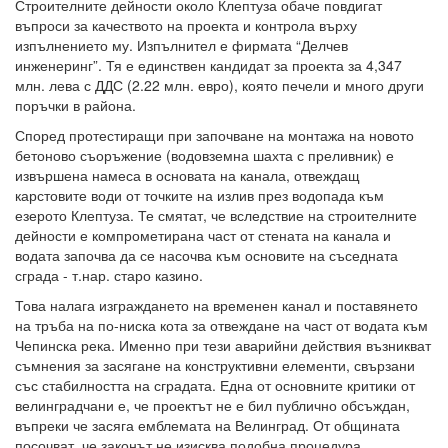
Строителните дейности около Клептуза обаче повдигат
въпроси за качеството на проекта и контрола върху
изпълнението му. Изпълнител е фирмата “Делчев
инженеринг”. Тя е единствен кандидат за проекта за 4,347
млн. лева с ДДС (2.22 млн. евро), която печели и много други
поръчки в района.
Според протестиращи при започване на монтажа на новото
бетоново съоръжение (водовземна шахта с преливник) е
извършена намеса в основата на канала, отвеждащ
карстовите води от точките на излив през водопада към
езерото Клептуза. Те смятат, че вследствие на строителните
дейности е компрометирана част от стената на канала и
водата започва да се насочва към основите на съседната
сграда - т.нар. старо казино.
Това налага изграждането на временен канал и поставянето
на тръба на по-ниска кота за отвеждане на част от водата към
Чепинска река. Именно при тези аварийни действия възникват
съмнения за засягане на конструктивни елементи, свързани
със стабилността на сградата. Една от основните критики от
велинградчани е, че проектът не е бил публично обсъждан,
въпреки че засяга емблемата на Велинград. От общината
посочват, че законът не изисква подобна процедура.