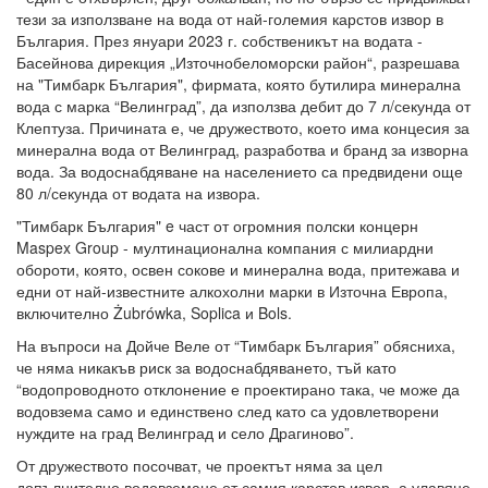
тези за използване на вода от най-големия карстов извор в
България. През януари 2023 г. собственикът на водата -
Басейнова дирекция „Източнобеломорски район“, разрешава
на "Тимбарк България", фирмата, която бутилира минерална
вода с марка “Велинград”, да използва дебит до 7 л/секунда от
Клептуза. Причината е, че дружеството, което има концесия за
минерална вода от Велинград, разработва и бранд за изворна
вода. За водоснабдяване на населението са предвидени още
80 л/секунда от водата на извора.
"Тимбарк България" e част от огромния полски концерн
Maspex Group - мултинационална компания с милиардни
обороти, която, освен сокове и минерална вода, притежава и
едни от най-известните алкохолни марки в Източна Европа,
включително Żubrówka, Soplica и Bols.
На въпроси на Дойче Веле от “Тимбарк България” обясниха,
че няма никакъв риск за водоснабдяването, тъй като
“водопроводното отклонение е проектирано така, че може да
водовзема само и единствено след като са удовлетворени
нуждите на град Велинград и село Драгиново”.
От дружеството посочват, че проектът няма за цел
допълнително водовземане от самия карстов извор, а улавяне