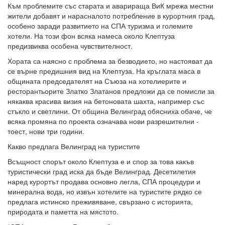
Към проблемите със старата и аварираща ВиК мрежа местни
жители добавят и нарасналото потребление в курортния град,
особено заради развитието на СПА туризма и големите
хотели. На този фон всяка намеса около Клептуза
предизвиква особена чувствителност.
Хората са наясно с проблема за безводието, но настояват да
се върне предишния вид на Клептуза. На кръглата маса в
общината председателят на Съюза на хотелиерите и
ресторантьорите Златко Златанов предложи да се помисли за
някаква красива визия на бетоновата шахта, например със
стъкло и светлини. От община Велинград обясниха обаче, че
всяка промяна по проекта означава нови разрешителни -
тоест, нови три години.
Какво предлага Велинград на туристите
Всъщност спорът около Клептуза е и спор за това какъв
туристически град иска да бъде Велинград. Десетилетия
наред курортът продава основно легла, СПА процедури и
минерална вода, но извън хотелите на туристите рядко се
предлага истинско преживяване, свързано с историята,
природата и паметта на мястото.