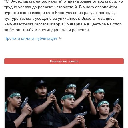
“СПА-столицата на Балканите” отдавна живее от водата си, но
трудно успява да разкаже историята ѝ. В много европейски
курорти около извори като Клептуза се изграждат легенди,
културен живот, усещане за уникалност. Вместо това днес
най-известният карстов извор в България е в центъра на спор
за бетон, тръби и институционални решения.
Прочети цялата публикация
Новини по темата