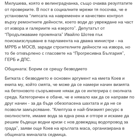
Милушева, която е велинградчанка, също очаква резултатите
от проверките. В пост в социалните мрежи тя посочва, че е
установила “липсата на навременен и качествен контрол
върху ремонтните дейности, което води до увреждане на част
от извора и галериите на езерото”. Депутатът от
“Продължаваме промяната” Ивайло Шотев пък
поискаизслушване в парламента на двама министри - на
МРРБ и МОСВ, заради строителните дейности на извора, но
то бе отхвърлено с гласовете на “Прогресивна България”,
ГЕРБ и ДПС.
Общината: Борим се срещу безводието
Битката с безводието е основен аргумент на кмета Коев и
екипа му, който смята, че може да се намери начин визията
на бетоновото съоръжение някак да се интегрира с околната
среда. Категоричен е обаче, че е нямало как да се направи по
друг начин - за да бъде обезопасена шахтата и да не се
позволи замърсяване. “Клептуза е най-близкият ресурс в
околностите, имаме вода за една река и отгоре и искаме да
решим бъдещи водни кризи с нов довеждащ водопровод за
града”, заяви още Коев на кръглата маса, организирана в
общината миналата седмица.