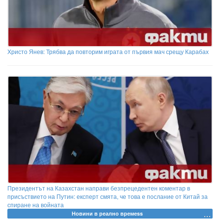
Христо Янев: Трябва да повторим играта от първия мач срещу Карабах
Президентът на Казахстан направи безпрецедентен коментар в
присъствието на Путин: експерт смята, че това е послание от Китай за
спиране на войната
Новини в реално времеss