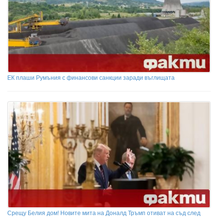
ЕК плаши Румъния с финансови санкции заради въглищата
Срещу Белия дом! Новите мита на Доналд Тръмп отиват на съд след