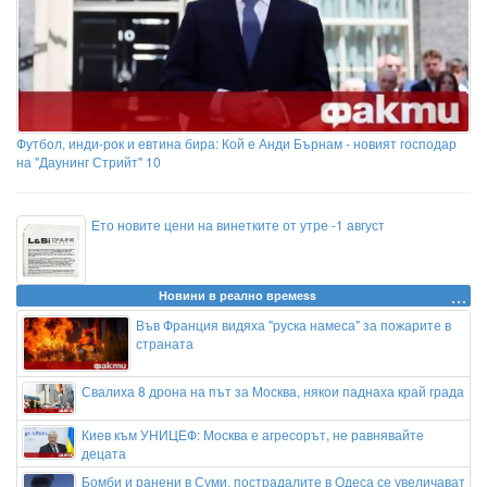
Футбол, инди-рок и евтина бира: Кой е Анди Бърнам - новият господар
на "Даунинг Стрийт" 10
Ето новите цени на винетките от утре -1 август
Новини в реално времеss
Във Франция видяха "руска намеса" за пожарите в
страната
Свалиха 8 дрона на път за Москва, някои паднаха край града
Киев към УНИЦЕФ: Москва е агресорът, не равнявайте
децата
Бомби и ранени в Суми, пострадалите в Одеса се увеличават