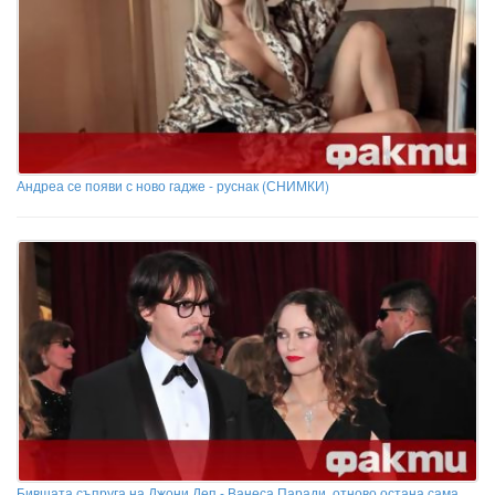
Андреа се появи с ново гадже - руснак (СНИМКИ)
Бившата съпруга на Джони Деп - Ванеса Паради, отново остана сама