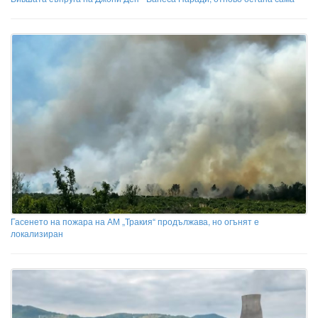
Гасенето на пожара на АМ „Тракия“ продължава, но огънят е
локализиран