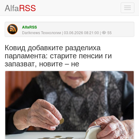
Alfa
RSS
Toggl
navig
AlfaRSS
Dariknews Технологии
| 03.06.2026 08:21:00 |
55
Ковид добавките разделиха
парламента: старите пенсии ги
запазват, новите – не