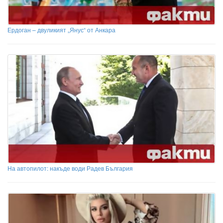
Ердоган – двуликият „Янус“ от Анкара
На автопилот: накъде води Радев България